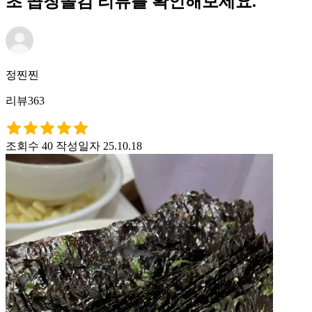
초 곱창돌김 리뷰를 확인해보세요.
정찐찐
리뷰363
조회수 40
작성일자 25.10.18