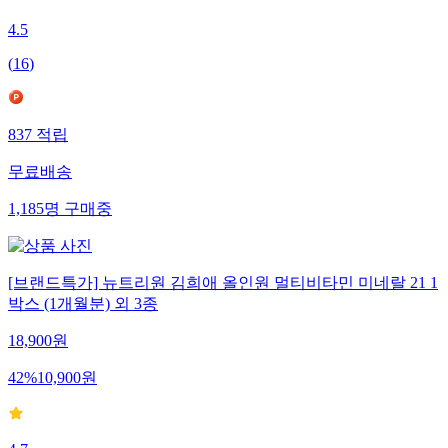
4.5
(
16
)
837
적립
무료배송
1,185
명
구매중
[브랜드특가] 뉴트리원 김희애 올인원 멀티비타민 미네랄 21 1
박스 (1개월분) 외 3종
18,900
원
42
%
10,900
원