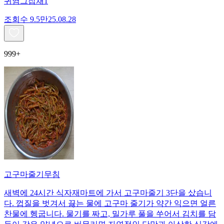
귀염그잡채1
조회수
9.5만
25.08.28
999+
고구마줄기무침
새벽에 24시간 식자재마트에 가서 고구마줄기 3단을 샀습니
다. 껍질을 벗겨서 끓는 물에 고구마 줄기가 약간 익으면 얼른
찬물에 헹굽니다. 물기를 짜고, 밀가루 풀을 쑤어서 김치를 담