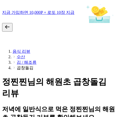
지금 가입하면 10,000P + 로또 10장 지급
음식 리뷰
수산
김 / 해조류
곱창돌김
정찐찐님의 해원초 곱창돌김
리뷰
저녁에 일반식으로 먹은 정찐찐님의 해원