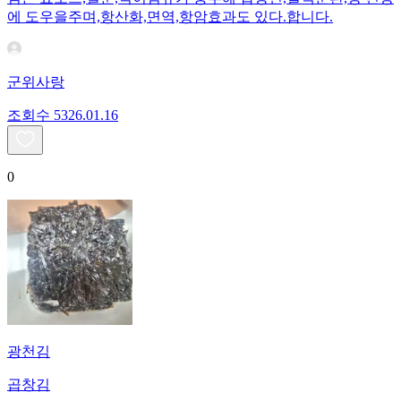
에 도우을주며,항산화,면역,항암효과도 있다.합니다.
군위사랑
조회수
53
26.01.16
0
광천김
곱창김