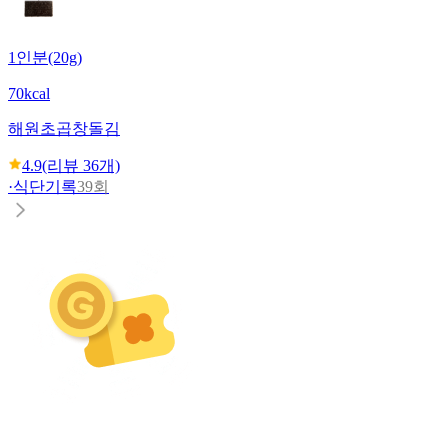
1인분(20g)
70kcal
해원초
곱창돌김
4.9
(리뷰
36
개)
·
식단기록
39회