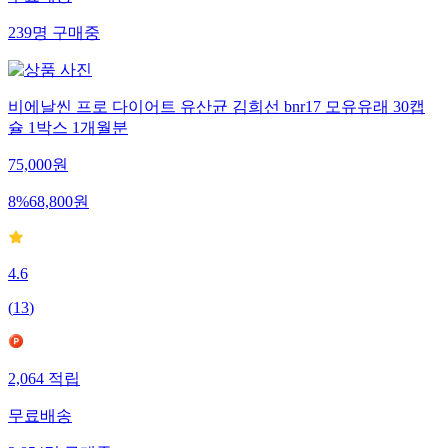
239
명
구매중
비에날씬 프로 다이어트 유산균 김희선 bnr17 모유유래 30캡
슐 1박스 1개월분
75,000
원
8
%
68,800
원
4.6
(
13
)
2,064
적립
무료배송