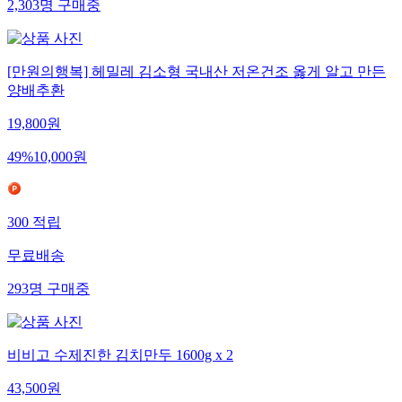
2,303
명
구매중
[만원의행복] 헤밀레 김소형 국내산 저온건조 옳게 알고 만든
양배추환
19,800
원
49
%
10,000
원
300
적립
무료배송
293
명
구매중
비비고 수제진한 김치만두 1600g x 2
43,500
원