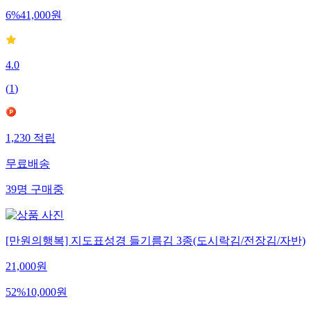
6
%
41,000
원
4.0
(
1
)
1,230
적립
무료배송
39
명
구매중
[만원의행복] 지도표성경 들기름김 3종(도시락김/전장김/자반)
21,000
원
52
%
10,000
원