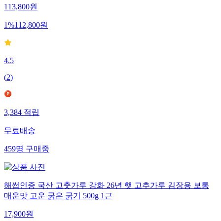
113,800
원
1
%
112,800
원
4.5
(
2
)
3,384
적립
무료배송
459
명
구매중
해썹인증 국산 고춧가루 강화 26년 햇 고추가루 김장용 보통
매운맛 고운 굵은 굵기 500g 1근
17,900
원