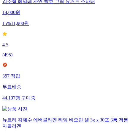
김소형 헤밀레 자연 발효 그릭 요거트 스타터
14,000
원
15
%
11,900
원
4.5
(
495
)
357
적립
무료배송
44,197
명
구매중
뉴트리 김혜수 에버콜라겐 타임 비오틴 셀 3g x 30포 3통 저분
자콜라겐