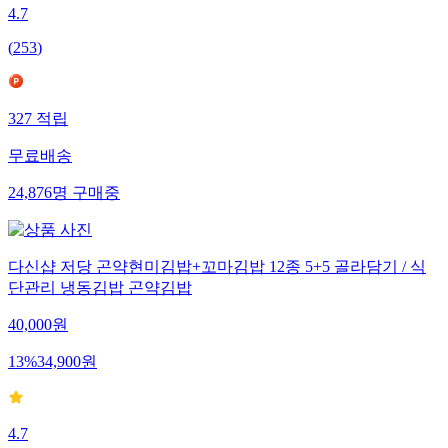
4.7
(
253
)
327
적립
무료배송
24,876
명
구매중
다신샵 저당 곤약현미김밥+꼬마김밥 12종 5+5 골라담기 / 식
단관리 냉동김밥 곤약김밥
40,000
원
13
%
34,900
원
4.7