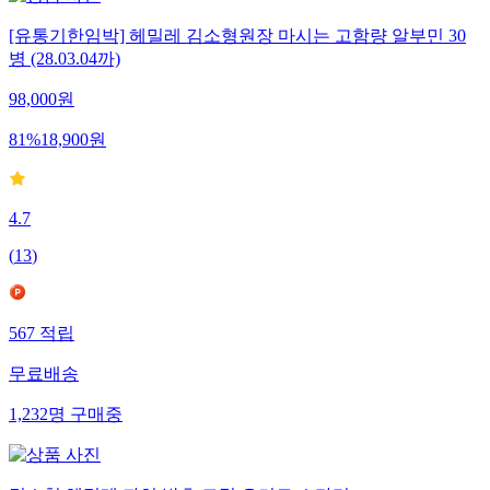
[유통기한임박] 헤밀레 김소형원장 마시는 고함량 알부민 30
병 (28.03.04까)
98,000
원
81
%
18,900
원
4.7
(
13
)
567
적립
무료배송
1,232
명
구매중