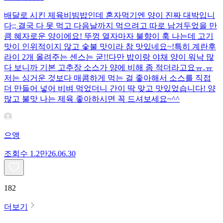
배달로 시킨 제육비빔밥인데 혼자먹기엔 양이 진짜 대박입니
다;; 결국 다 못 먹고 다음날까지 먹으려고 따로 남겨두었을 만
큼 혜자로운 양이에요! 뚜껑 열자마자 불향이 훅 나는데 고기
맛이 인위적이지 않고 숯불 맛이라 참 맛있네요~!특히 계란후
라이 2개 올려주는 센스는 굳!! ​다만 밥이랑 야채 양이 워낙 많
다 보니까 기본 고추장 소스가 양에 비해 좀 적더라고요ㅠ.ㅠ
저는 싱거운 것보다 매콤하게 먹는 걸 좋아해서 소스를 직접
더 만들어 넣어 비벼 먹었더니 간이 딱 맞고 맛있었습니다! 양
많고 불맛 나는 제육 좋아하시면 꼭 드셔보세요~^^
으앵
조회수
1.2만
26.06.30
182
더보기