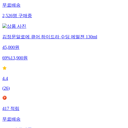
무료배송
2,526
명
구매중
김정문알로에 큐어 하이드라 수딩 에멀젼 130ml
45,000
원
69
%
13,900
원
4.4
(
26
)
417
적립
무료배송