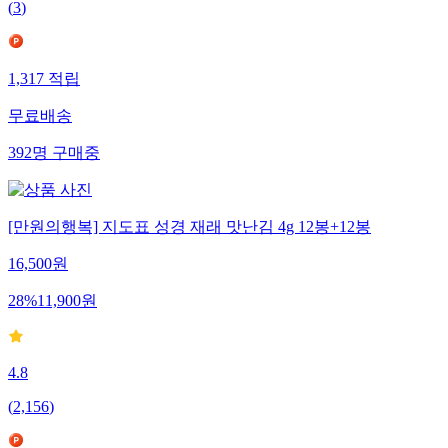
(
3
)
1,317
적립
무료배송
392
명
구매중
[만원의행복] 지도표 성경 재래 맛난김 4g 12봉+12봉
16,500
원
28
%
11,900
원
4.8
(
2,156
)