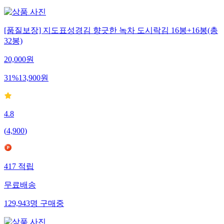
[품질보장] 지도표성경김 향긋한 녹차 도시락김 16봉+16봉(총
32봉)
20,000
원
31
%
13,900
원
4.8
(
4,900
)
417
적립
무료배송
129,943
명
구매중