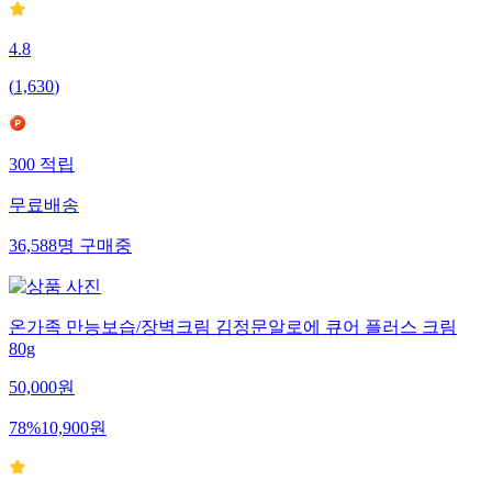
4.8
(
1,630
)
300
적립
무료배송
36,588
명
구매중
온가족 만능보습/장벽크림 김정문알로에 큐어 플러스 크림
80g
50,000
원
78
%
10,900
원