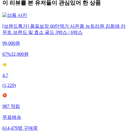
이 리뷰를 본 유저들이 관심있어 한 상품
[브랜드특가] 품질보장 60만역가 사은품 뉴트리원 김희애 카
무트 브랜드 밀 효소 골드 3박스 / 6박스
99,000
원
67
%
32,900
원
4.7
(
1,229
)
987
적립
무료배송
614,479
명
구매중