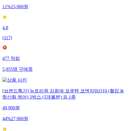
11
%
15,900
원
4.8
(
117
)
477
적립
5,955
명
구매중
[브랜드특가] 뉴트리원 김희애 코큐텐 코엔자임Q10 (혈압 &
항산화 케어) 3박스 (3개월분) 외 1종
49,900
원
44
%
27,900
원