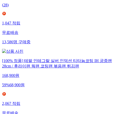
(
28
)
1,047
적립
무료배송
13,586
명
구매중
[100% 정품] 테팔 인테그랄 실버 인덕션 티타늄코팅 IH 궁중팬
28cm / 후라이팬 웍팬 코팅팬 볶음팬 튀김팬
168,900
원
59
%
68,900
원
2,067
적립
무료배송