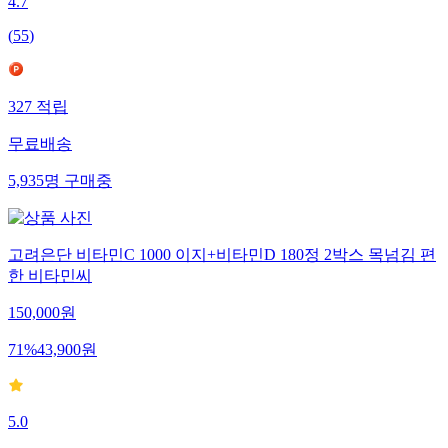
4.7
(
55
)
327
적립
무료배송
5,935
명
구매중
고려은단 비타민C 1000 이지+비타민D 180정 2박스 목넘김 편
한 비타민씨
150,000
원
71
%
43,900
원
5.0