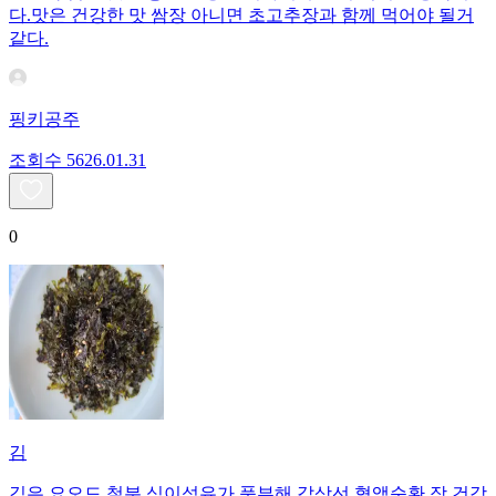
다.맛은 건강한 맛 쌈장 아니면 초고추장과 함께 먹어야 될거
같다.
핑키공주
조회수
56
26.01.31
0
김
김은 요오드,철분,식이섬유가 풍부해 갑상선,혈액순환,장 건강