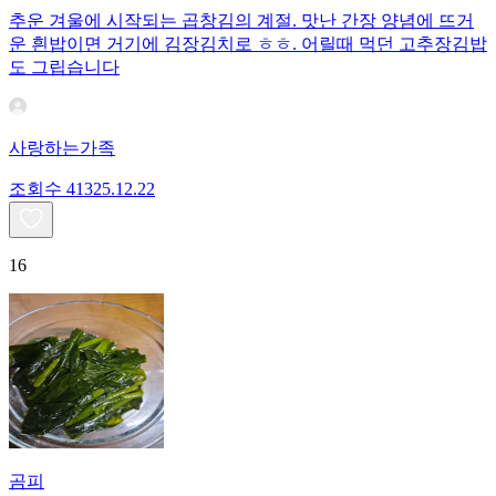
추운 겨울에 시작되는 곱창김의 계절. 맛난 간장 양념에 뜨거
운 흰밥이면 거기에 김장김치로 ㅎㅎ. 어릴때 먹던 고추장김밥
도 그립습니다
사랑하는가족
조회수
413
25.12.22
16
곰피