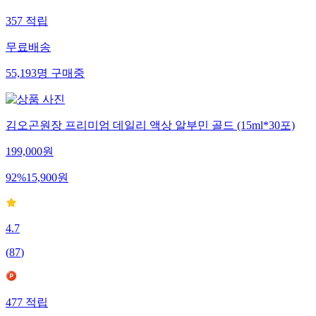
357
적립
무료배송
55,193
명
구매중
김오곤원장 프리미엄 데일리 액상 알부민 골드 (15ml*30포)
199,000
원
92
%
15,900
원
4.7
(
87
)
477
적립