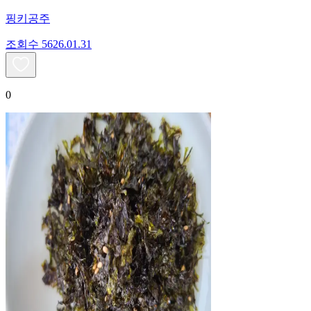
핑키공주
조회수
56
26.01.31
0