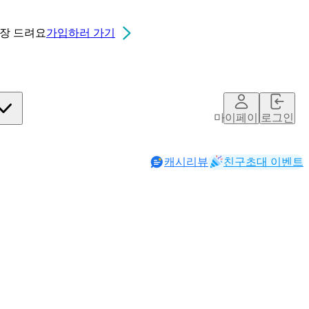
0장
드려요
가입하러 가기
마이페이지
로그인
캐시리뷰
친구초대 이벤트