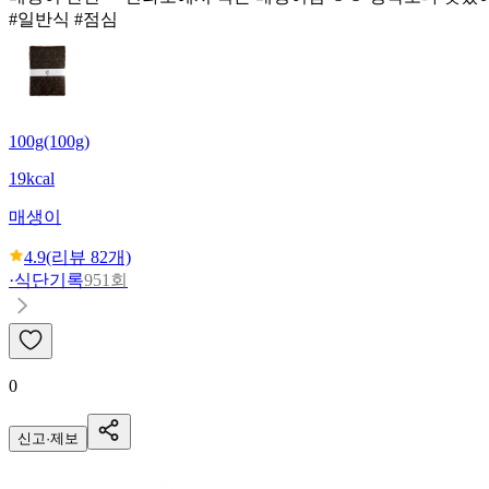
#일반식 #점심
100g(100g)
19kcal
매생이
4.9
(리뷰
82
개)
·
식단기록
951회
0
신고·제보