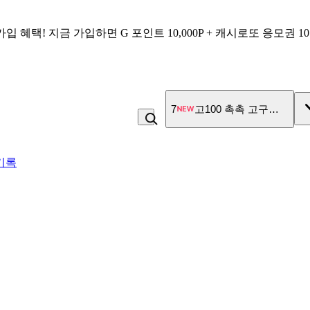
가입 혜택!
지금 가입하면
G 포인트 10,000P + 캐시로또 응모권 1
7
고100 촉촉 고구마 스틱
기록