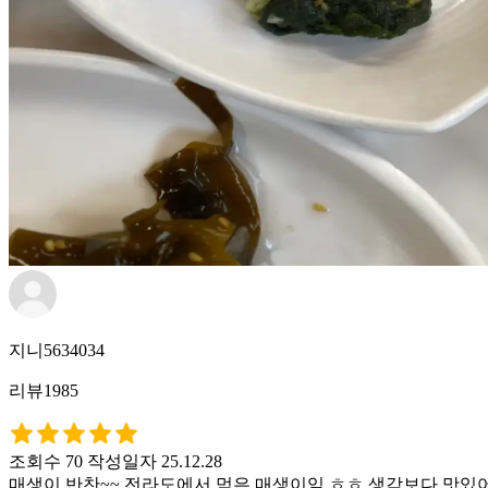
지니5634034
리뷰1985
조회수 70
작성일자 25.12.28
매생이 반찬~~ 전라도에서 먹은 매생이임 ㅎㅎ 생각보다 맛있어