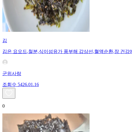
김
김은 요오드,철분,식이섬유가 풍부해 갑상선,혈액순환,장 건강
군위사랑
조회수
54
26.01.16
0