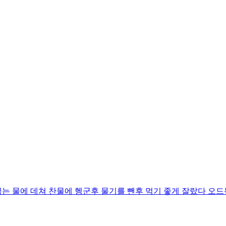
끓는 물에 데쳐 찬물에 헹군후 물기를 뺀후 먹기 좋게 잘랐다 오