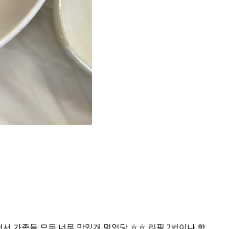
서 가족들 모두 너무 맛있개 먹엇당 ㅎㅎ 리필 2번이나 함