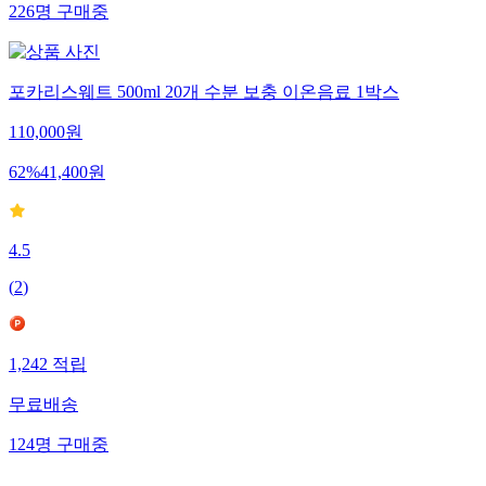
226
명
구매중
포카리스웨트 500ml 20개 수분 보충 이온음료 1박스
110,000
원
62
%
41,400
원
4.5
(
2
)
1,242
적립
무료배송
124
명
구매중