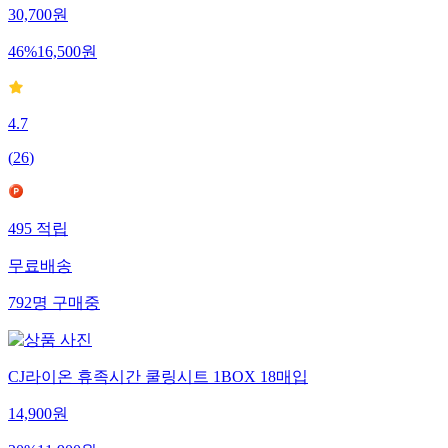
30,700
원
46
%
16,500
원
4.7
(
26
)
495
적립
무료배송
792
명
구매중
CJ라이온 휴족시간 쿨링시트 1BOX 18매입
14,900
원