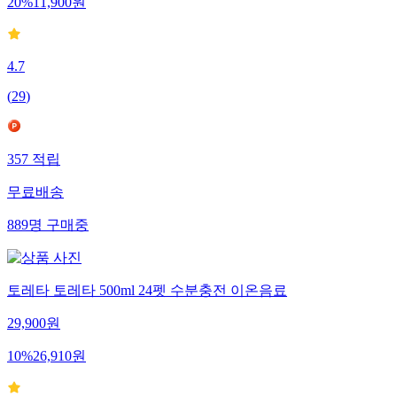
20
%
11,900
원
4.7
(
29
)
357
적립
무료배송
889
명
구매중
토레타 토레타 500ml 24펫 수분충전 이온음료
29,900
원
10
%
26,910
원