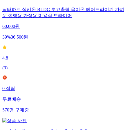
닥터하르 실키온 BLDC 초고출력 음이온 헤어드라이기 가벼
운 여행용 가정용 미용실 드라이어
60,000
원
39
%
36,500
원
4.8
(
9
)
0
적립
무료배송
570
명
구매중