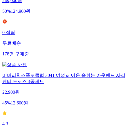
249,000
원
50
%
124,900
원
0
적립
무료배송
178
명
구매중
비버리힐즈폴로클럽 3041 여성 레이온 숨쉬는 아웃밴드 사각
팬티 드로즈 3종세트
22,900
원
45
%
12,600
원
4.3