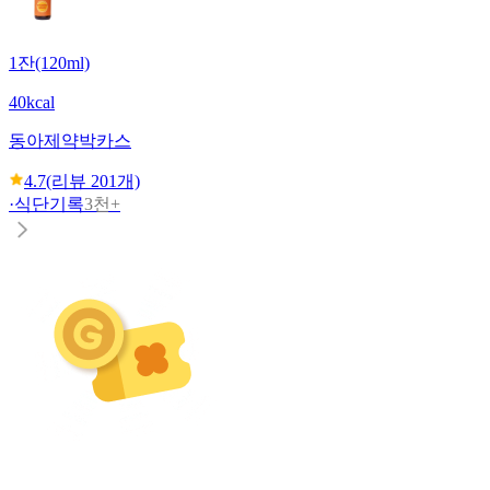
1잔(120ml)
40kcal
동아제약
박카스
4.7
(리뷰
201
개)
·
식단기록
3천+