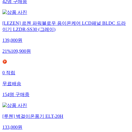
42
명
구매중
[LEZEN] 르젠 파워블로우 음이온케어 LCD패널 BLDC 드라
이기 LZDR-SS30 (그레이)
139,000
원
21
%
109,900
원
0
적립
무료배송
154
명
구매중
[루첸] 벽걸이온풍기 ELT-20H
133,000
원