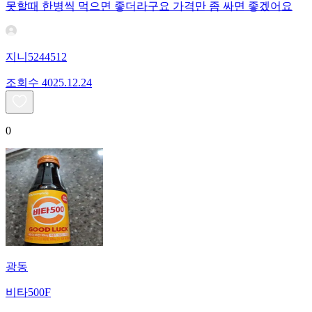
못할때 한병씩 먹으면 좋더라구요 가격만 좀 싸면 좋겠어요
지니5244512
조회수
40
25.12.24
0
광동
비타500F