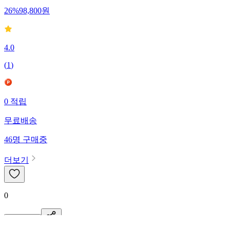
26
%
98,800
원
4.0
(
1
)
0
적립
무료배송
46
명
구매중
더보기
0
신고·제보