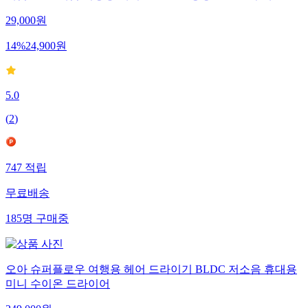
제임스딘 5매입 여성용 레이온 면스판 경량밴드 팬티 세트
29,000
원
14
%
24,900
원
5.0
(
2
)
747
적립
무료배송
185
명
구매중
오아 슈퍼플로우 여행용 헤어 드라이기 BLDC 저소음 휴대용
미니 수이온 드라이어