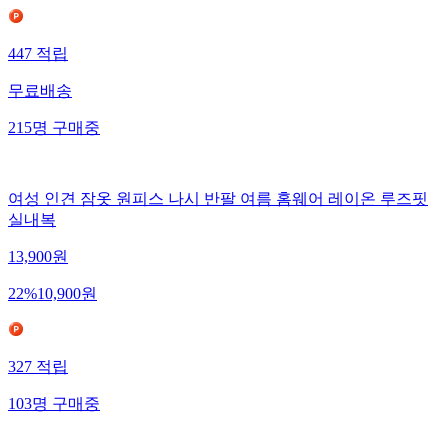
447
적립
무료배송
215
명
구매중
여성 인견 잠옷 원피스 나시 반팔 여름 홈웨어 레이온 루즈핏
실내복
13,900
원
22
%
10,900
원
327
적립
103
명
구매중