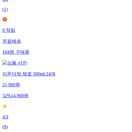
4.0
(
1
)
0
적립
무료배송
104
명
구매중
이온더핏 제로 500ml 24개
21,900
원
32
%
14,900
원
4.9
(
9
)