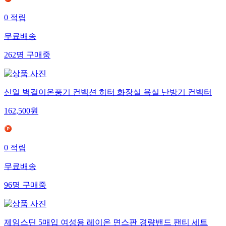
0
적립
무료배송
262
명
구매중
신일 벽걸이온풍기 컨벡션 히터 화장실 욕실 난방기 컨벡터
162,500
원
0
적립
무료배송
96
명
구매중