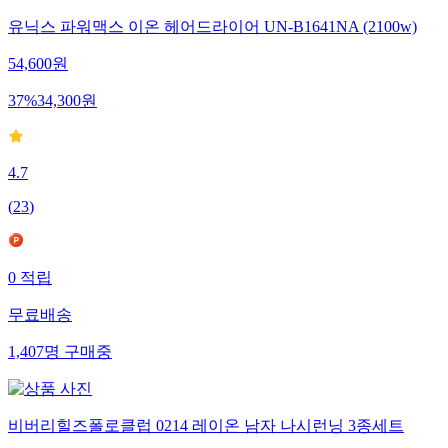
유닉스 파워맥스 이온 헤어드라이어 UN-B1641NA (2100w)
54,600
원
37
%
34,300
원
4.7
(
23
)
0
적립
무료배송
1,407
명
구매중
비버리힐즈폴로클럽 0214 레이온 남자 나시런닝 3종세트