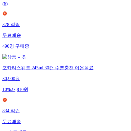
(
6
)
378
적립
무료배송
490
명
구매중
포카리스웨트 245ml 30캔 수분충전 이온음료
30,900
원
10
%
27,810
원
834
적립
무료배송