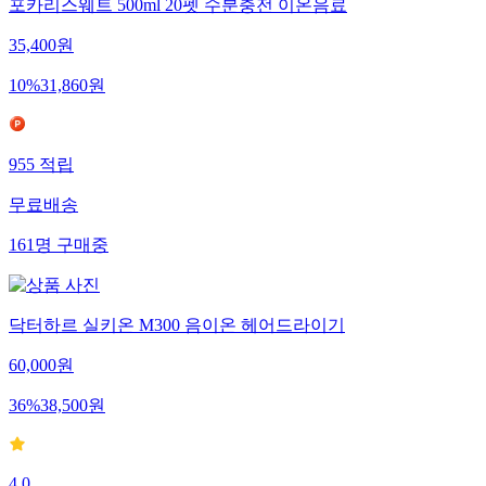
포카리스웨트 500ml 20펫 수분충전 이온음료
35,400
원
10
%
31,860
원
955
적립
무료배송
161
명
구매중
닥터하르 실키온 M300 음이온 헤어드라이기
60,000
원
36
%
38,500
원