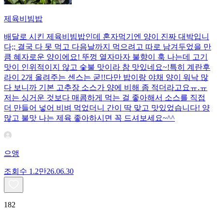
제육비빔밥
배달로 시킨 제육비빔밥인데 혼자먹기엔 양이 진짜 대박입니
다;; 결국 다 못 먹고 다음날까지 먹으려고 따로 남겨두었을 만
큼 혜자로운 양이에요! 뚜껑 열자마자 불향이 훅 나는데 고기
맛이 인위적이지 않고 숯불 맛이라 참 맛있네요~!특히 계란후
라이 2개 올려주는 센스는 굳!! ​다만 밥이랑 야채 양이 워낙 많
다 보니까 기본 고추장 소스가 양에 비해 좀 적더라고요ㅠ.ㅠ
저는 싱거운 것보다 매콤하게 먹는 걸 좋아해서 소스를 직접
더 만들어 넣어 비벼 먹었더니 간이 딱 맞고 맛있었습니다! 양
많고 불맛 나는 제육 좋아하시면 꼭 드셔보세요~^^
으앵
조회수
1.2만
26.06.30
182