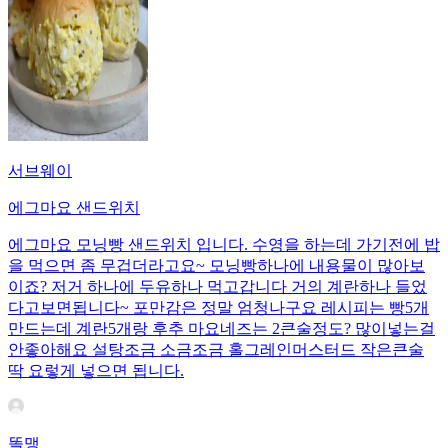
서브웨이
에그마요 샌드위치
에그마요 모닝빵 샌드위치 입니다. 수영을 하는데 가기전에 밥
을 먹으면 좀 무겁더라고요~ 모닝빵하나에 내용물이 많아보
이죠? 저거 하나에 두유하나 먹고갑니다 거의 계란하나 들었
다고보면됩니다~ 포만감은 정말 엄청나구요 레시피는 빵5개
만드는데 계란5개랑 후추 마요네즈는 2큰술정도? 많이넣는걸
안좋아해요 설탕조금 소금조금 홀그레인머스터드 작은큰술
딱 요렇게 넣으면 됩니다.
똘맹