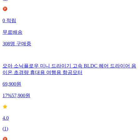
(
2
)
0
적립
무료배송
308
명
구매중
오아 소닉플로우 미니 드라이기 고속 BLDC 헤어 드라이어 음
이온 초경량 휴대용 여행용 항공모터
69,900
원
17
%
57,900
원
4.0
(
1
)