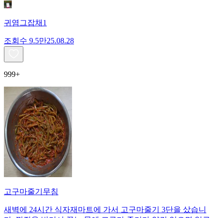
귀염그잡채1
조회수
9.5만
25.08.28
999+
고구마줄기무침
새벽에 24시간 식자재마트에 가서 고구마줄기 3단을 샀습니