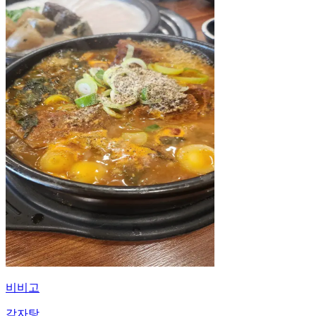
비비고
감자탕