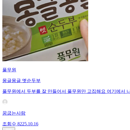
풀무원
몽글몽글 옛순두부
풀무원에서 두부를 잘 만들어서 풀무원만 고집해요 여기에서 
꿈굽는사람
조회수
82
25.10.16