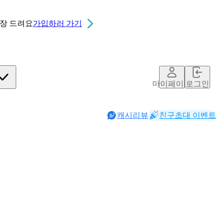
0장
드려요
가입하러 가기
마이페이지
로그인
캐시리뷰
친구초대 이벤트