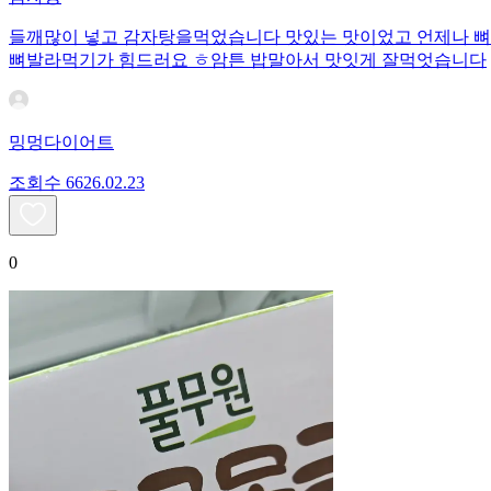
들깨많이 넣고 감자탕을먹었습니다 맛있는 맛이었고 언제나 
뼈발라먹기가 힘드러요 ㅎ암튼 밥말아서 맛잇게 잘먹엇습니다
밍멍다이어트
조회수
66
26.02.23
0