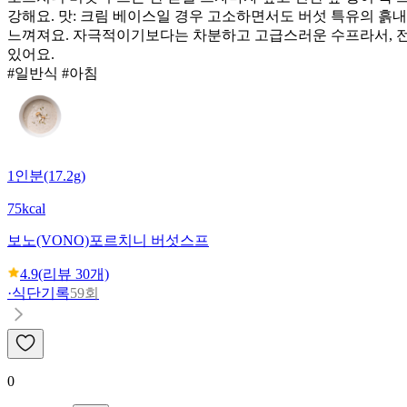
강해요. 맛: 크림 베이스일 경우 고소하면서도 버섯 특유의 흙
느껴져요. 자극적이기보다는 차분하고 고급스러운 수프라서, 전채
있어요.
#일반식 #아침
1인분(17.2g)
75kcal
보노(VONO)
포르치니 버섯스프
4.9
(리뷰
30
개)
·
식단기록
59회
0