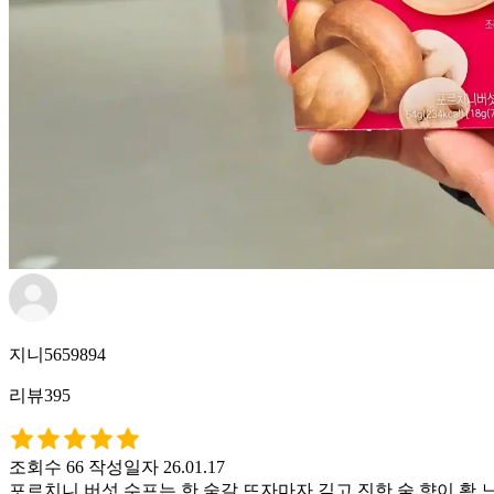
지니5659894
리뷰395
조회수 66
작성일자 26.01.17
포르치니 버섯 수프는 한 숟갈 뜨자마자 깊고 진한 숲 향이 확 