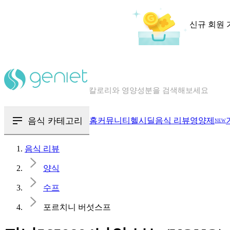
신규 회원 
칼로리와 영양성분을 검색해보세요
혈당 · 다이어트 음식 검색해보세요
음식 · 영양제 리뷰를 찾아보세요
음식 카테고리
홈
커뮤니티
헬시딜
음식 리뷰
영양제
NEW
음식 리뷰
양식
수프
포르치니 버섯스프