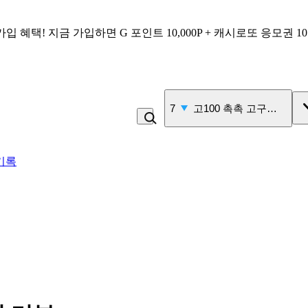
가입 혜택!
지금 가입하면
G 포인트 10,000P + 캐시로또 응모권 1
7
고100 촉촉 고구마 스틱
기록