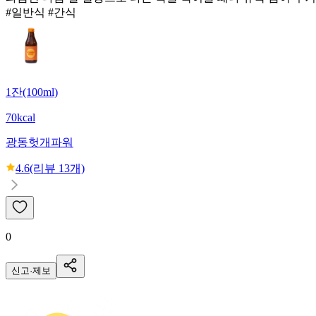
#일반식 #간식
1잔(100ml)
70kcal
광동
헛개파워
4.6
(리뷰
13
개)
0
신고·제보