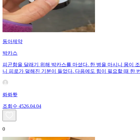
동아제약
박카스
피곤함을 달래기 위해 박카스를 마셨다. 한 병을 마시니 몸이 
니 피로가 덜해진 기분이 들었다. 다음에도 힘이 필요할 때 한 
롸롸뢋
조회수
45
26.04.04
0