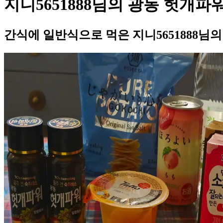
지니5651888님의 광동 헛개파
간식에 일반식으로 먹은 지니5651888님