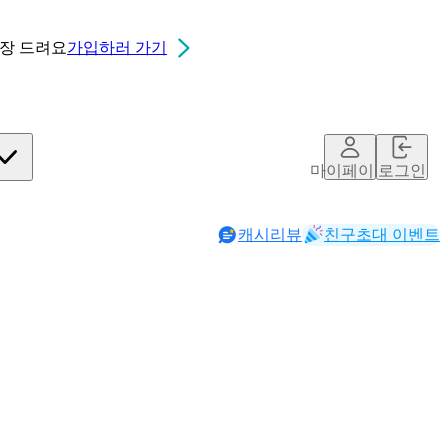
0장
드려요
가입하러 가기
마이페이지
로그인
캐시리뷰
친구초대 이벤트