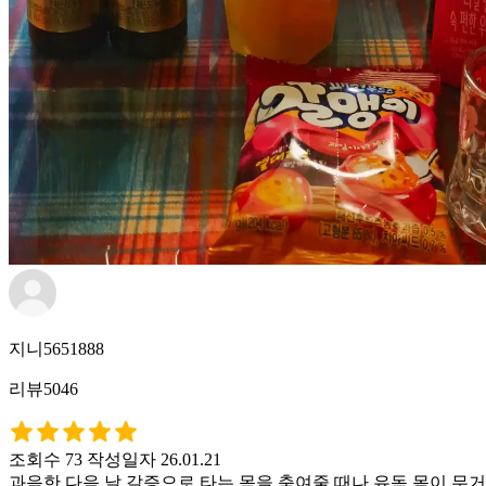
지니5651888
리뷰5046
조회수 73
작성일자 26.01.21
과음한 다음 날 갈증으로 타는 목을 축여줄 때나 유독 몸이 무