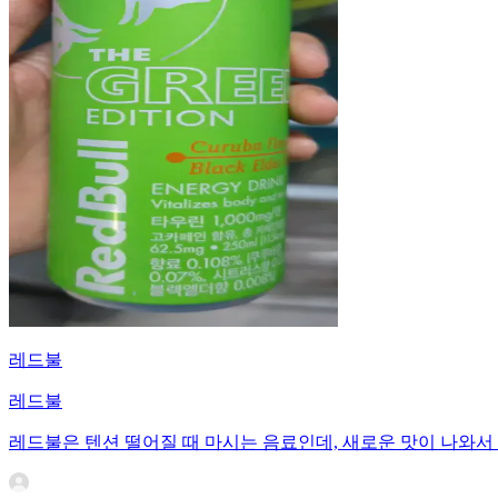
레드불
레드불
레드불은 텐션 떨어질 때 마시는 음료인데, 새로운 맛이 나와