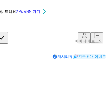
0장
드려요
가입하러 가기
마이페이지
로그인
캐시리뷰
친구초대 이벤트