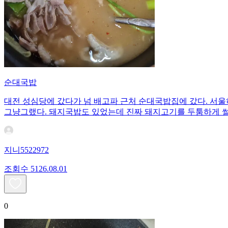
순대국밥
대전 성심당에 갔다가 넘 배고파 근처 순대국밥집에 갔다. 서울
그냥그랬다. 돼지국밥도 있었는데 진짜 돼지고기를 두툼하게 썰
지니5522972
조회수
51
26.08.01
0