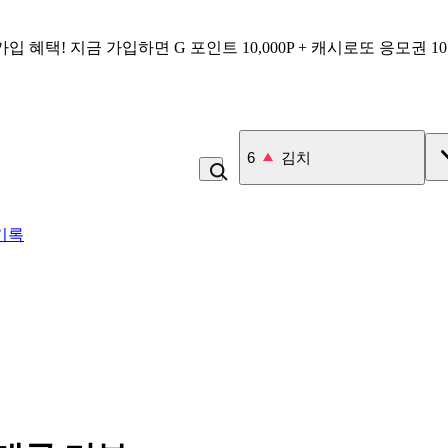
가입 혜택!
지금 가입하면
G 포인트 10,000P + 캐시로또 응모권 1
7
미각제빵소 더블스콘
기록