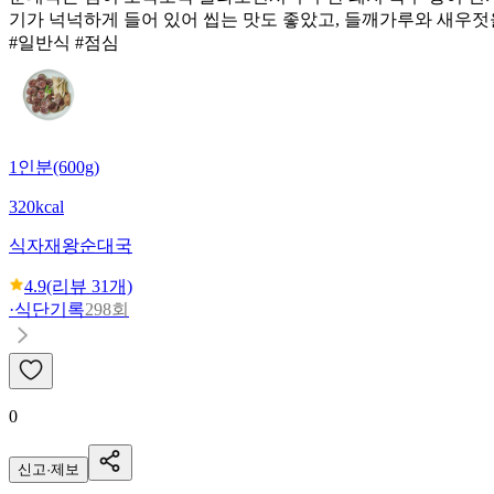
기가 넉넉하게 들어 있어 씹는 맛도 좋았고, 들깨가루와 새우젓
#일반식 #점심
1인분(600g)
320kcal
식자재왕
순대국
4.9
(리뷰
31
개)
·
식단기록
298회
0
신고·제보