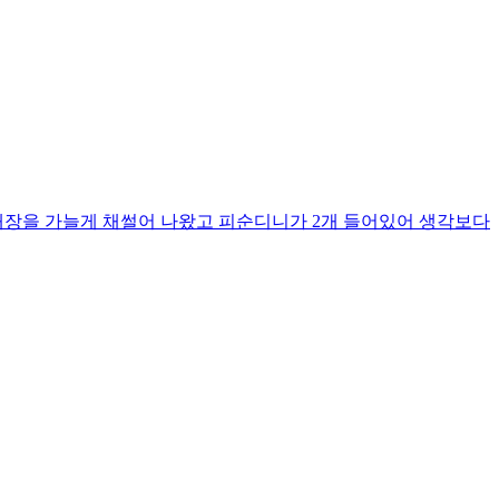
 내장을 가늘게 채썰어 나왔고 피순디니가 2개 들어있어 생각보다