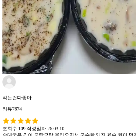
먹는건다좋아
리뷰7674
조회수 109
작성일자 26.03.10
순대국은 김이 모락모락 올라오면서 구수한 돼지 육수 향이 먼저