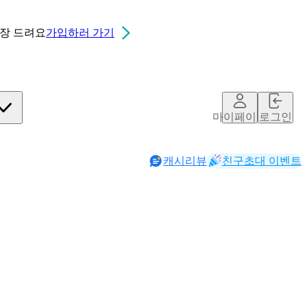
0장
드려요
가입하러 가기
마이페이지
로그인
캐시리뷰
친구초대 이벤트