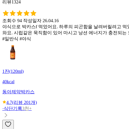
리뷰1324
조회수 94
작성일자 26.04.16
야식으로 박카스f 먹었어요. 하루의 피곤함을 날려버릴려고 먹
와요. 시럽같은 묵직함이 있어 마시고 낭션 에너지가 충전되는
#일반식 #야식
1잔(120ml)
40kcal
동아제약
박카스
4.7
(리뷰
201
개)
·
식단기록
3천+