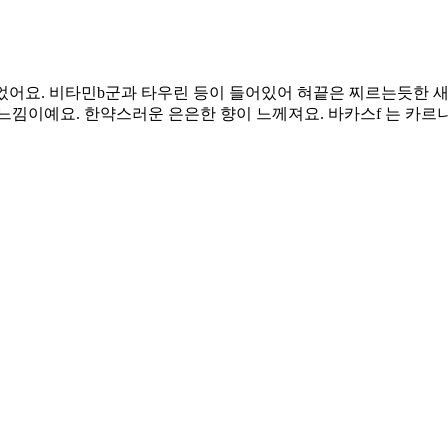
었어요. 비타민b군과 타우린 등이 들어있어 혀끝은 찌르는듯한 새
 느낌이예요. 한약스러운 은은한 향이 느께져요. 바카스f 는 카