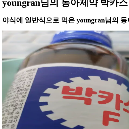
youngran님의 동아제약 박카스
야식에 일반식으로 먹은 youngran님의