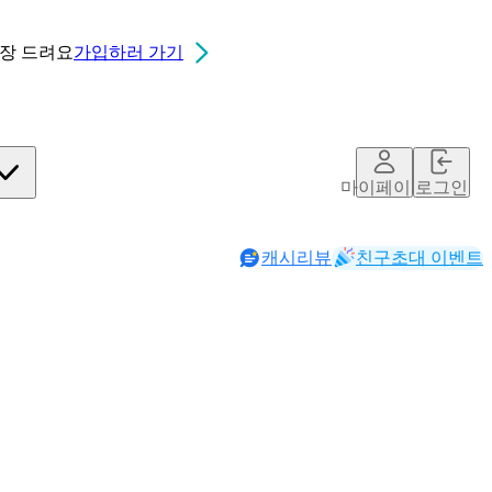
0장
드려요
가입하러 가기
칮ㄷ
마이페이지
로그인
캐시리뷰
친구초대 이벤트