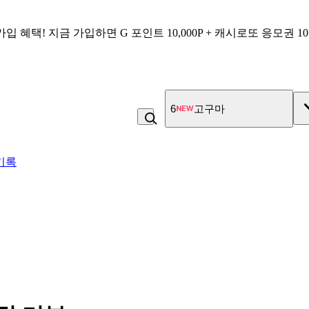
가입 혜택!
지금 가입하면
G 포인트 10,000P + 캐시로또 응모권 1
7
직화그릴 닭가슴살 큐브 
기록