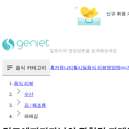
신규 회원 
칼로리와 영양성분을 검색해보세요
혈당 · 다이어트 음식 검색해보세요
음식 카테고리
홈
커뮤니티
헬시딜
음식 리뷰
영양제
NEW
음식 · 영양제 리뷰를 찾아보세요
음식 리뷰
수산
김 / 해조류
파래김