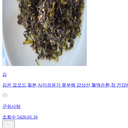
김
김은 요오드,철분,식이섬유가 풍부해 갑상선,혈액순환,장 건강
군위사랑
조회수
54
26.01.16