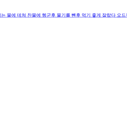
끓는 물에 데쳐 찬물에 헹군후 물기를 뺀후 먹기 좋게 잘랐다 오