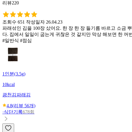
리뷰220
조회수 651
작성일자 26.04.23
파래섞인 김을 100장 샀어요. 한 장 한 장 들기름 바르고 소
다. 집에서 일일이 굽는게 귀찮은 것 같지만 막상 해보면 한 꺼
#일반식 #점심
1인분(3.5g)
10kcal
광천김
파래김
4.8
(리뷰
56
개)
·
식단기록
678회