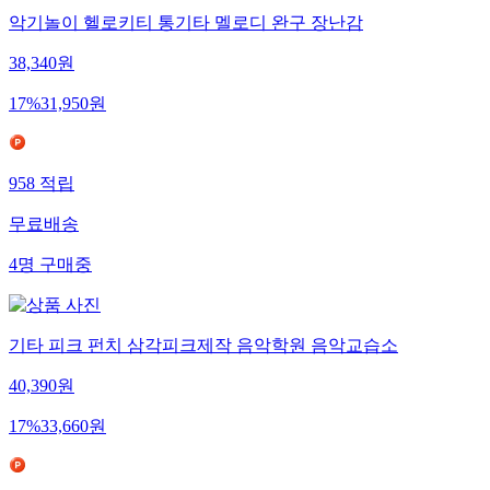
악기놀이 헬로키티 통기타 멜로디 완구 장난감
38,340
원
17
%
31,950
원
958
적립
무료배송
4
명
구매중
기타 피크 펀치 삼각피크제작 음악학원 음악교습소
40,390
원
17
%
33,660
원