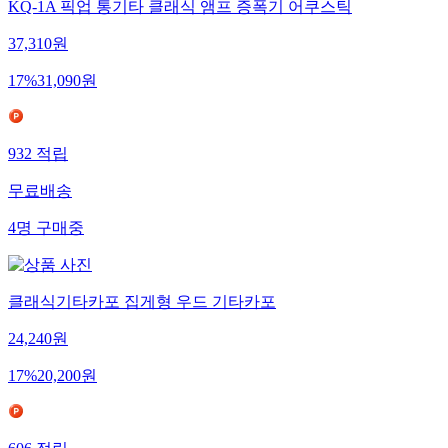
KQ-1A 픽업 통기타 클래식 앰프 증폭기 어쿠스틱
37,310
원
17
%
31,090
원
932
적립
무료배송
4
명
구매중
클래식기타카포 집게형 우드 기타카포
24,240
원
17
%
20,200
원