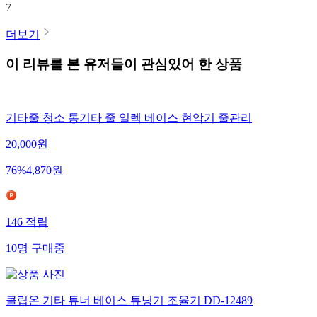
7
더보기
이 리뷰를 본 유저들이 관심있어 한 상품
기타줄 청소 통기타 줄 일렉 베이스 현악기 줄관리
20,000
원
76
%
4,870
원
146
적립
10
명
구매중
클립온 기타 튜너 베이스 튜닝기 조율기 DD-12489