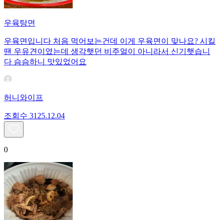
우육탕면
우육면입니다 처음 먹어보는건데 이게 우육면이 맞나요? 시킬
땐 우유견이였는데 생각햇던 비주얼이 아니라서 신기햇습니
다 슴슴하니 맛있었어요
허니와이프
조회수
31
25.12.04
0