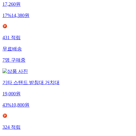
17,260
원
17
%
14,380
원
431
적립
무료배송
7
명
구매중
기타 스탠드 받침대 거치대
19,000
원
43
%
10,800
원
324
적립