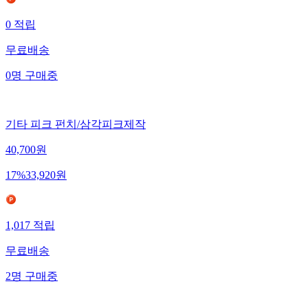
0
적립
무료배송
0
명
구매중
기타 피크 펀치/삼각피크제작
40,700
원
17
%
33,920
원
1,017
적립
무료배송
2
명
구매중