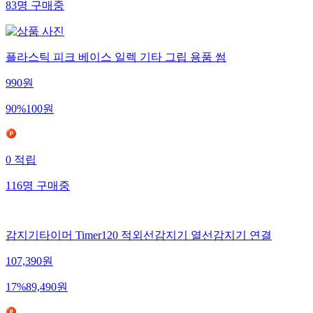
83
명
구매중
플라스틱 피크 베이스 일렉 기타 그립 용품 썸
990
원
90
%
100
원
0
적립
116
명
구매중
감지기타이머 Timer120 적외선감지기 열선감지기 연결
107,390
원
17
%
89,490
원