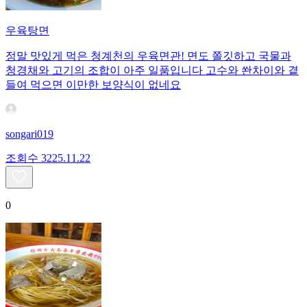
우육탕면
정말 맛있게 먹은 청계천의 우육면관! 면도 쫄깃하고 국물과
청경채와 고기의 조합이 아주 일품입니다 고수와 쏸차이와 곁
들여 먹으면 이만한 보양식이 없네요
songari019
조회수
32
25.11.22
0