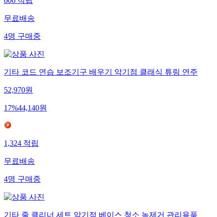
606
적립
무료배송
4
명
구매중
기타 코드 연습 보조기구 배우기 악기점 클래식 튜링 연주
52,970
원
17
%
44,140
원
1,324
적립
무료배송
4
명
구매중