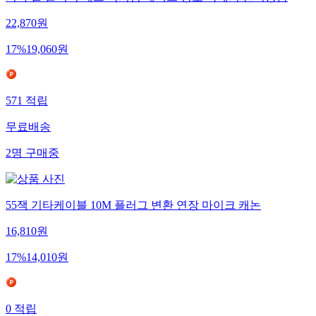
기타 줄 클리너 세트 악기점 베이스 청소 녹제거 관리용품
22,870
원
17
%
19,060
원
571
적립
무료배송
2
명
구매중
55잭 기타케이블 10M 플러그 변환 연장 마이크 캐논
16,810
원
17
%
14,010
원
0
적립