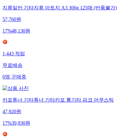
지류일반 기타지류 아트지 A3 300g 125매 (반품불가)
57,760
원
17
%
48,130
원
1,443
적립
무료배송
0
명
구매중
카포튜너 기타튜너 기타카포 통기타 피크 어쿠스틱
47,920
원
17
%
39,930
원