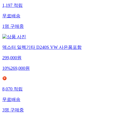
1,197
적립
무료배송
1
명
구매중
덱스터 일렉기타 D240S VW 사은품포함
299,000
원
10
%
269,000
원
8,070
적립
무료배송
3
명
구매중