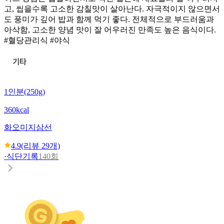
고, 씹을수록 고소한 감칠맛이 살아난다. 자극적이지 않으면서
도 풍미가 깊어 밥과 함께 먹기 좋다. 전체적으로 부드러움과
아삭함, 고소한 양념 맛이 잘 어우러진 만족도 높은 음식이다.
#혈당관리식 #야식
1인분(250g)
360kcal
화오미
지삼선
4.9
(리뷰
29
개)
·
식단기록
140회