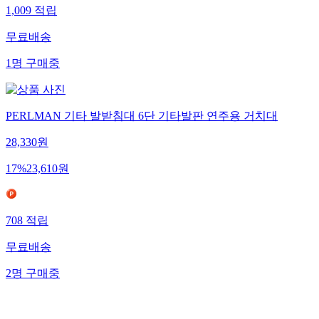
1,009
적립
무료배송
1
명
구매중
PERLMAN 기타 발받침대 6단 기타발판 연주용 거치대
28,330
원
17
%
23,610
원
708
적립
무료배송
2
명
구매중