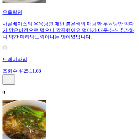
우육탕면
사골베이스의 우육탕면 매번 붉은색의 매콤한 우육탕만 먹다
가 맑은버전으로 먹으니 깔끔했어요 먹다가 매운소스 추가하
니 약간 마라탕느낌이나는 맛이였답니다.
트레비라임
조회수
44
25.11.08
0