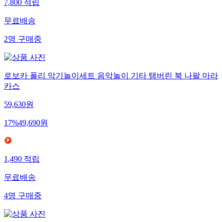
7,800
적립
무료배송
2
명
구매중
로보카 폴리 악기놀이세트 음악놀이 기타 탬버린 북 나팔 마라
카스
59,630
원
17
%
49,690
원
1,490
적립
무료배송
4
명
구매중