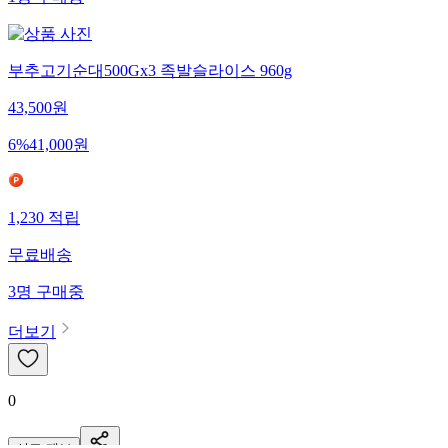
1
명
구매중
부추고기순대500Gx3 족발슬라이스 960g
43,500
원
6
%
41,000
원
1,230
적립
무료배송
3
명
구매중
더보기
0