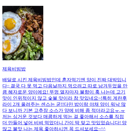
제육비빔밥
배달로 시킨 제육비빔밥인데 혼자먹기엔 양이 진짜 대박입니
다;; 결국 다 못 먹고 다음날까지 먹으려고 따로 남겨두었을 만
큼 혜자로운 양이에요! 뚜껑 열자마자 불향이 훅 나는데 고기
맛이 인위적이지 않고 숯불 맛이라 참 맛있네요~!특히 계란후
라이 2개 올려주는 센스는 굳!! ​다만 밥이랑 야채 양이 워낙 많
다 보니까 기본 고추장 소스가 양에 비해 좀 적더라고요ㅠ.ㅠ
저는 싱거운 것보다 매콤하게 먹는 걸 좋아해서 소스를 직접
더 만들어 넣어 비벼 먹었더니 간이 딱 맞고 맛있었습니다! 양
많고 불맛 나는 제육 좋아하시면 꼭 드셔보세요~^^