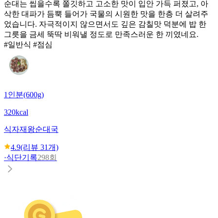
순대는 씹을수록 쫄깃하고 고소한 맛이 입안 가득 퍼졌고, 아
삭한 대파가 듬뿍 들어가 국물의 시원한 맛을 한층 더 살려주
었습니다. 자극적이지 않으면서도 깊은 감칠맛 덕분에 밥 한
그릇을 금세 뚝딱 비워낼 정도로 만족스러운 한 끼였네요.
#일반식 #점심
1인분(600g)
320kcal
식자재왕
순대국
4.9
(리뷰
31
개)
·
식단기록
298회