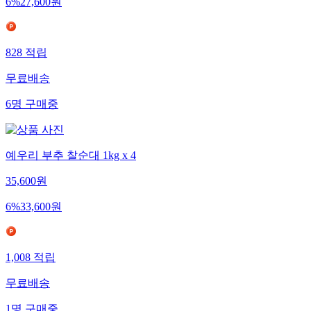
6
%
27,600
원
828
적립
무료배송
6
명
구매중
예우리 부추 찰순대 1kg x 4
35,600
원
6
%
33,600
원
1,008
적립
무료배송