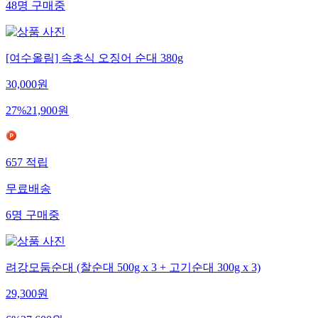
48
명
구매중
[여수올림] 속초식 오징어 순대 380g
30,000
원
27
%
21,900
원
657
적립
무료배송
6
명
구매중
려강모둠순대 (찰순대 500g x 3 + 고기순대 300g x 3)
29,300
원