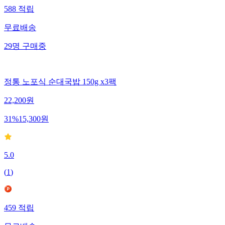
588
적립
무료배송
29
명
구매중
정통 노포식 순대국밥 150g x3팩
22,200
원
31
%
15,300
원
5.0
(
1
)
459
적립