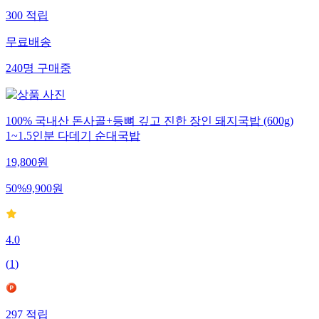
300
적립
무료배송
240
명
구매중
100% 국내산 돈사골+등뼈 깊고 진한 장인 돼지국밥 (600g)
1~1.5인분 다데기 순대국밥
19,800
원
50
%
9,900
원
4.0
(
1
)
297
적립