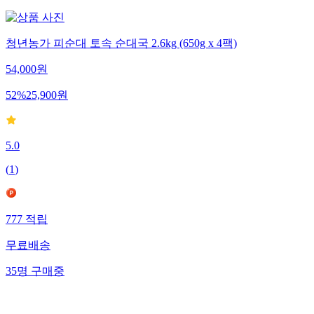
청년농가 피순대 토속 순대국 2.6kg (650g x 4팩)
54,000
원
52
%
25,900
원
5.0
(
1
)
777
적립
무료배송
35
명
구매중