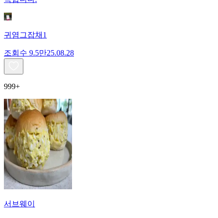
귀염그잡채1
조회수
9.5만
25.08.28
999+
서브웨이