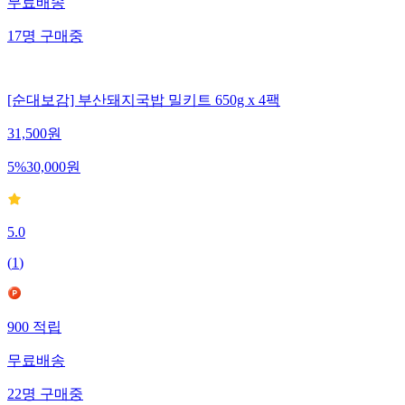
무료배송
17
명
구매중
[순대보감] 부산돼지국밥 밀키트 650g x 4팩
31,500
원
5
%
30,000
원
5.0
(
1
)
900
적립
무료배송
22
명
구매중