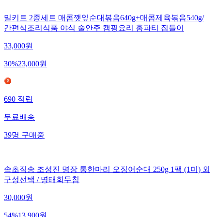
밀키트 2종세트 매콤깻잎순대볶음640g+매콤제육볶음540g/
간편식조리식품 야식 술안주 캠핑요리 홈파티 집들이
33,000
원
30
%
23,000
원
690
적립
무료배송
39
명
구매중
속초직송 조성진 명장 통한마리 오징어순대 250g 1팩 (1미) 외
구성선택 / 명태회무침
30,000
원
54
%
13,900
원