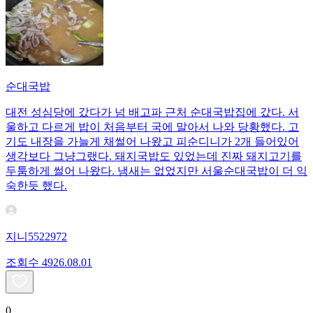
순대국밥
대전 성심당에 갔다가 넘 배고파 근처 순대국밥집에 갔다. 서
울하고 다르게 밥이 처음부터 국에 말아서 나와 당황했다. 고
기도 내장을 가늘게 채썰어 나왔고 피순디니가 2개 들어있어
생각보다 그냥그랬다. 돼지국밥도 있었는데 진짜 돼지고기를
두툼하게 썰어 나왔다. 냄새는 없었지만 서울순대국밥이 더 익
숙한듯 했다.
지니5522972
조회수
49
26.08.01
0