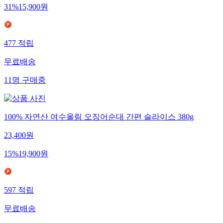
31
%
15,900
원
477
적립
무료배송
11
명
구매중
100% 자연산 여수올림 오징어순대 간편 슬라이스 380g
23,400
원
15
%
19,900
원
597
적립
무료배송