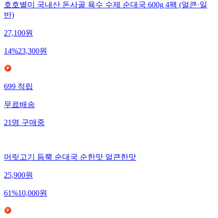
호호별미 국내산 돈사골 육수 수제 순대국 600g 4팩 (얼큰·일
반)
27,100
원
14
%
23,300
원
699
적립
무료배송
21
명
구매중
머릿고기 듬뿍 순대국 순한맛 얼큰한맛
25,900
원
61
%
10,000
원