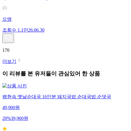
으앵
조회수
1.1만
26.06.30
170
더보기
이 리뷰를 본 유저들이 관심있어 한 상품
팽현숙 옛날순대국 16인분 돼지국밥 순대국밥 순댓국
49,900
원
20
%
39,900
원