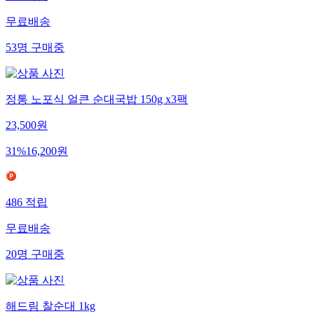
무료배송
53
명
구매중
정통 노포식 얼큰 순대국밥 150g x3팩
23,500
원
31
%
16,200
원
486
적립
무료배송
20
명
구매중
해드림 찰순대 1kg