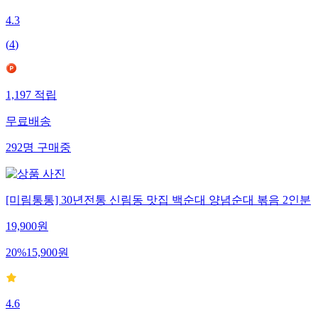
4.3
(
4
)
1,197
적립
무료배송
292
명
구매중
[미림통통] 30년전통 신림동 맛집 백순대 양념순대 볶음 2인분
19,900
원
20
%
15,900
원
4.6