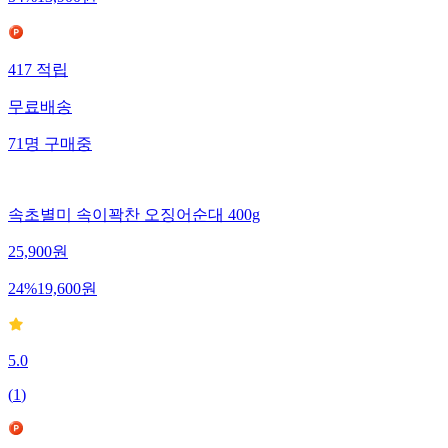
417
적립
무료배송
71
명
구매중
속초별미 속이꽉찬 오징어순대 400g
25,900
원
24
%
19,600
원
5.0
(
1
)