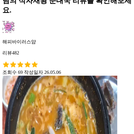
님의 식자재왕 순대국 리뷰를 확인해보세
요.
해피바이러스얌
리뷰482
조회수 69
작성일자 26.05.06