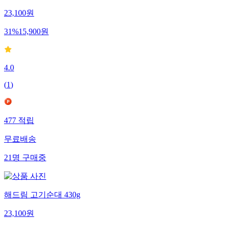
23,100
원
31
%
15,900
원
4.0
(
1
)
477
적립
무료배송
21
명
구매중
해드림 고기순대 430g
23,100
원