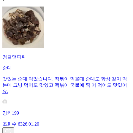
엉클앤파파
순대
맛있는 순대 먹었습니다. 떡볶이 먹을때 순대도 항상 같이 먹
는데 그냥 먹어도 맛있고 떡볶이 국물에 찍 어 먹어도 맛있어
요.
밍키199
조회수
63
26.01.20