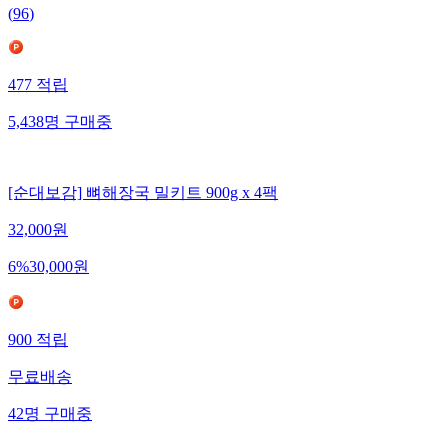
(
96
)
477
적립
5,438
명
구매중
[순대보감] 뼈해장국 밀키트 900g x 4팩
32,000
원
6
%
30,000
원
900
적립
무료배송
42
명
구매중