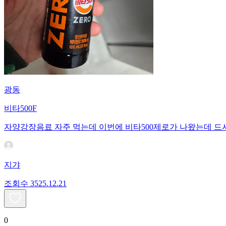
광동
비타500F
자양강장음료 자주 먹는데 이번에 비타500제로가 나왔는데 
지갸
조회수
35
25.12.21
0