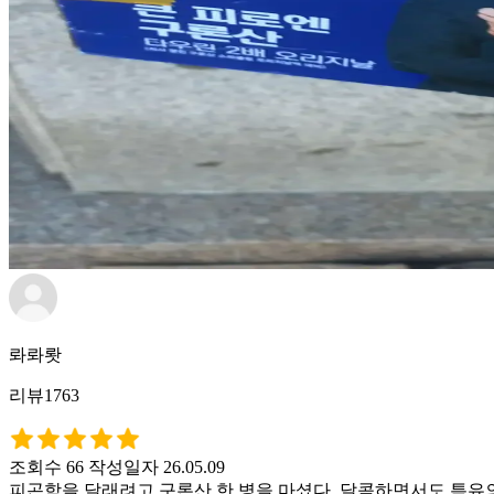
롸롸뢋
리뷰1763
조회수 66
작성일자 26.05.09
피곤함을 달래려고 구론산 한 병을 마셨다. 달콤하면서도 특유의