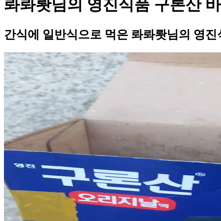
롸롸뢋님의 영진식품 구론산 바
간식에 일반식으로 먹은 롸롸뢋님의 영진