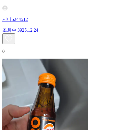
지니5244512
조회수
39
25.12.24
0