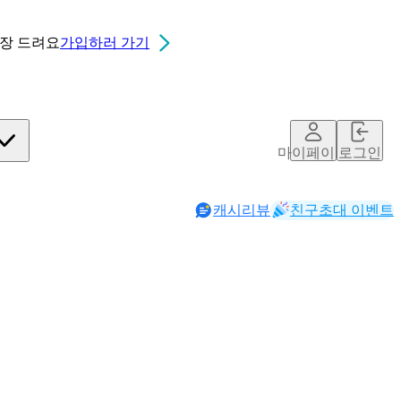
0장
드려요
가입하러 가기
마이페이지
로그인
캐시리뷰
친구초대 이벤트