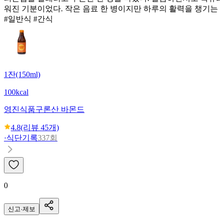
워진 기분이었다. 작은 음료 한 병이지만 하루의 활력을 챙기는 
#일반식 #간식
1잔(150ml)
100kcal
영진식품
구론산 바몬드
4.8
(리뷰
45
개)
·
식단기록
337회
0
신고·제보