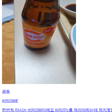
광동
비타500F
한번씩 마시는 비타500이에요 비타민c를 먹어야하는데 먹지못