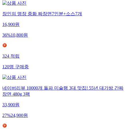
장인의 명장 중화 짜장면7인분+소스7개
16,900
원
36
%
10,800
원
324
적립
120
명
구매중
네이버리뷰 10000개 돌파 미슐랭 3대 맛집! 55년 대가방 간짜
장면 480g 3팩
33,900
원
27
%
24,900
원