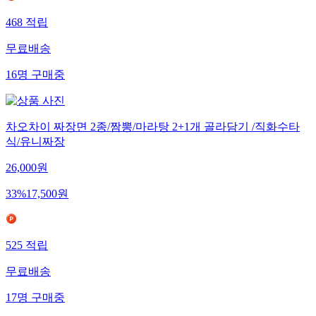
468
적립
무료배송
16
명
구매중
차오차이 짜장면 2종/짬뽕/마라탕 2+1개 골라담기 /직화수타
식/유니짜장
26,000
원
33
%
17,500
원
525
적립
무료배송
17
명
구매중