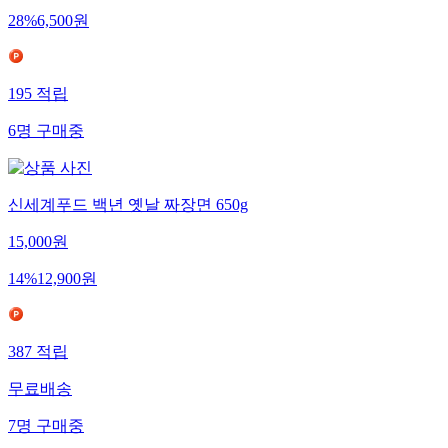
28
%
6,500
원
195
적립
6
명
구매중
신세계푸드 백년 옛날 짜장면 650g
15,000
원
14
%
12,900
원
387
적립
무료배송
7
명
구매중