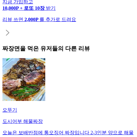
지금 가입하고
10,000P + 로또 10장
받기
리뷰 쓰면
2,000P
를 추가로 드려요
짜장면
을 먹은 유저들의 다른 리뷰
오뚜기
도시어부 해물짜장
오늘은 보배반점에 통오징어 짜장입니다 2-3인분 양으로 해물