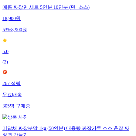
매콤 짜장면 세트 5인분 10인분 (면+소스)
18,900
원
53
%
8,900
원
5.0
(
2
)
267
적립
무료배송
305
명
구매중
미담채 짜장분말 1kg (50인분) 대용량 짜장가루 소스 춘장 짜