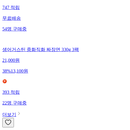
747
적립
무료배송
54
명
구매중
생어거스틴 중화직화 짜장면 330g 3팩
21,000
원
38
%
13,100
원
393
적립
22
명
구매중
더보기