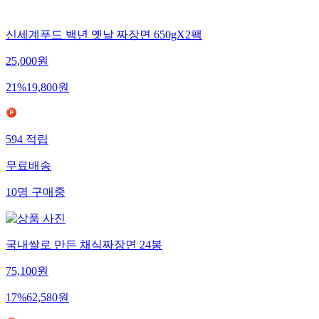
신세계푸드 백년 옛날 짜장면 650gX2팩
25,000
원
21
%
19,800
원
594
적립
무료배송
10
명
구매중
국내쌀로 만든 채식짜장면 24봉
75,100
원
17
%
62,580
원