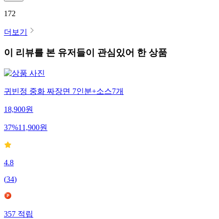
172
더보기
이 리뷰를 본 유저들이 관심있어 한 상품
귀빈정 중화 짜장면 7인분+소스7개
18,900
원
37
%
11,900
원
4.8
(
34
)
357
적립