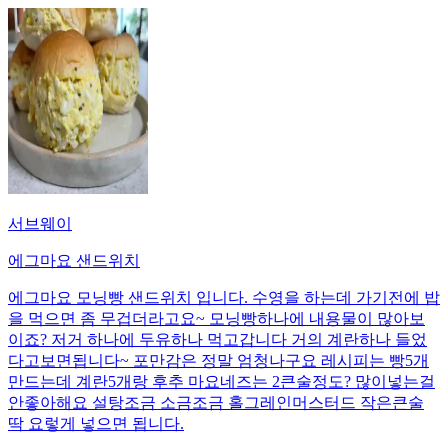
서브웨이
에그마요 샌드위치
에그마요 모닝빵 샌드위치 입니다. 수영을 하는데 가기전에 밥
을 먹으면 좀 무겁더라고요~ 모닝빵하나에 내용물이 많아보
이죠? 저거 하나에 두유하나 먹고갑니다 거의 계란하나 들었
다고보면됩니다~ 포만감은 정말 엄청나구요 레시피는 빵5개
만드는데 계란5개랑 후추 마요네즈는 2큰술정도? 많이넣는걸
안좋아해요 설탕조금 소금조금 홀그레인머스터드 작은큰술
딱 요렇게 넣으면 됩니다.