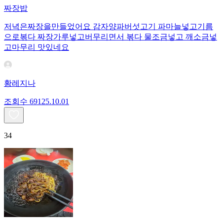
짜장밥
저녁은짜장을만들었어요 감자양파버섯고기 파마늘넣고기름
으로볶다 짜장가루넣고버무리면서 볶다 물조금넣고 깨소금넣
고마무리 맛있네요
황레지나
조회수
691
25.10.01
34