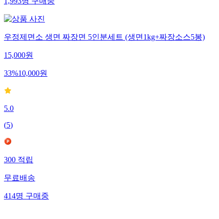
1,993
명
구매중
우정제면소 생면 짜장면 5인분세트 (생면1kg+짜장소스5봉)
15,000
원
33
%
10,000
원
5.0
(
5
)
300
적립
무료배송
414
명
구매중