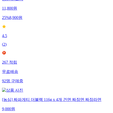
장면 만들기
11,800
원
25
%
8,900
원
4.5
(
2
)
267
적립
무료배송
92
명
구매중
[농심] 짜파게티 더블랙 116g x 4개 건면 짜장면 짜장라면
9,000
원