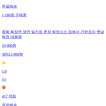
무료배송
1,186
명
구매중
중화 짜장면 생면 밀키트 춘장 짜장소스 집에서 간편조리 옛날
짜장 대용량
19,900
원
30
%
13,900
원
5.0
(
1
)
417
적립
무료배송