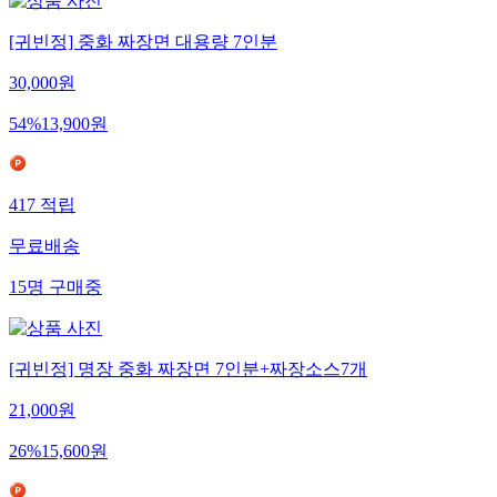
[귀빈정] 중화 짜장면 대용량 7인분
30,000
원
54
%
13,900
원
417
적립
무료배송
15
명
구매중
[귀빈정] 명장 중화 짜장면 7인분+짜장소스7개
21,000
원
26
%
15,600
원