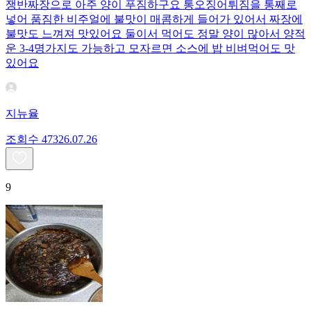
쟁반짜장으로 아주 양이 푸짐하구요 통오징어튀짐을 통째로
넣어 품짐한 비주얼에 불맛이 매콤하게 들어가 있어서 짜장에
불맛도 느껴져 맛있어요 둘이서 먹어도 정말 양이 많아서 양적
운 3-4명가지도 가능하고 모자르면 소스에 밥 비벼먹어도 맛
있어요
지뉴율
조회수
473
26.07.26
9