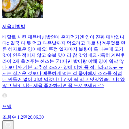
제육비빔밥
배달로 시킨 제육비빔밥인데 혼자먹기엔 양이 진짜 대박입니
다;; 결국 다 못 먹고 다음날까지 먹으려고 따로 남겨두었을 만
큼 혜자로운 양이에요! 뚜껑 열자마자 불향이 훅 나는데 고기
맛이 인위적이지 않고 숯불 맛이라 참 맛있네요~!특히 계란후
라이 2개 올려주는 센스는 굳!! ​다만 밥이랑 야채 양이 워낙 많
다 보니까 기본 고추장 소스가 양에 비해 좀 적더라고요ㅠ.ㅠ
저는 싱거운 것보다 매콤하게 먹는 걸 좋아해서 소스를 직접
더 만들어 넣어 비벼 먹었더니 간이 딱 맞고 맛있었습니다! 양
많고 불맛 나는 제육 좋아하시면 꼭 드셔보세요~^^
으앵
조회수
1.2만
26.06.30