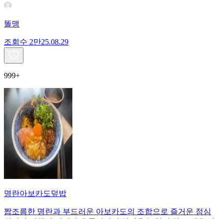
똘맹
조회수
2만
25.08.29
999+
명란아보카도덮밥
짭조름한 명란과 부드러운 아보카도의 조합으로 즐거운 점심