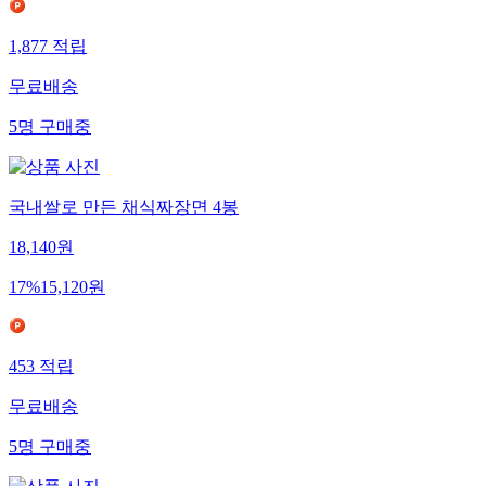
1,877
적립
무료배송
5
명
구매중
국내쌀로 만든 채식짜장면 4봉
18,140
원
17
%
15,120
원
453
적립
무료배송
5
명
구매중