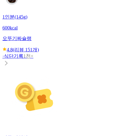
1인분(145g)
600kcal
오뚜기
짜슐랭
4.8
(리뷰
151
개)
·
식단기록
1천+