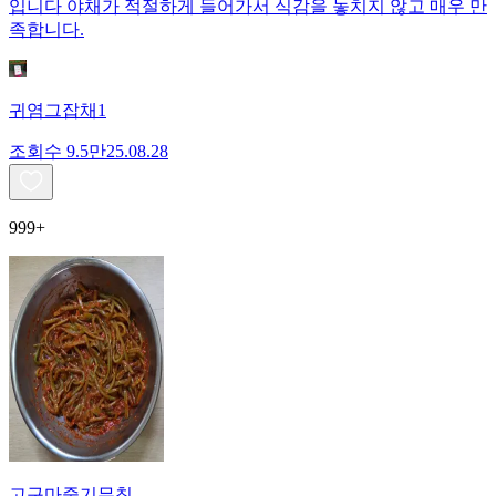
입니다 야채가 적절하게 들어가서 식감을 놓치지 않고 매우 만
족합니다.
귀염그잡채1
조회수
9.5만
25.08.28
999+
고구마줄기무침