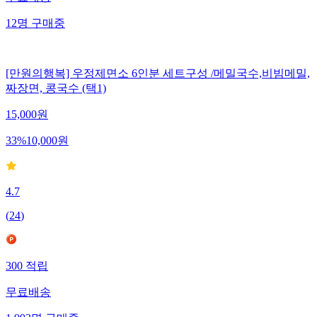
12
명
구매중
[만원의행복] 우정제면소 6인분 세트구성 /메밀국수,비빔메밀,
짜장면, 콩국수 (택1)
15,000
원
33
%
10,000
원
4.7
(
24
)
300
적립
무료배송