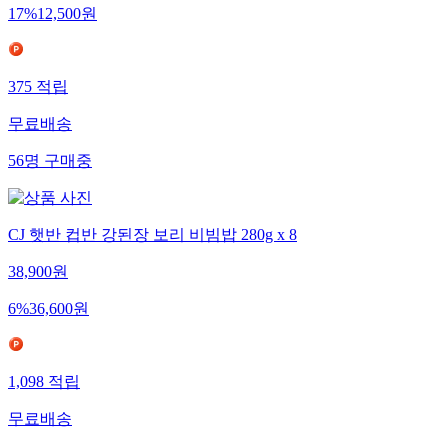
17
%
12,500
원
375
적립
무료배송
56
명
구매중
CJ 햇반 컵반 강된장 보리 비빔밥 280g x 8
38,900
원
6
%
36,600
원
1,098
적립
무료배송