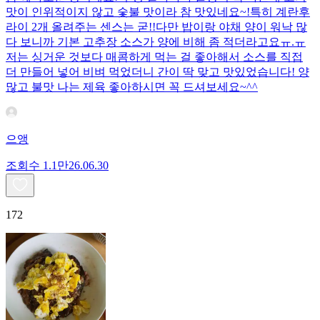
맛이 인위적이지 않고 숯불 맛이라 참 맛있네요~!특히 계란후
라이 2개 올려주는 센스는 굳!! ​다만 밥이랑 야채 양이 워낙 많
다 보니까 기본 고추장 소스가 양에 비해 좀 적더라고요ㅠ.ㅠ
저는 싱거운 것보다 매콤하게 먹는 걸 좋아해서 소스를 직접
더 만들어 넣어 비벼 먹었더니 간이 딱 맞고 맛있었습니다! 양
많고 불맛 나는 제육 좋아하시면 꼭 드셔보세요~^^
으앵
조회수
1.1만
26.06.30
172