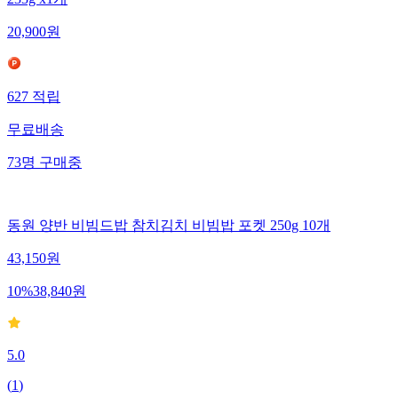
20,900
원
627
적립
무료배송
73
명
구매중
동원 양반 비빔드밥 참치김치 비빔밥 포켓 250g 10개
43,150
원
10
%
38,840
원
5.0
(
1
)