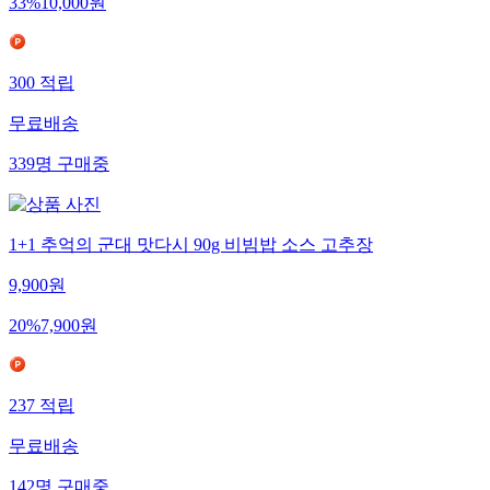
33
%
10,000
원
300
적립
무료배송
339
명
구매중
1+1 추억의 군대 맛다시 90g 비빔밥 소스 고추장
9,900
원
20
%
7,900
원
237
적립
무료배송
142
명
구매중