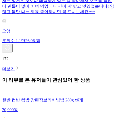
저는 싱거운 것보다 매콤하게 먹는 걸 좋아해서 소스를 직접
더 만들어 넣어 비벼 먹었더니 간이 딱 맞고 맛있었습니다! 양
많고 불맛 나는 제육 좋아하시면 꼭 드셔보세요~^^
으앵
조회수
1.1만
26.06.30
172
더보기
이 리뷰를 본 유저들이 관심있어 한 상품
햇반 컵반 컵밥 강된장보리비빔밥 280g x6개
20,900
원