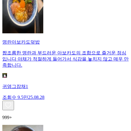
명란아보카도덮밥
짭조름한 명란과 부드러운 아보카도의 조합으로 즐거운 점심
입니다 야채가 적절하게 들어가서 식감을 놓치지 않고 매우 만
족합니다.
귀염그잡채1
조회수
9.5만
25.08.28
999+