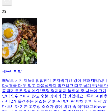
25
제육비빔밥
배달로 시킨 제육비빔밥인데 혼자먹기엔 양이 진짜 대박입니
다;; 결국 다 못 먹고 다음날까지 먹으려고 따로 남겨두었을 만
큼 혜자로운 양이에요! 뚜껑 열자마자 불향이 훅 나는데 고기
맛이 인위적이지 않고 숯불 맛이라 참 맛있네요~!특히 계란후
라이 2개 올려주는 센스는 굳!! ​다만 밥이랑 야채 양이 워낙 많
다 보니까 기본 고추장 소스가 양에 비해 좀 적더라고요ㅠ.ㅠ