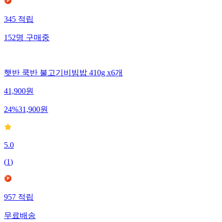
345
적립
152
명
구매중
햇반 쿡반 불고기비빔밥 410g x6개
41,900
원
24
%
31,900
원
5.0
(
1
)
957
적립
무료배송