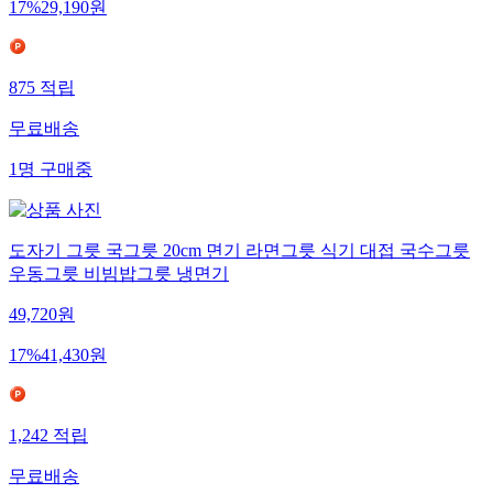
17
%
29,190
원
875
적립
무료배송
1
명
구매중
도자기 그릇 국그릇 20cm 면기 라면그릇 식기 대접 국수그릇
우동그릇 비빔밥그릇 냉면기
49,720
원
17
%
41,430
원
1,242
적립
무료배송