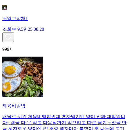
귀염그잡채1
조회수
9.5만
25.08.28
999+
제육비빔밥
배달로 시킨 제육비빔밥인데 혼자먹기엔 양이 진짜 대박입니
다;; 결국 다 못 먹고 다음날까지 먹으려고 따로 남겨두었을 만
큼 혜자로운 양이에요! 뚜껑 열자마자 불향이 훅 나는데 고기