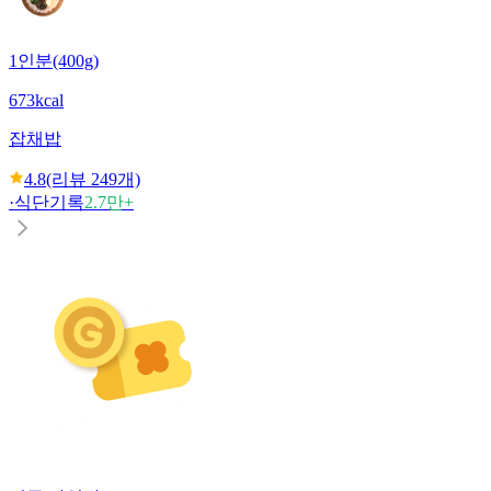
1인분(400g)
673kcal
잡채밥
4.8
(리뷰
249
개)
·
식단기록
2.7만+