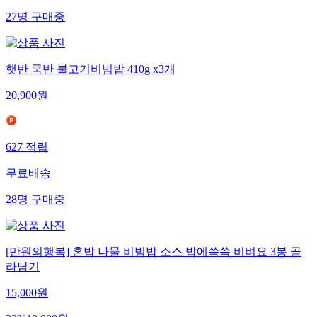
27
명
구매중
햇반 쿡반 불고기비빔밥 410g x3개
20,900
원
627
적립
무료배송
28
명
구매중
[만원의행복] 혼밥 나물 비빔밥 소스 밥에쓱쓱 비벼요 3봉 골
라담기
15,000
원