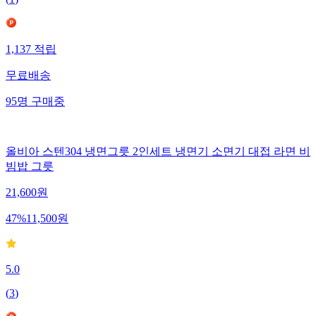
1,137
적립
무료배송
95
명
구매중
올비아 스텐304 냉면그릇 2인세트 냉면기 소면기 대접 라면 비
빔밥 그릇
21,600
원
47
%
11,500
원
5.0
(
3
)