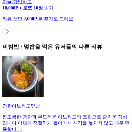
지금 가입하고
10,000P + 로또 10장
받기
리뷰 쓰면
2,000P
를 추가로 드려요
비빔밥 / 덮밥
을 먹은 유저들의 다른 리뷰
명란아보카도덮밥
짭조름한 명란과 부드러운 아보카도의 조합으로 즐거운 점심
입니다 야채가 적절하게 들어가서 식감을 놓치지 않고 매우 만
족합니다.