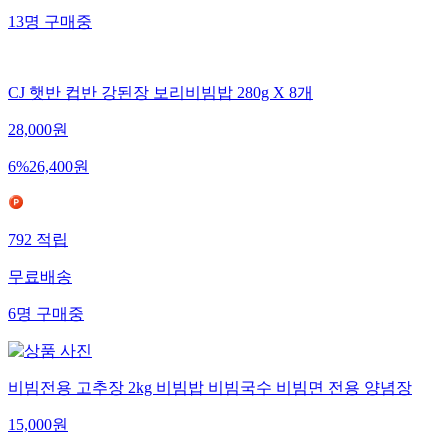
13
명
구매중
CJ 햇반 컵반 강된장 보리비빔밥 280g X 8개
28,000
원
6
%
26,400
원
792
적립
무료배송
6
명
구매중
비빔전용 고추장 2kg 비빔밥 비빔국수 비빔면 전용 양념장
15,000
원