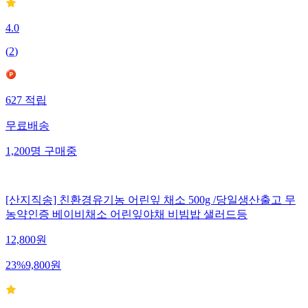
4.0
(
2
)
627
적립
무료배송
1,200
명
구매중
[산지직송] 친환경유기농 어린잎 채소 500g /당일생산출고 무
농약인증 베이비채소 어린잎야채 비빔밥 샐러드등
12,800
원
23
%
9,800
원