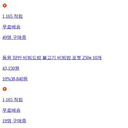
1,165
적립
무료배송
49
명
구매중
동원 양반 비빔드밥 불고기 비빔밥 포켓 250g 10개
43,150
원
10
%
38,840
원
1,165
적립
무료배송
19
명
구매중