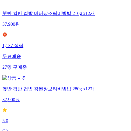
햇반 컵반 컵밥 버터장조림비빔밥 216g x12개
37,900
원
1,137
적립
무료배송
27
명
구매중
햇반 컵반 컵밥 강된장보리비빔밥 280g x12개
37,900
원
5.0
(
1
)