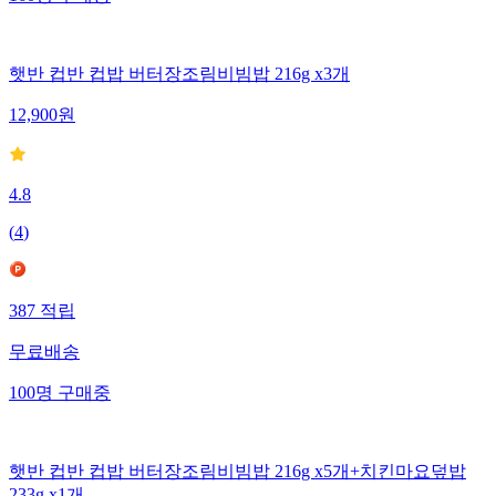
햇반 컵반 컵밥 버터장조림비빔밥 216g x3개
12,900
원
4.8
(
4
)
387
적립
무료배송
100
명
구매중
햇반 컵반 컵밥 버터장조림비빔밥 216g x5개+치킨마요덮밥
233g x1개