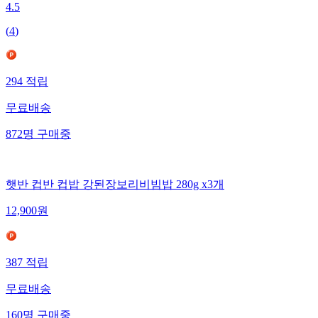
4.5
(
4
)
294
적립
무료배송
872
명
구매중
햇반 컵반 컵밥 강된장보리비빔밥 280g x3개
12,900
원
387
적립
무료배송
160
명
구매중