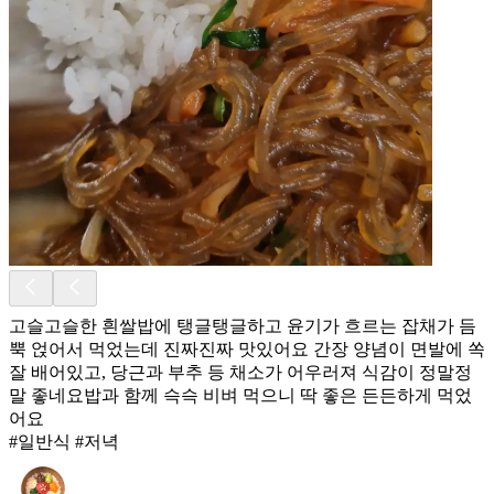
​고슬고슬한 흰쌀밥에 탱글탱글하고 윤기가 흐르는 잡채가 듬
뿍 얹어서 먹었는데 진짜진짜 맛있어요 간장 양념이 면발에 쏙
잘 배어있고, 당근과 부추 등 채소가 어우러져 식감이 정말정
말 좋네요밥과 함께 슥슥 비벼 먹으니 딱 좋은 든든하게 먹었
어요
#일반식 #저녁