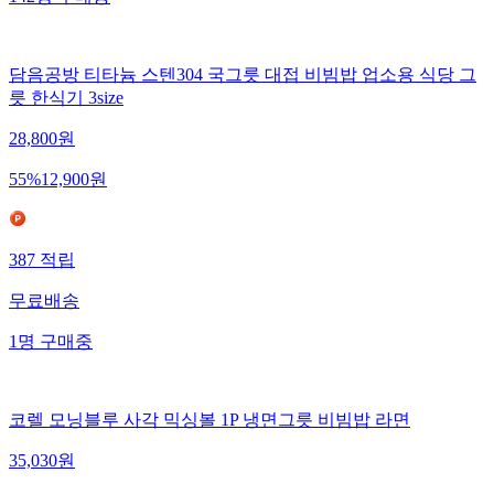
담음공방 티타늄 스텐304 국그릇 대접 비빔밥 업소용 식당 그
릇 한식기 3size
28,800
원
55
%
12,900
원
387
적립
무료배송
1
명
구매중
코렐 모닝블루 사각 믹싱볼 1P 냉면그릇 비빔밥 라면
35,030
원