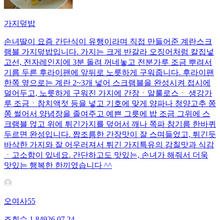
가지덮밥
손녀딸이 요즘 간단식이 유행이라며 직접 만들어준 계란스크
램블 가지덮밥입니다. 가지는 크게 반갈라 오징어처럼 칼집넣
고선, 전자레인지에 3분 돌려 꺼네놓고 전분가루 조금 뿌려서
기름 두른 후라이팬에 앞뒤로 노릇하게 구워줍니다. 후라이팬
한쪽 옆으로는 계란 2~3개 넣어 스크램블을 완성시켜 접시에
덜어두고, 노릇하게 구워진 가지에 간장ㆍ알룰로스ㆍ 생강가
루 조금ㆍ참치액젓 등을 넣고 기호에 맞게 양파나 청양고추 쫑
쫑 썰어서 양념장을 졸여주고 예쁜 그릇에 밥 조금 그위에 스
크램블 얹고 위에 튀긴가지를 덮어서 깨나 쪽파 참기름 한바퀴
두르면 완성입니다. 짭조름한 간장맛이 잘 스며들었고, 튀긴듯
바삭한 가지와 잘 어우러져서 튀긴 가지특유의 감칠맛과 식감
ㆍ고소함이 있네요. 간단하고도 맛있는, 손녀가 해줘서 더욱
맛있는 행복한 한끼였습니다 ^^
오여사55
조회수
1,849
26.07.24