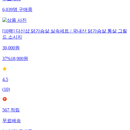
무료배송
6,039
명
구매중
[10팩] 다신샵 닭가슴살 실속세트 / 국내산 닭가슴살 통살 그릴
드 소시지
30,000
원
37
%
18,900
원
4.5
(
10
)
567
적립
무료배송