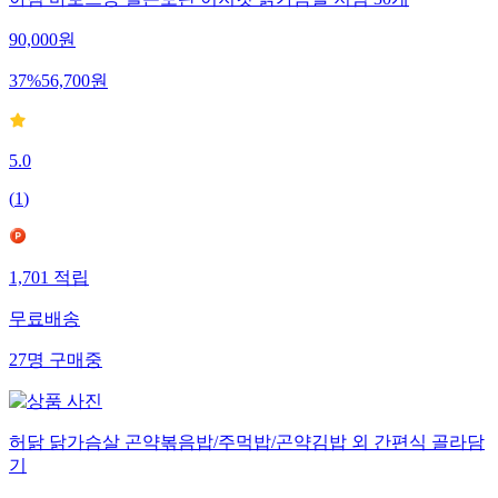
아침 바로드숑 실온보관 이지컷 닭가슴살 저염 30개
90,000
원
37
%
56,700
원
5.0
(
1
)
1,701
적립
무료배송
27
명
구매중
허닭 닭가슴살 곤약볶음밥/주먹밥/곤약김밥 외 간편식 골라담
기