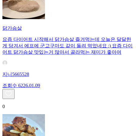
닭가슴살
요즘 다이어트 시작해서 닭가슴살 즐겨먹는데 오늘은 달달한
게 당겨서 에프에 군고구마도 같이 돌려 먹었네요 :) 요즘 다이
어트 닭가슴살 맛있는거 많아서 골라먹는 재미가 좋아여
지니5665528
조회수
62
26.01.09
0