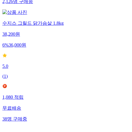
2,126
명
구매중
수지스 그릴드 닭가슴살 1.8kg
38,200
원
6
%
36,000
원
5.0
(
1
)
1,080
적립
무료배송
38
명
구매중