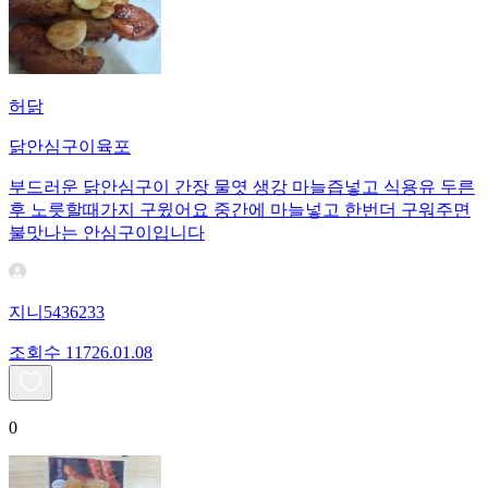
허닭
닭안심구이육포
부드러운 닭안심구이 간장 물엿 생강 마늘즙넣고 식용유 두른
후 노릇할때가지 구윘어요 중간에 마늘넣고 한번더 구워주면
불맛나는 안심구이입니다
지니5436233
조회수
117
26.01.08
0