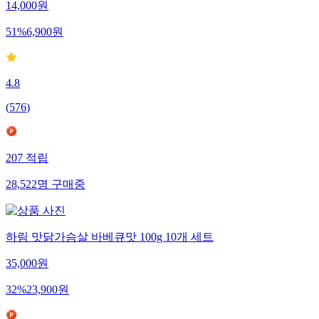
14,000
원
51
%
6,900
원
4.8
(
576
)
207
적립
28,522
명
구매중
하림 맛닭가슴살 바베큐맛 100g 10개 세트
35,000
원
32
%
23,900
원