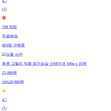
4.7
(
7
)
708
적립
무료배송
403
명
구매중
동원 그릴리 직화 닭가슴살 스테이크 100g x 10개
25,000
원
16
%
20,900
원
4.7
(
7
)