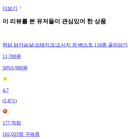
더보기
이 리뷰를 본 유저들이 관심있어 한 상품
허닭 닭가슴살/스테이크/소시지 외 베스트 118종 골라담기
11,700
원
50
%
5,900
원
4.7
(
2,871
)
177
적립
102,025
명
구매중