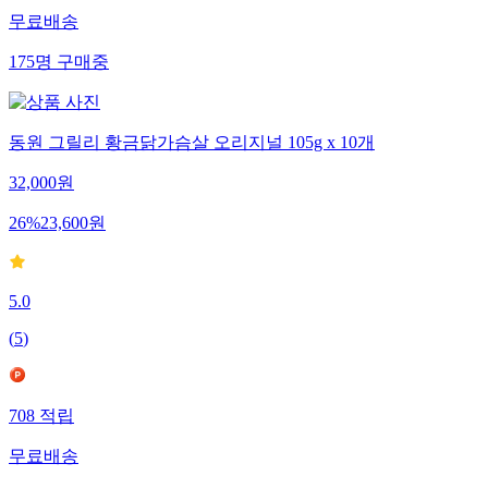
무료배송
175
명
구매중
동원 그릴리 황금닭가슴살 오리지널 105g x 10개
32,000
원
26
%
23,600
원
5.0
(
5
)
708
적립
무료배송