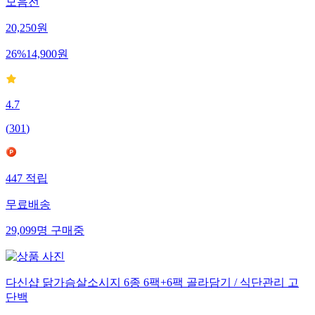
모음전
20,250
원
26
%
14,900
원
4.7
(
301
)
447
적립
무료배송
29,099
명
구매중
다신샵 닭가슴살소시지 6종 6팩+6팩 골라담기 / 식단관리 고
단백