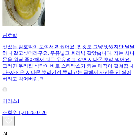
단호박
맛있는 밤호박이 보여서 쪄줬어요. 찐것도 그냥 맛있지만 달달
하니 갈고싶더라구요. 우유넣고 휘리닉 갈았습니다. 저는 시나
몬을 워낙 좋아해서 뭐든 우유넣고 갈면 시나몬 뿌려 먹어요.
그러면 우리집 식탁이 바로 스타빡스가 되는 매직이 펼쳐집니
다~사진은 시나몬 뿌리기전.뿌리고는 급해서 사진을 안 찍어
버리고 먹어버린.ㅋ
이리스1
조회수
1,216
26.07.26
24