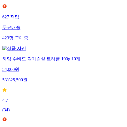
627
적립
무료배송
423
명
구매중
하림 수비드 닭가슴살 트러플 100g 10개
54,000
원
53
%
25,500
원
4.7
(
34
)