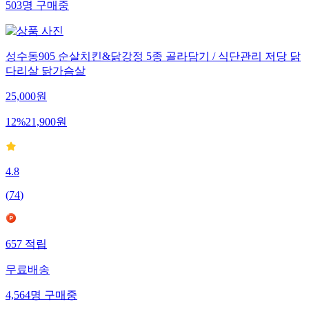
503
명
구매중
성수동905 순살치킨&닭강정 5종 골라담기 / 식단관리 저당 닭
다리살 닭가슴살
25,000
원
12
%
21,900
원
4.8
(
74
)
657
적립
무료배송
4,564
명
구매중