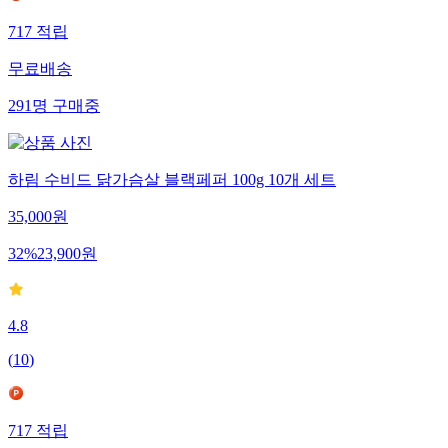
717
적립
무료배송
291
명
구매중
하림 수비드 닭가슴살 블랙페퍼 100g 10개 세트
35,000
원
32
%
23,900
원
4.8
(
10
)
717
적립