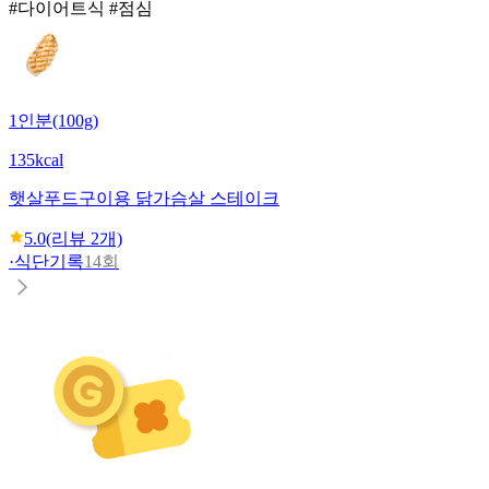
#다이어트식 #점심
1인분(100g)
135kcal
햇살푸드
구이용 닭가슴살 스테이크
5.0
(리뷰
2
개)
·
식단기록
14회