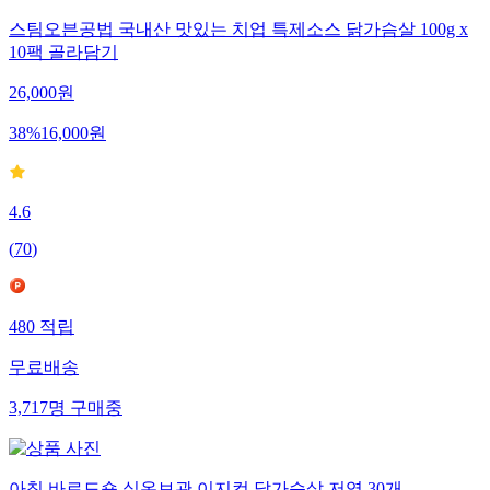
스팀오븐공법 국내산 맛있는 치업 특제소스 닭가슴살 100g x
10팩 골라담기
26,000
원
38
%
16,000
원
4.6
(
70
)
480
적립
무료배송
3,717
명
구매중