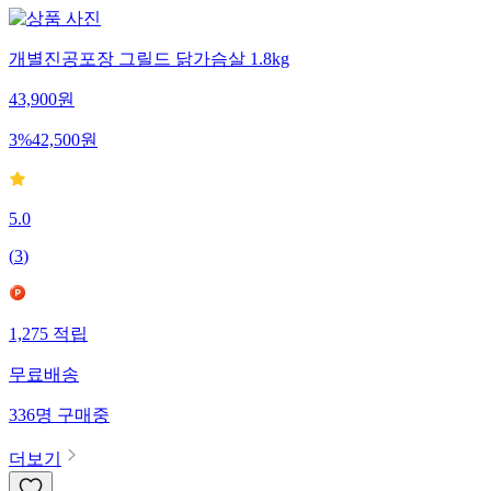
개별진공포장 그릴드 닭가슴살 1.8kg
43,900
원
3
%
42,500
원
5.0
(
3
)
1,275
적립
무료배송
336
명
구매중
더보기