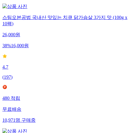
스팀오븐공법 국내산 맛있는 치큐 닭가슴살 3가지 맛 (100g x
10팩)
26,000
원
38
%
16,000
원
4.7
(
197
)
480
적립
무료배송
10,971
명
구매중