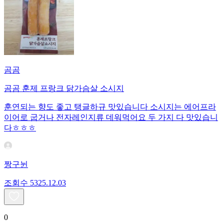
곰곰
곰곰 훈제 프랑크 닭가슴살 소시지
훈연되는 향도 좋고 탱글하규 맛있습니다 소시지는 에어프라
이어로 굽거나 전자레인지류 데워먹어요 두 가지 다 맛있습니
다ㅎㅎㅎ
짱구뉜
조회수
53
25.12.03
0