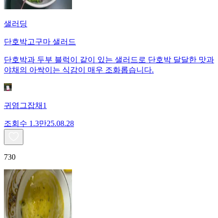
샐러딩
단호박고구마 샐러드
단호박과 두부 블럭이 같이 있는 샐러드로 단호박 달달한 맛과
야채의 아싹이는 식감이 매우 조화롭습니다.
귀염그잡채1
조회수
1.3만
25.08.28
730