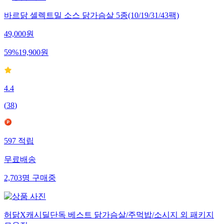
바르닭 셀렉트밀 소스 닭가슴살 5종(10/19/31/43팩)
49,000
원
59
%
19,900
원
4.4
(
38
)
597
적립
무료배송
2,703
명
구매중
허닭X캐시딜단독 베스트 닭가슴살/주먹밥/소시지 외 패키지