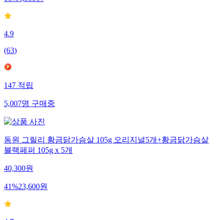
4.9
(
63
)
147
적립
5,007
명
구매중
동원 그릴리 황금닭가슴살 105g 오리지널5개+황금닭가슴살
블랙페퍼 105g x 5개
40,300
원
41
%
23,600
원