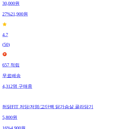
30,000
원
27
%
21,900
원
4.7
(
50
)
657
적립
무료배송
4,312
명
구매중
허닭FIT 저당/저염/고단백 닭가슴살 골라담기
5,800
원
16
%
4,900
원