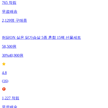
765
적립
무료배송
2,129
명
구매중
허닭ON 실온 닭가슴살 5종 혼합 15팩 선물세트
58,500
원
30
%
40,900
원
4.8
(
16
)
1,227
적립