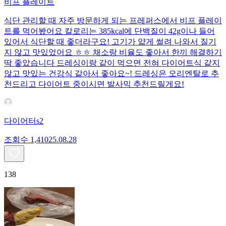
비프 플레이트
식단 관리할 때 자주 방문하게 되는 프레퍼스에서 비프 플레이
트를 먹어봤어요 칼로리는 385kcal에 단백질이 42g이나 들어
있어서 식단할 때 좋더라구요! 고기가 얇게 썰려 나와서 질기
지 않고 맛있었어요 ㅎㅎ 채소랑 비율도 좋아서 한끼 해결하기
딱 좋았습니다 드레싱이랑 같이 먹으면 전혀 다이어트식 같지
않고 맛있는 건강식 같아서 좋아요~! 드레싱은 오리엔탈로 추
천드리고 다이어트 중이시면 발사믹 추천드릴게요!
다이어터s2
조회수
1,410
25.08.28
138