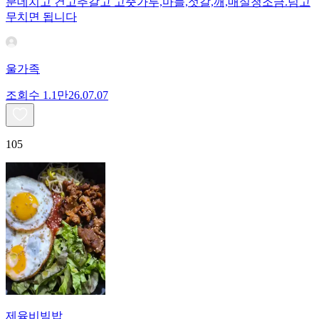
분데치고 건고추갈고 고춧가루,마늘,젓갈,깨,매실청조금.넘고
무치면 됩니다
울가족
조회수
1.1만
26.07.07
105
제육비빔밥