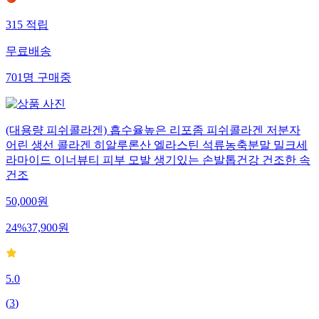
315
적립
무료배송
701
명
구매중
(대용량 피쉬콜라겐) 흡수율높은 리포좀 피쉬콜라겐 저분자
어린 생선 콜라겐 히알루론산 엘라스틴 석류농축분말 밀크세
라마이드 이너뷰티 피부 모발 생기있는 손발톱건강 건조한 속
건조
50,000
원
24
%
37,900
원
5.0
(
3
)