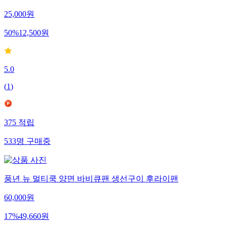
25,000
원
50
%
12,500
원
5.0
(
1
)
375
적립
533
명
구매중
풍년 뉴 멀티쿡 양면 바비큐팬 생선구이 후라이팬
60,000
원
17
%
49,660
원