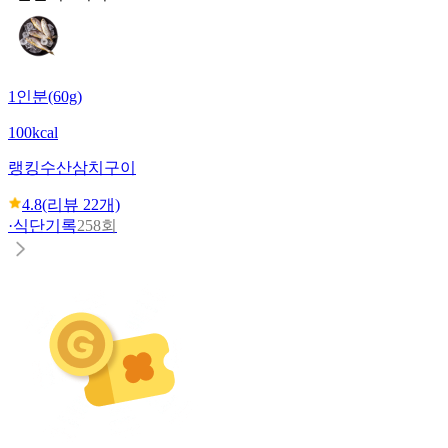
1인분(60g)
100kcal
랭킹수산
삼치구이
4.8
(리뷰
22
개)
·
식단기록
258회