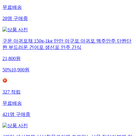
무료배송
28
명
구매중
구운 아귀포채 150g-1kg 만만 아구포 아귀포 맥주안주 단짠단
짠 부드러운 건어포 생선포 안주 간식
21,800
원
50
%
10,900
원
327
적립
무료배송
421
명
구매중