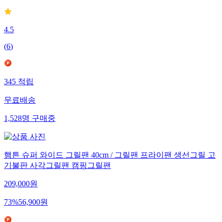
4.5
(
6
)
345
적립
무료배송
1,528
명
구매중
햄튼 슈퍼 와이드 그릴팬 40cm / 그릴팬 프라이팬 생선그릴 고
기불판 사각그릴팬 캠핑그릴팬
209,000
원
73
%
56,900
원