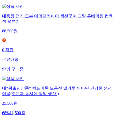
대용량 전기 오븐 에어프라이어 생선구이 그릴 홈베이킹 컨벡
션 오븐기
88,500
원
0
적립
무료배송
97
명
구매중
네*왕출연상품* 범표어묵 모음전 밀가루가 아닌 건강한 생선
어묵(주문과 동시에 당일 생산!)
35,500
원
68
%
11,500
원