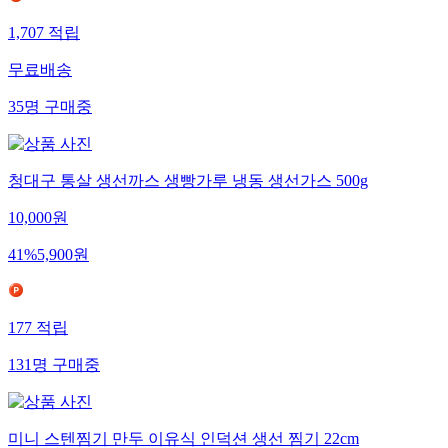
1,707
적립
무료배송
35
명
구매중
청대구 통살 생선까스 생빵가루 냉동 생선가스 500g
10,000
원
41
%
5,900
원
177
적립
131
명
구매중
미니 스텐찜기 만두 이유식 인덕션 생선 찜기 22cm