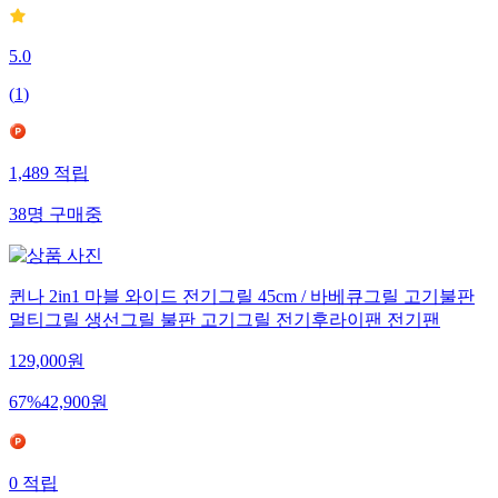
5.0
(
1
)
1,489
적립
38
명
구매중
퀸나 2in1 마블 와이드 전기그릴 45cm / 바베큐그릴 고기불판
멀티그릴 생선그릴 불판 고기그릴 전기후라이팬 전기팬
129,000
원
67
%
42,900
원
0
적립