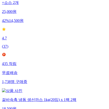
+소스 2개
25,000
원
42
%
14,500
원
4.7
(
37
)
435
적립
무료배송
1,738
명
구매중
겉바속촉 냉동 생선까스 1kg(20입) x 1팩 2팩