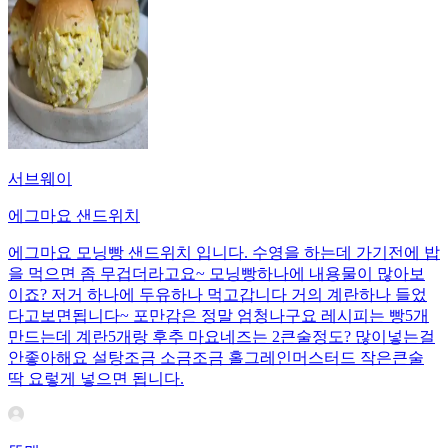
서브웨이
에그마요 샌드위치
에그마요 모닝빵 샌드위치 입니다. 수영을 하는데 가기전에 밥
을 먹으면 좀 무겁더라고요~ 모닝빵하나에 내용물이 많아보
이죠? 저거 하나에 두유하나 먹고갑니다 거의 계란하나 들었
다고보면됩니다~ 포만감은 정말 엄청나구요 레시피는 빵5개
만드는데 계란5개랑 후추 마요네즈는 2큰술정도? 많이넣는걸
안좋아해요 설탕조금 소금조금 홀그레인머스터드 작은큰술
딱 요렇게 넣으면 됩니다.