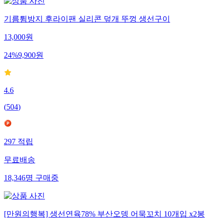
기름튐방지 후라이팬 실리콘 덮개 뚜껑 생선구이
13,000
원
24
%
9,900
원
4.6
(
504
)
297
적립
무료배송
18,346
명
구매중
[만원의행복] 생선연육78% 부산오뎅 어묵꼬치 10개입 x2봉