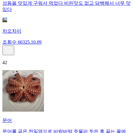
성돔을 맛있게 구워서 먹었다 비린맛도 없고 담백해서 너무 맛
있다
차오차이
조회수
663
25.10.09
42
문어
문어를 굵은 천일염으로 바락바락 주물러 씻은 후 끓는 물에