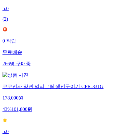
5.0
(
2
)
0
적립
무료배송
266
명
구매중
쿠쿠전자 양면 멀티그릴 생선구이기 CFR-331G
178,000
원
43
%
101,800
원
5.0