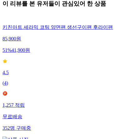
이 리뷰를 본 유저들이 관심있어 한 상품
키친아트 세라믹 코팅 양면팬 생선구이팬 후라이팬
85,900
원
51
%
41,900
원
4.5
(
4
)
1,257
적립
무료배송
352
명
구매중