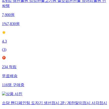
4개입 생선볼펜 싱싱한물고기펜 쓸모없는선물 정어리볼펜 인
싸템
7,900
원
1
%
7,830
원
4.3
(
3
)
234
적립
무료배송
116
명
구매중
소담 핸디페인팅 도자기 생선접시 2P / 계란말이접시 사각접시