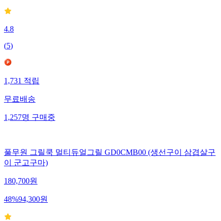
4.8
(
5
)
1,731
적립
무료배송
1,257
명
구매중
풀무원 그릴쿡 멀티듀얼그릴 GD0CMB00 (생선구이 삼겹살구
이 군고구마)
180,700
원
48
%
94,300
원