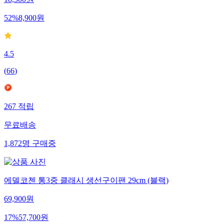
18,500
원
52
%
8,900
원
4.5
(
66
)
267
적립
무료배송
1,872
명
구매중
에델코첸 통3중 클래시 생선구이팬 29cm (블랙)
69,900
원
17
%
57,700
원