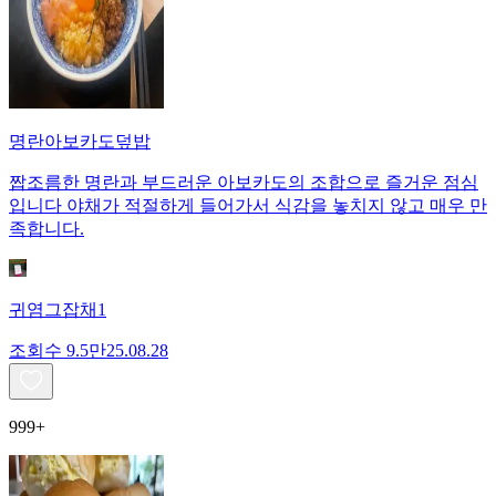
명란아보카도덮밥
짭조름한 명란과 부드러운 아보카도의 조합으로 즐거운 점심
입니다 야채가 적절하게 들어가서 식감을 놓치지 않고 매우 만
족합니다.
귀염그잡채1
조회수
9.5만
25.08.28
999+