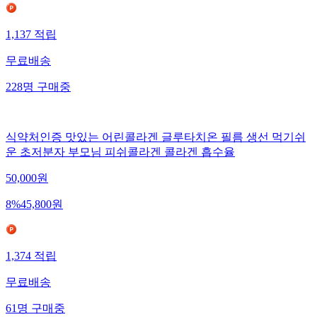
1,137
적립
무료배송
228
명
구매중
식약처인증 맛있는 어린콜라겐 글루타치온 필름 생선 먹기쉬
운 초저분자 부모님 피쉬콜라겐 콜라겐 흡수율
50,000
원
8
%
45,800
원
1,374
적립
무료배송
61
명
구매중