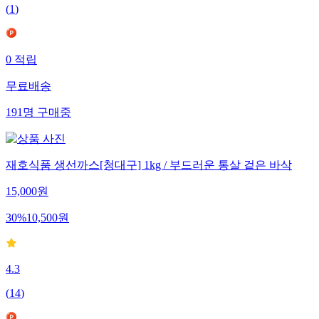
(
1
)
0
적립
무료배송
191
명
구매중
재호식품 생선까스[청대구] 1kg / 부드러운 통살 겉은 바삭
15,000
원
30
%
10,500
원
4.3
(
14
)