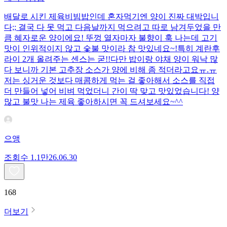
배달로 시킨 제육비빔밥인데 혼자먹기엔 양이 진짜 대박입니
다;; 결국 다 못 먹고 다음날까지 먹으려고 따로 남겨두었을 만
큼 혜자로운 양이에요! 뚜껑 열자마자 불향이 훅 나는데 고기
맛이 인위적이지 않고 숯불 맛이라 참 맛있네요~!특히 계란후
라이 2개 올려주는 센스는 굳!! ​다만 밥이랑 야채 양이 워낙 많
다 보니까 기본 고추장 소스가 양에 비해 좀 적더라고요ㅠ.ㅠ
저는 싱거운 것보다 매콤하게 먹는 걸 좋아해서 소스를 직접
더 만들어 넣어 비벼 먹었더니 간이 딱 맞고 맛있었습니다! 양
많고 불맛 나는 제육 좋아하시면 꼭 드셔보세요~^^
으앵
조회수
1.1만
26.06.30
168
더보기