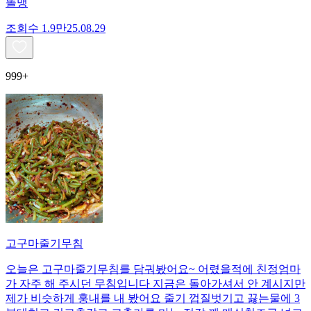
똘맹
조회수
1.9만
25.08.29
999+
고구마줄기무침
오늘은 고구마줄기무침를 담궈봤어요~ 어렸을적에 친정엄마
가 자주 해 주시던 무침입니다 지금은 돌아가셔서 안 계시지만
제가 비슷하게 훙내를 내 봤어요 줄기 껍질벗기고 끓는물에 3