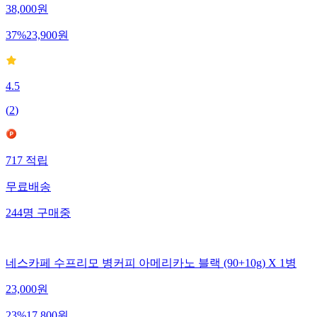
38,000
원
37
%
23,900
원
4.5
(
2
)
717
적립
무료배송
244
명
구매중
네스카페 수프리모 병커피 아메리카노 블랙 (90+10g) X 1병
23,000
원