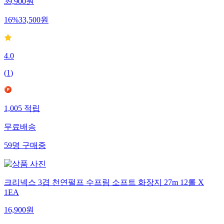
39,900
원
16
%
33,500
원
4.0
(
1
)
1,005
적립
무료배송
59
명
구매중
크리넥스 3겹 천연펄프 수프림 소프트 화장지 27m 12롤 X
1EA
16,900
원