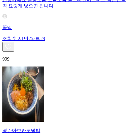
딱 요렇게 넣으면 됩니다.
똘맹
조회수
2.1만
25.08.29
999+
명란아보카도덮밥