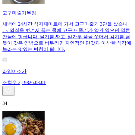
고구마줄기무침
새벽에 24시간 식자재마트에 가서 고구마줄기 3단을 샀습니
다. 껍질을 벗겨서 끓는 물에 고구마 줄기가 약간 익으면 얼른
찬물에 헹굽니다. 물기를 짜고, 밀가루 풀을 쑤어서 김치를 담
듯이 갖은 양념으로 버무리면 자연적인 단맛과 아삭한 식감에
놀라는 맛있는 반찬이 됩니다.
라임미소가
조회수
2,198
26.08.01
34