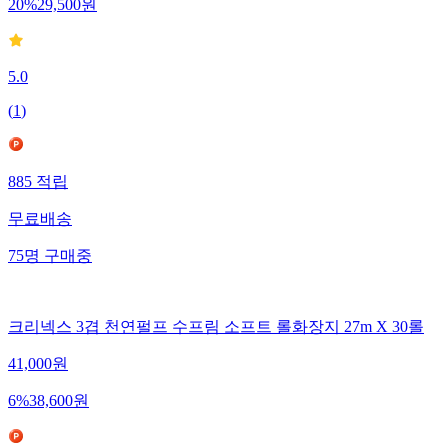
20
%
29,500
원
5.0
(
1
)
885
적립
무료배송
75
명
구매중
크리넥스 3겹 천연펄프 수프림 소프트 롤화장지 27m X 30롤
41,000
원
6
%
38,600
원