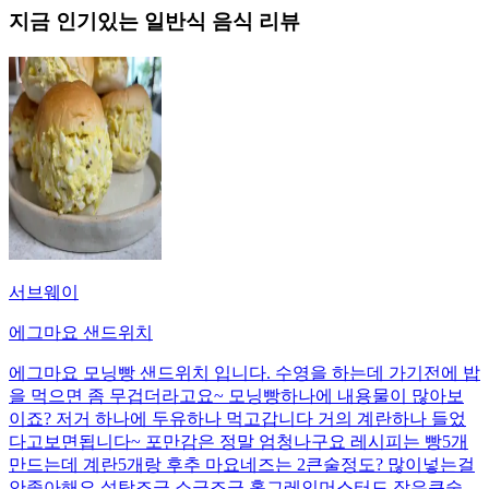
지금 인기있는
일반식
음식 리뷰
서브웨이
에그마요 샌드위치
에그마요 모닝빵 샌드위치 입니다. 수영을 하는데 가기전에 밥
을 먹으면 좀 무겁더라고요~ 모닝빵하나에 내용물이 많아보
이죠? 저거 하나에 두유하나 먹고갑니다 거의 계란하나 들었
다고보면됩니다~ 포만감은 정말 엄청나구요 레시피는 빵5개
만드는데 계란5개랑 후추 마요네즈는 2큰술정도? 많이넣는걸
안좋아해요 설탕조금 소금조금 홀그레인머스터드 작은큰술