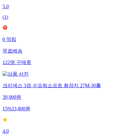
5.0
(
1
)
0
적립
무료배송
122
명
구매중
크리넥스 3겹 수프림소프트 화장지 27M-30롤
39,900
원
15
%
33,800
원
4.0