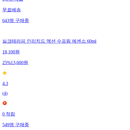
무료배송
643
명
구매중
실크테라피 인리치드 액션 수프림 에센스 60ml
18,100
원
25
%
13,600
원
4.3
(
4
)
0
적립
549
명
구매중