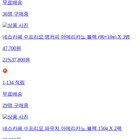
무료배송
36
명
구매중
네스카페 수프리모 병커피 아메리카노 블랙 (90+10g) X 3병
47,700
원
21
%
37,800
원
1,134
적립
무료배송
29
명
구매중
네스카페 수프리모 파우치 아메리카노 블랙 150g X 2팩