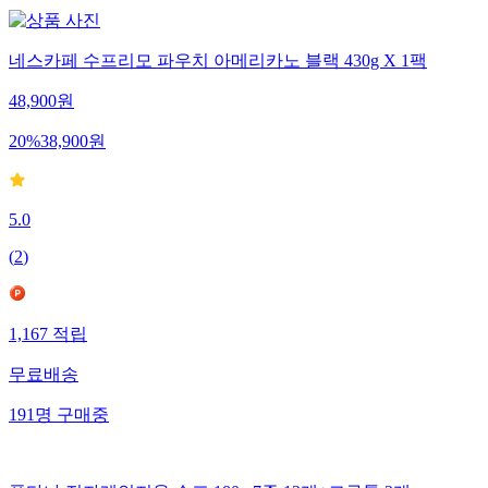
네스카페 수프리모 파우치 아메리카노 블랙 430g X 1팩
48,900
원
20
%
38,900
원
5.0
(
2
)
1,167
적립
무료배송
191
명
구매중