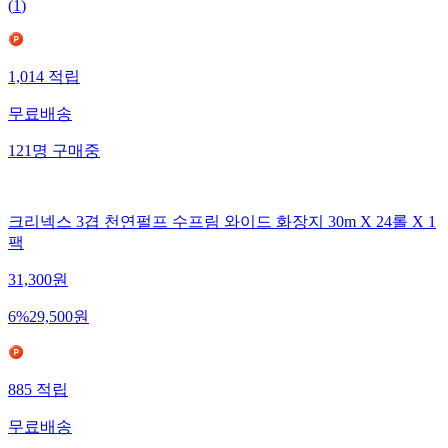
(
1
)
1,014
적립
무료배송
121
명
구매중
크리넥스 3겹 천연펄프 수프림 와이드 화장지 30m X 24롤 X 1
팩
31,300
원
6
%
29,500
원
885
적립
무료배송