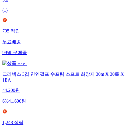
5.0
(
1
)
795
적립
무료배송
99
명
구매중
크리넥스 3겹 천연펄프 수프림 소프트 화장지 30m X 30롤 X
1EA
44,200
원
6
%
41,600
원
1,248
적립