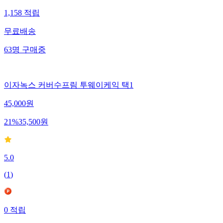
1,158
적립
무료배송
63
명
구매중
이자녹스 커버수프림 투웨이케익 택1
45,000
원
21
%
35,500
원
5.0
(
1
)
0
적립