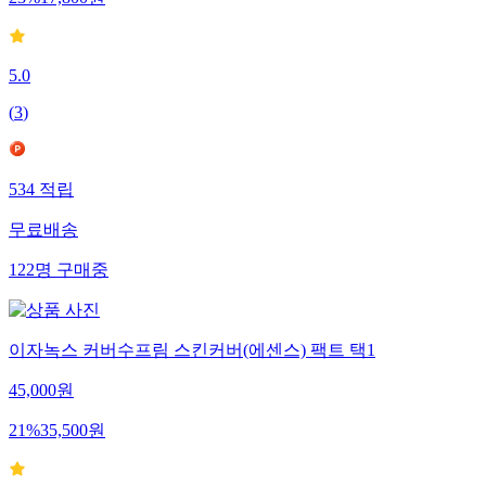
23
%
17,800
원
5.0
(
3
)
534
적립
무료배송
122
명
구매중
이자녹스 커버수프림 스킨커버(에센스) 팩트 택1
45,000
원
21
%
35,500
원