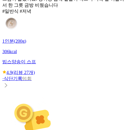
서 한 그릇 금방 비웠습니다
#일반식 #저녁
1인분(200g)
306kcal
빕스
양송이 스프
4.9
(리뷰
27
개)
·
식단기록
91회