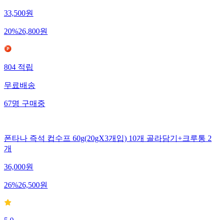
33,500
원
20
%
26,800
원
804
적립
무료배송
67
명
구매중
폰타나 즉석 컵수프 60g(20gX3개입) 10개 골라담기+크루통 2
개
36,000
원
26
%
26,500
원