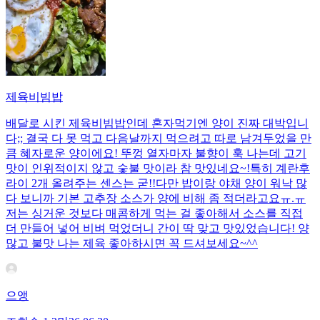
제육비빔밥
배달로 시킨 제육비빔밥인데 혼자먹기엔 양이 진짜 대박입니
다;; 결국 다 못 먹고 다음날까지 먹으려고 따로 남겨두었을 만
큼 혜자로운 양이에요! 뚜껑 열자마자 불향이 훅 나는데 고기
맛이 인위적이지 않고 숯불 맛이라 참 맛있네요~!특히 계란후
라이 2개 올려주는 센스는 굳!! ​다만 밥이랑 야채 양이 워낙 많
다 보니까 기본 고추장 소스가 양에 비해 좀 적더라고요ㅠ.ㅠ
저는 싱거운 것보다 매콤하게 먹는 걸 좋아해서 소스를 직접
더 만들어 넣어 비벼 먹었더니 간이 딱 맞고 맛있었습니다! 양
많고 불맛 나는 제육 좋아하시면 꼭 드셔보세요~^^
으앵