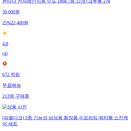
폰타나 전자레인지용 수프 180g 7종 12개+크루통 2개
30,000
원
25
%
22,400
원
4.8
(
4
)
672
적립
무료배송
213
명
구매중
[피엘디크] 2중 기능성 남성용 화장품 수프라임 워터붐 스킨케
어 세트