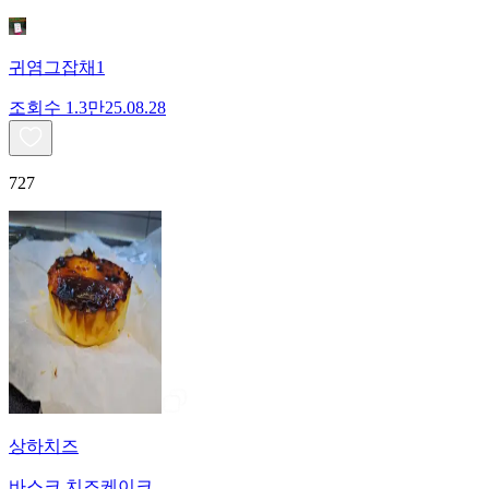
귀염그잡채1
조회수
1.3만
25.08.28
727
상하치즈
바스크 치즈케이크