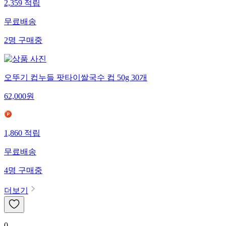
2,359
적립
무료배송
2
명
구매중
오뚜기 컵누들 팟타이쌀국수 컵 50g 30개
62,000
원
1,860
적립
무료배송
4
명
구매중
더보기
0