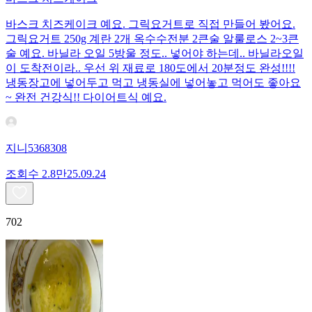
바스크 치즈케이크 예요. 그릭요거트로 직접 만들어 봤어요.
그릭요거트 250g 계란 2개 옥수수전분 2큰술 알룰로스 2~3큰
술 예요. 바닐라 오일 5방울 정도.. 넣어야 하는데.. 바닐라오일
이 도착전이라.. 우선 위 재료로 180도에서 20분정도 완성!!!!
냉동장고에 넣어두고 먹고 냉동실에 넣어놓고 먹어도 좋아요
~ 완전 건강식!! 다이어트식 예요.
지니5368308
조회수
2.8만
25.09.24
702