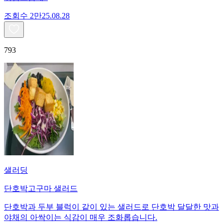
조회수
2만
25.08.28
793
샐러딩
단호박고구마 샐러드
단호박과 두부 블럭이 같이 있는 샐러드로 단호박 달달한 맛과
야채의 아싹이는 식감이 매우 조화롭습니다.