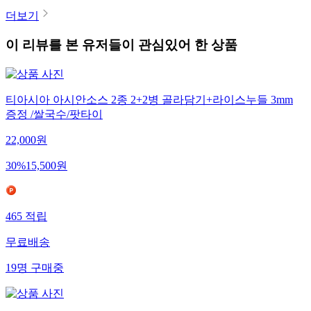
더보기
이 리뷰를 본 유저들이 관심있어 한 상품
티아시아 아시안소스 2종 2+2병 골라담기+라이스누들 3mm
증정 /쌀국수/팟타이
22,000
원
30
%
15,500
원
465
적립
무료배송
19
명
구매중