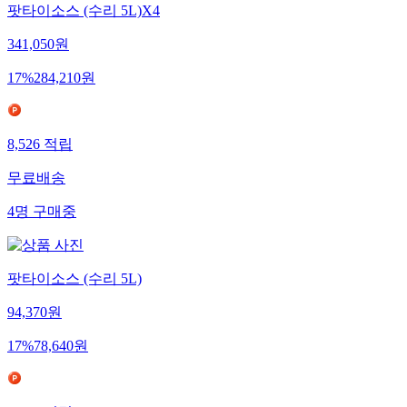
팟타이소스 (수리 5L)X4
341,050
원
17
%
284,210
원
8,526
적립
무료배송
4
명
구매중
팟타이소스 (수리 5L)
94,370
원
17
%
78,640
원