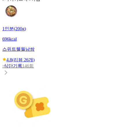
1인분(200g)
696kcal
스위트웰
월남쌈
4.8
(리뷰
26
개)
·
식단기록
146회