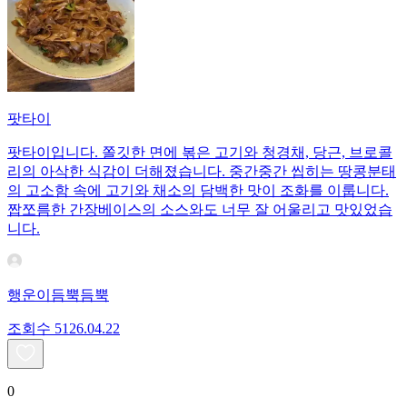
팟타이
팟타이입니다. 쫄깃한 면에 볶은 고기와 청경채, 당근, 브로콜
리의 아삭한 식감이 더해졌습니다. 중간중간 씹히는 땅콩분태
의 고소함 속에 고기와 채소의 담백한 맛이 조화를 이룹니다.
짭쪼름한 간장베이스의 소스와도 너무 잘 어울리고 맛있었습
니다.
행운이듬뿍듬뿍
조회수
51
26.04.22
0