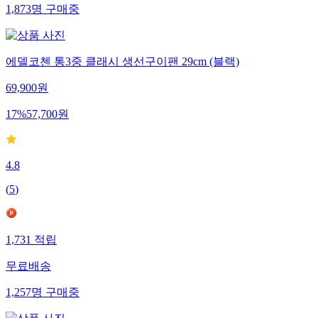
1,873
명
구매중
에델코첸 통3중 클래시 생선구이팬 29cm (블랙)
69,900
원
17
%
57,700
원
4.8
(
5
)
1,731
적립
무료배송
1,257
명
구매중