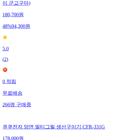
이 군고구마)
180,700
원
48
%
94,300
원
5.0
(
2
)
0
적립
무료배송
266
명
구매중
쿠쿠전자 양면 멀티그릴 생선구이기 CFR-331G
178,000
원