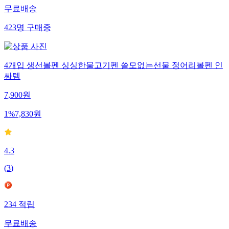
무료배송
423
명
구매중
4개입 생선볼펜 싱싱한물고기펜 쓸모없는선물 정어리볼펜 인
싸템
7,900
원
1
%
7,830
원
4.3
(
3
)
234
적립
무료배송