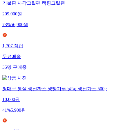
기불판 사각그릴팬 캠핑그릴팬
209,000
원
73
%
56,900
원
1,707
적립
무료배송
35
명
구매중
청대구 통살 생선까스 생빵가루 냉동 생선가스 500g
10,000
원
41
%
5,900
원