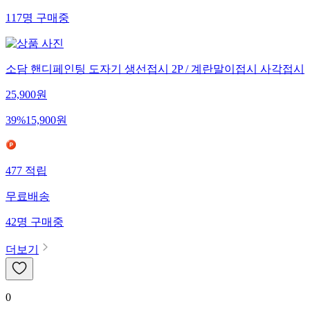
117
명
구매중
소담 핸디페인팅 도자기 생선접시 2P / 계란말이접시 사각접시
25,900
원
39
%
15,900
원
477
적립
무료배송
42
명
구매중
더보기
0