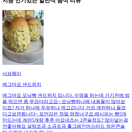
지금 인기있는
일반식
음식 리뷰
서브웨이
에그마요 샌드위치
에그마요 모닝빵 샌드위치 입니다. 수영을 하는데 가기전에 밥
을 먹으면 좀 무겁더라고요~ 모닝빵하나에 내용물이 많아보
이죠? 저거 하나에 두유하나 먹고갑니다 거의 계란하나 들었
다고보면됩니다~ 포만감은 정말 엄청나구요 레시피는 빵5개
만드는데 계란5개랑 후추 마요네즈는 2큰술정도? 많이넣는걸
안좋아해요 설탕조금 소금조금 홀그레인머스터드 작은큰술