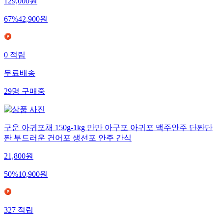
129,000
원
67
%
42,900
원
0
적립
무료배송
29
명
구매중
구운 아귀포채 150g-1kg 만만 아구포 아귀포 맥주안주 단짠단
짠 부드러운 건어포 생선포 안주 간식
21,800
원
50
%
10,900
원
327
적립