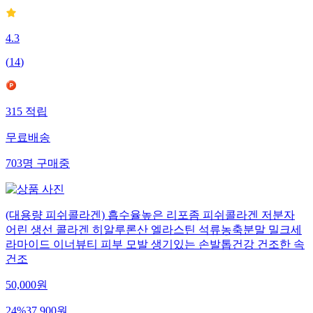
4.3
(
14
)
315
적립
무료배송
703
명
구매중
(대용량 피쉬콜라겐) 흡수율높은 리포좀 피쉬콜라겐 저분자
어린 생선 콜라겐 히알루론산 엘라스틴 석류농축분말 밀크세
라마이드 이너뷰티 피부 모발 생기있는 손발톱건강 건조한 속
건조
50,000
원
24
%
37,900
원