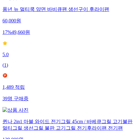
풍년 뉴 멀티쿡 양면 바비큐팬 생선구이 후라이팬
60,000
원
17
%
49,660
원
5.0
(
1
)
1,489
적립
39
명
구매중
퀸나 2in1 마블 와이드 전기그릴 45cm / 바베큐그릴 고기불판
멀티그릴 생선그릴 불판 고기그릴 전기후라이팬 전기팬