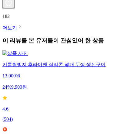
182
더보기
이 리뷰를 본 유저들이 관심있어 한 상품
기름튐방지 후라이팬 실리콘 덮개 뚜껑 생선구이
13,000
원
24
%
9,900
원
4.6
(
504
)