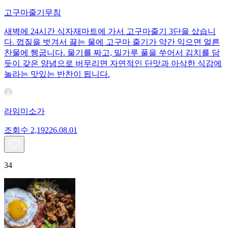
고구마줄기무침
새벽에 24시간 식자재마트에 가서 고구마줄기 3단을 샀습니
다. 껍질을 벗겨서 끓는 물에 고구마 줄기가 약간 익으면 얼른
찬물에 헹굽니다. 물기를 짜고, 밀가루 풀을 쑤어서 김치를 담
듯이 갖은 양념으로 버무리면 자연적인 단맛과 아삭한 식감에
놀라는 맛있는 반찬이 됩니다.
라임미소가
조회수
2,192
26.08.01
34