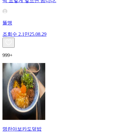
딱 요렇게 넣으면 됩니다.
똘맹
조회수
2.1만
25.08.29
999+
명란아보카도덮밥