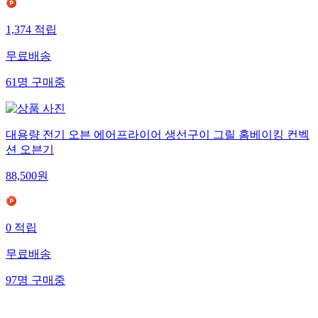
1,374
적립
무료배송
61
명
구매중
대용량 전기 오븐 에어프라이어 생선구이 그릴 홈베이킹 컨벡
션 오븐기
88,500
원
0
적립
무료배송
97
명
구매중