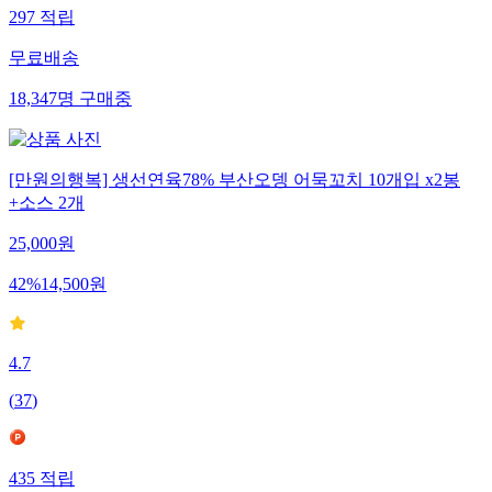
297
적립
무료배송
18,347
명
구매중
[만원의행복] 생선연육78% 부산오뎅 어묵꼬치 10개입 x2봉
+소스 2개
25,000
원
42
%
14,500
원
4.7
(
37
)
435
적립