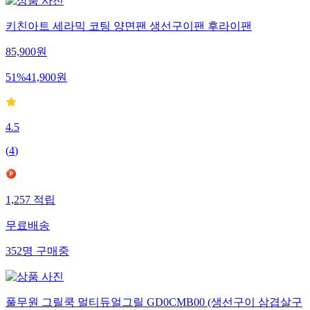
키친아트 세라믹 코팅 양면팬 생선구이팬 후라이팬
85,900
원
51
%
41,900
원
4.5
(
4
)
1,257
적립
무료배송
352
명
구매중
풀무원 그릴쿡 멀티듀얼그릴 GD0CMB00 (생선구이 삼겹살구