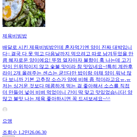
제육비빔밥
배달로 시킨 제육비빔밥인데 혼자먹기엔 양이 진짜 대박입니
다;; 결국 다 못 먹고 다음날까지 먹으려고 따로 남겨두었을 만
큼 혜자로운 양이에요! 뚜껑 열자마자 불향이 훅 나는데 고기
맛이 인위적이지 않고 숯불 맛이라 참 맛있네요~!특히 계란후
라이 2개 올려주는 센스는 굳!! ​다만 밥이랑 야채 양이 워낙 많
다 보니까 기본 고추장 소스가 양에 비해 좀 적더라고요ㅠ.ㅠ
저는 싱거운 것보다 매콤하게 먹는 걸 좋아해서 소스를 직접
더 만들어 넣어 비벼 먹었더니 간이 딱 맞고 맛있었습니다! 양
많고 불맛 나는 제육 좋아하시면 꼭 드셔보세요~^^
으앵
조회수
1.2만
26.06.30