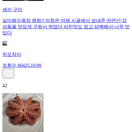
생선 구이
실미해수욕장 캠핑!! 아침은 어제 시골에서 보내준 자연산 감
성돔을 맛있게 구워서 먹었다 비린맛도 없고 담백해서 너무 맛
있다
차오차이
조회수
664
25.10.09
42