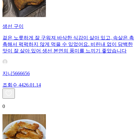
생선 구이
겉은 노릇하게 잘 구워져 바삭한 식감이 살아 있고, 속살은 촉
촉해서 퍽퍽하지 않게 먹을 수 있었어요. 비린내 없이 담백한
맛이 잘 살아 있어 생선 본연의 풍미를 느끼기 좋았습니다
지니5666656
조회수
44
26.01.14
0