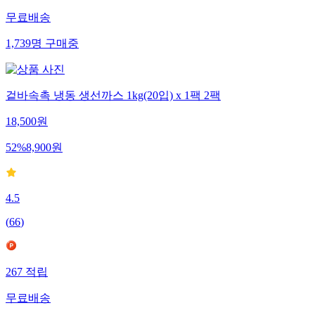
무료배송
1,739
명
구매중
겉바속촉 냉동 생선까스 1kg(20입) x 1팩 2팩
18,500
원
52
%
8,900
원
4.5
(
66
)
267
적립
무료배송