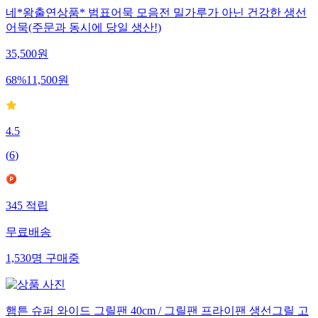
네*왕출연상품* 범표어묵 모음전 밀가루가 아닌 건강한 생선
어묵(주문과 동시에 당일 생산!)
35,500
원
68
%
11,500
원
4.5
(
6
)
345
적립
무료배송
1,530
명
구매중
햄튼 슈퍼 와이드 그릴팬 40cm / 그릴팬 프라이팬 생선그릴 고