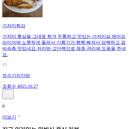
가자미튀김
가자미 통살을 그대로 튀겨 두툼하고 맛있는 가자미살 에어프
라이어에 노릇하게 돌려서 기름기가 쫙쫙 빠져서 담백하고 겉
바속촉 맛있네요.저지방·고단백으로 체중 관리에 도움을 주네
요.
정수기지안맘
조회수
49
25.10.27
0
더보기