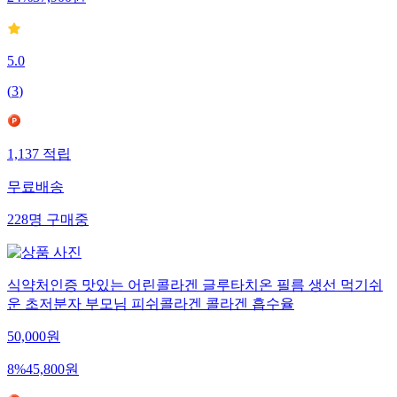
5.0
(
3
)
1,137
적립
무료배송
228
명
구매중
식약처인증 맛있는 어린콜라겐 글루타치온 필름 생선 먹기쉬
운 초저분자 부모님 피쉬콜라겐 콜라겐 흡수율
50,000
원
8
%
45,800
원