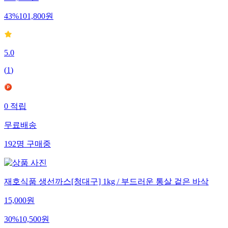
43
%
101,800
원
5.0
(
1
)
0
적립
무료배송
192
명
구매중
재호식품 생선까스[청대구] 1kg / 부드러운 통살 겉은 바삭
15,000
원
30
%
10,500
원