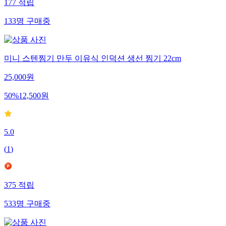
177
적립
133
명
구매중
미니 스텐찜기 만두 이유식 인덕션 생선 찜기 22cm
25,000
원
50
%
12,500
원
5.0
(
1
)
375
적립
533
명
구매중