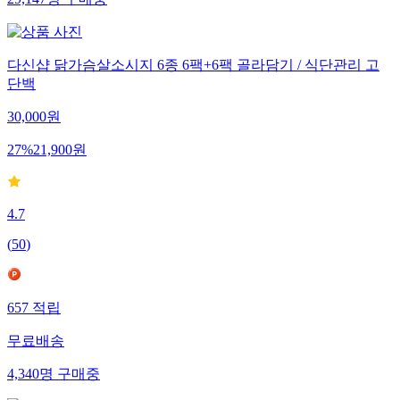
29,147
명
구매중
다신샵 닭가슴살소시지 6종 6팩+6팩 골라담기 / 식단관리 고
단백
30,000
원
27
%
21,900
원
4.7
(
50
)
657
적립
무료배송
4,340
명
구매중