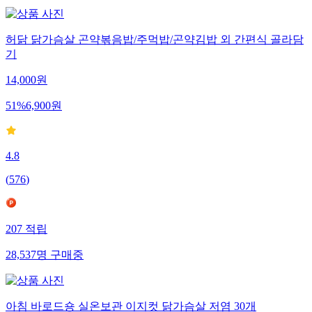
허닭 닭가슴살 곤약볶음밥/주먹밥/곤약김밥 외 간편식 골라담
기
14,000
원
51
%
6,900
원
4.8
(
576
)
207
적립
28,537
명
구매중