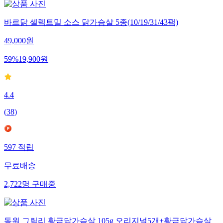
바르닭 셀렉트밀 소스 닭가슴살 5종(10/19/31/43팩)
49,000
원
59
%
19,900
원
4.4
(
38
)
597
적립
무료배송
2,722
명
구매중