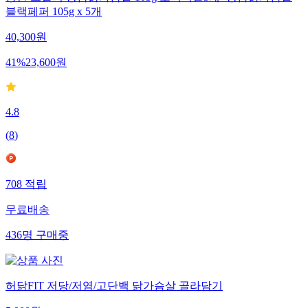
동원 그릴리 황금닭가슴살 105g 오리지널5개+황금닭가슴살
블랙페퍼 105g x 5개
40,300
원
41
%
23,600
원
4.8
(
8
)
708
적립
무료배송
436
명
구매중
허닭FIT 저당/저염/고단백 닭가슴살 골라담기