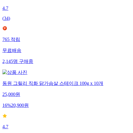
4.7
(
34
)
765
적립
무료배송
2,145
명
구매중
동원 그릴리 직화 닭가슴살 스테이크 100g x 10개
25,000
원
16
%
20,900
원
4.7