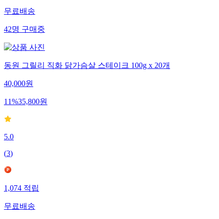
무료배송
42
명
구매중
동원 그릴리 직화 닭가슴살 스테이크 100g x 20개
40,000
원
11
%
35,800
원
5.0
(
3
)
1,074
적립
무료배송