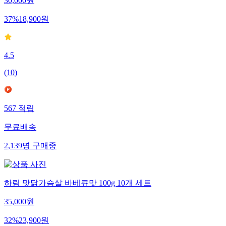
30,000
원
37
%
18,900
원
4.5
(
10
)
567
적립
무료배송
2,139
명
구매중
하림 맛닭가슴살 바베큐맛 100g 10개 세트
35,000
원
32
%
23,900
원