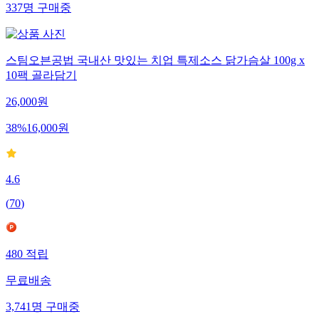
337
명
구매중
스팀오븐공법 국내산 맛있는 치업 특제소스 닭가슴살 100g x
10팩 골라담기
26,000
원
38
%
16,000
원
4.6
(
70
)
480
적립
무료배송
3,741
명
구매중