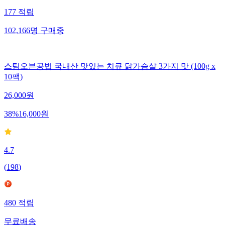
177
적립
102,166
명
구매중
스팀오븐공법 국내산 맛있는 치큐 닭가슴살 3가지 맛 (100g x
10팩)
26,000
원
38
%
16,000
원
4.7
(
198
)
480
적립
무료배송