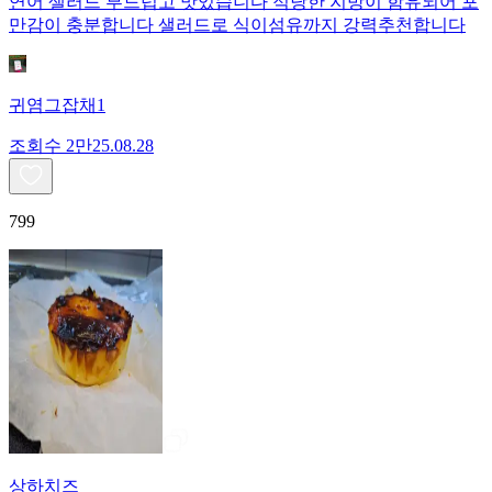
연어 샐러드 부드럽고 맛있습니다 적당한 지방이 함유되어 포
만감이 충분합니다 샐러드로 식이섬유까지 강력추천합니다
귀염그잡채1
조회수
2만
25.08.28
799
상하치즈