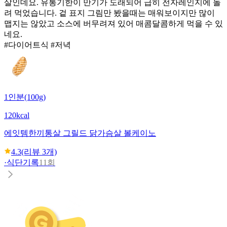
살인데요. 유통기한이 만기가 도래되어 급히 전자레인지에 돌
려 먹었습니다. 겉 표지 그림만 봤을때는 매워보이지만 많이
맵지는 않았고 소스에 버무려져 있어 매콤달콤하게 먹을 수 있
네요.
#다이어트식 #저녁
1인분(100g)
120kcal
에잇템
한끼통살 그릴드 닭가슴살 볼케이노
4.3
(리뷰
3
개)
·
식단기록
11회