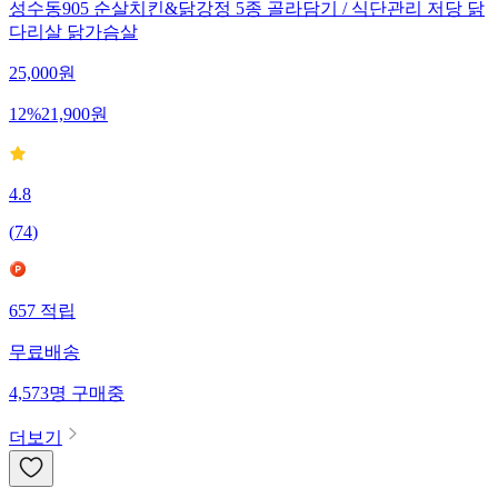
성수동905 순살치킨&닭강정 5종 골라담기 / 식단관리 저당 닭
다리살 닭가슴살
25,000
원
12
%
21,900
원
4.8
(
74
)
657
적립
무료배송
4,573
명
구매중
더보기