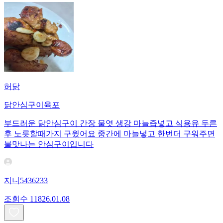
허닭
닭안심구이육포
부드러운 닭안심구이 간장 물엿 생강 마늘즙넣고 식용유 두른
후 노릇할때가지 구윘어요 중간에 마늘넣고 한번더 구워주면
불맛나는 안심구이입니다
지니5436233
조회수
118
26.01.08