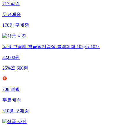
717
적립
무료배송
176
명
구매중
동원 그릴리 황금닭가슴살 블랙페퍼 105g x 10개
32,000
원
26
%
23,600
원
708
적립
무료배송
310
명
구매중