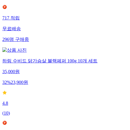
717
적립
무료배송
296
명
구매중
하림 수비드 닭가슴살 블랙페퍼 100g 10개 세트
35,000
원
32
%
23,900
원
4.8
(
10
)