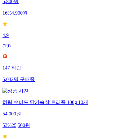
5,800
원
16
%
4,900
원
4.9
(
70
)
147
적립
5,032
명
구매중
하림 수비드 닭가슴살 트러플 100g 10개
54,000
원
53
%
25,500
원