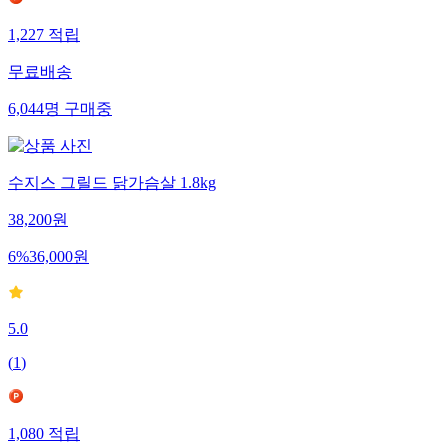
1,227
적립
무료배송
6,044
명
구매중
수지스 그릴드 닭가슴살 1.8kg
38,200
원
6
%
36,000
원
5.0
(
1
)
1,080
적립