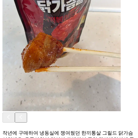
작년에 구매하여 냉동실에 쟁여뒀던 한끼통살 그릴드 닭가슴