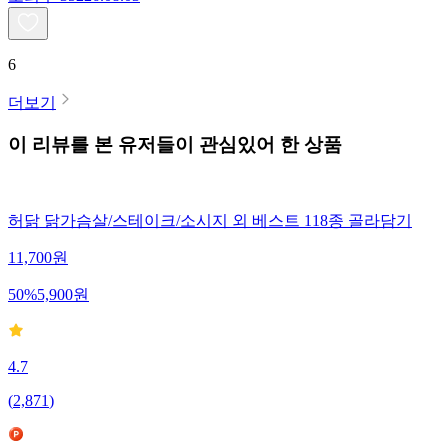
6
더보기
이 리뷰를 본 유저들이 관심있어 한 상품
허닭 닭가슴살/스테이크/소시지 외 베스트 118종 골라담기
11,700
원
50
%
5,900
원
4.7
(
2,871
)