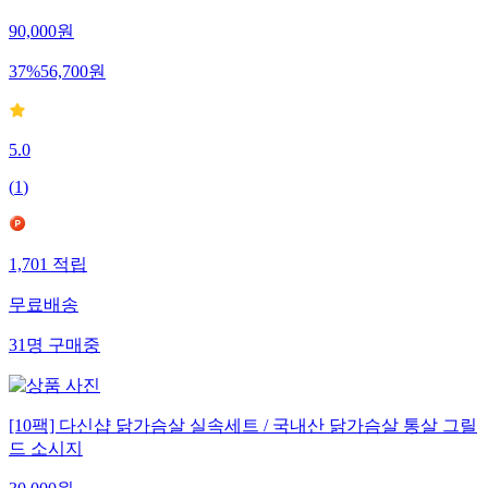
아침 바로드숑 실온보관 이지컷 닭가슴살 저염 30개
90,000
원
37
%
56,700
원
5.0
(
1
)
1,701
적립
무료배송
31
명
구매중
[10팩] 다신샵 닭가슴살 실속세트 / 국내산 닭가슴살 통살 그릴
드 소시지