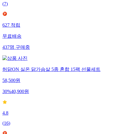
(
7
)
627
적립
무료배송
437
명
구매중
허닭ON 실온 닭가슴살 5종 혼합 15팩 선물세트
58,500
원
30
%
40,900
원
4.8
(
16
)