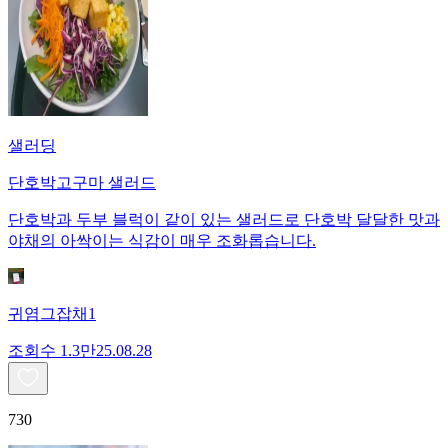
샐러딩
단호박고구마 샐러드
단호박과 두부 블럭이 같이 있는 샐러드로 단호박 달달한 맛과
야채의 아싹이는 식감이 매우 조화롭습니다.
귀염그잡채1
조회수
1.3만
25.08.28
730