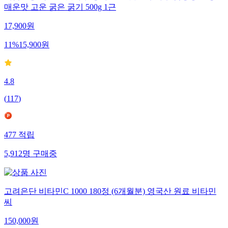
매운맛 고운 굵은 굵기 500g 1근
17,900
원
11
%
15,900
원
4.8
(
117
)
477
적립
5,912
명
구매중
고려은단 비타민C 1000 180정 (6개월분) 영국산 원료 비타민
씨
150,000
원