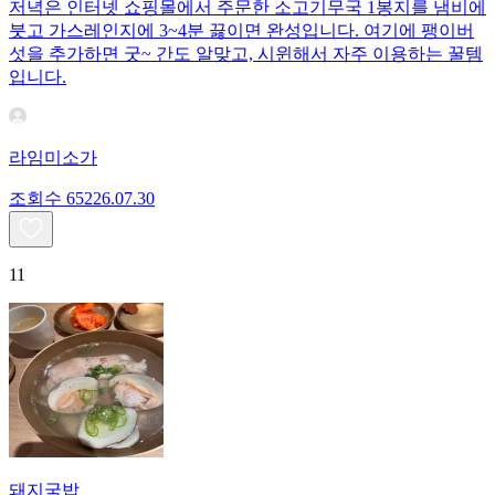
저녁은 인터넷 쇼핑몰에서 주문한 소고기무국 1봉지를 냄비에
붓고 가스레인지에 3~4분 끓이면 완성입니다. 여기에 팽이버
섯을 추가하면 굿~ 간도 알맞고, 시윈해서 자주 이용하는 꿀템
입니다.
라임미소가
조회수
652
26.07.30
11
돼지국밥