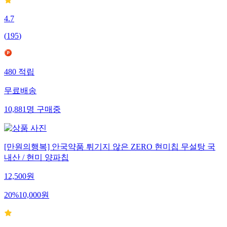
4.7
(
195
)
480
적립
무료배송
10,881
명
구매중
[만원의행복] 안국약품 튀기지 않은 ZERO 현미칩 무설탕 국
내산 / 현미 양파칩
12,500
원
20
%
10,000
원