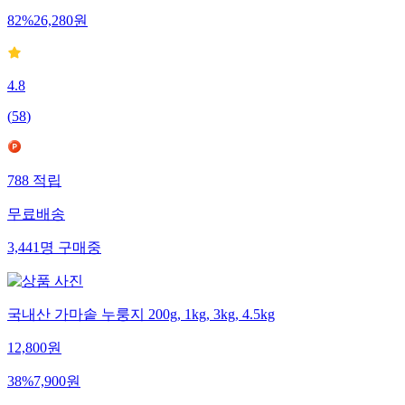
82
%
26,280
원
4.8
(
58
)
788
적립
무료배송
3,441
명
구매중
국내산 가마솥 누룽지 200g, 1kg, 3kg, 4.5kg
12,800
원
38
%
7,900
원