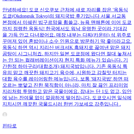
안녕하세요! 도쿄 신오쿠보 근처에 새로 자리를 잡은 '옥동식
도쿄(Okdongsik Tokyo)의 돼지국밥 후기입니다 서울 서교동
본점에서 미쉐린 빕구르망을 휩쓸고, 뉴욕 맨해튼에 이어 도쿄
까지 점령한 옥동식! 한국에서도 워낙 유명한 곳이라 기대감
을 가득 안고 다녀왔어요. 매장 내부는 다찌(카운터) 석 위주로
꾸며져 있어 혼밥이나 소수 인원으로 방문하기 딱 좋더라고요.
옥동식 하면 역시 지리산 버크셔K 흑돼지로 끓여낸 맑은 돼지
곰탕이 시그니처죠. 하지만 일본 도쿄점에 왔다면 절대 놓쳐서
는 안 되는 컬래버레이션이자 현지 특화 메뉴가 있습니다. 기
간한정 하마구리(대합조개) 돼지국밥입니다. 기존 옥동식 특
유의 맑고 깨끗한 돼지고기 육수에, 시원하고 감칠맛 터지는
대합 육수를 레이어링한 메뉴입니다. 보통 '돼지국밥' 하면 떠
오르는 뽀얗고 진한 묵직함이 아니라, 마치 잘 끓인 프리미엄
지리처럼 투명하고 맑은 국물이에요. 잡내는 단 1도 없고, 입안
에 남는 잔여물 없이 깔끔하게 떨어집니다. 도쿄오시면 일식에
지치시면 깨끗한 국물드시러 한번 가보세요 강추입니다 .
핀타로