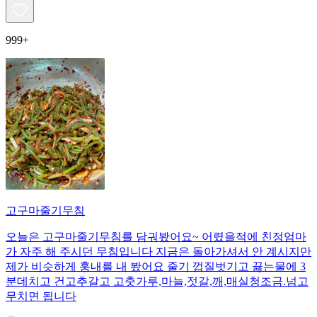
999+
고구마줄기무침
오늘은 고구마줄기무침를 담궈봤어요~ 어렸을적에 친정엄마
가 자주 해 주시던 무침입니다 지금은 돌아가셔서 안 계시지만
제가 비슷하게 훙내를 내 봤어요 줄기 껍질벗기고 끓는물에 3
분데치고 건고추갈고 고춧가루,마늘,젓갈,깨,매실청조금.넘고
무치면 됩니다