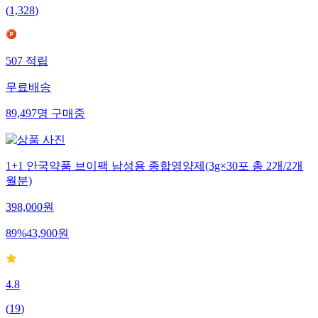
(
1,328
)
507
적립
무료배송
89,497
명
구매중
1+1 안국약품 브이팩 남성용 종합영양제(3g×30포 총 2개/2개
월분)
398,000
원
89
%
43,900
원
4.8
(
19
)