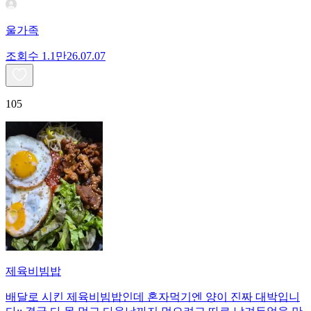
울가족
조회수
1.1만
26.07.07
105
제육비빔밥
배달로 시킨 제육비빔밥인데 혼자먹기엔 양이 진짜 대박입니