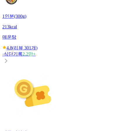
1인분(300g)
213kcal
매운탕
4.8
(리뷰
301
개)
·
식단기록
2.2만+