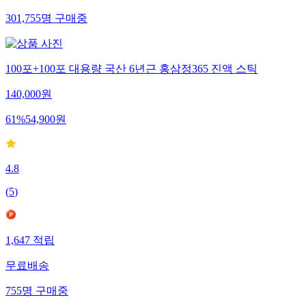
301,755
명
구매중
100포+100포 대용량 국산 6년근 홍삼정365 진액 스틱
140,000
원
61
%
54,900
원
4.8
(
5
)
1,647
적립
무료배송
755
명
구매중