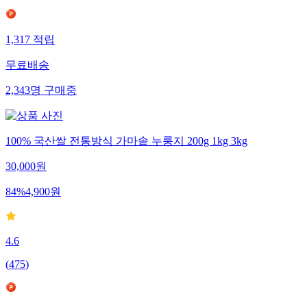
1,317
적립
무료배송
2,343
명
구매중
100% 국산쌀 전통방식 가마솥 누룽지 200g 1kg 3kg
30,000
원
84
%
4,900
원
4.6
(
475
)