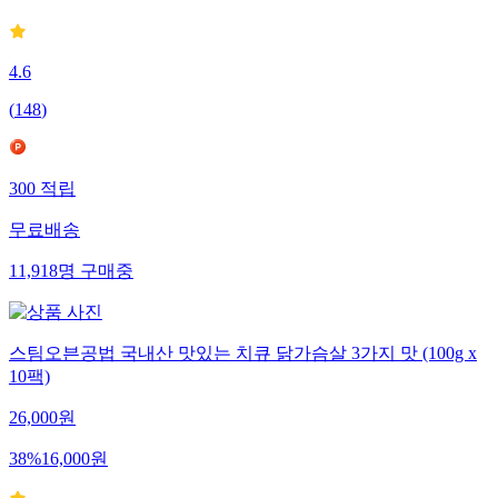
4.6
(
148
)
300
적립
무료배송
11,918
명
구매중
스팀오븐공법 국내산 맛있는 치큐 닭가슴살 3가지 맛 (100g x
10팩)
26,000
원
38
%
16,000
원