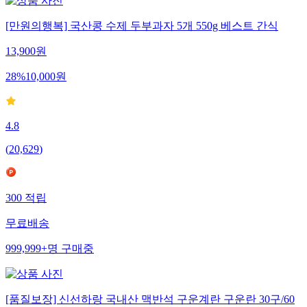
[만원의행복] 국산콩 수제 두부과자 5개 550g 베스트 간식
13,900
원
28
%
10,000
원
4.8
(
20,629
)
300
적립
무료배송
999,999+
명
구매중
[품질보장] 신선하랑 국내산 맥반석 구운계란 구운란 30구/60