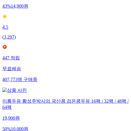
43
%
14,900
원
4.5
(
3,297
)
447
적립
무료배송
407,773
명
구매중
이롬두유 황성주박사의 국산콩 검은콩두유 16팩 / 32팩 / 48팩 /
64팩
19,900
원
50
%
10,000
원