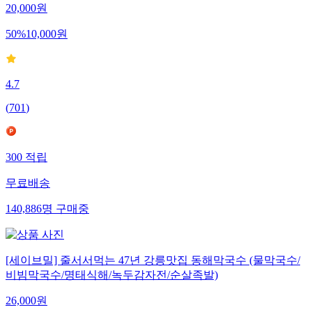
20,000
원
50
%
10,000
원
4.7
(
701
)
300
적립
무료배송
140,886
명
구매중
[세이브밀] 줄서서먹는 47년 강릉맛집 동해막국수 (물막국수/
비빔막국수/명태식해/녹두감자전/순살족발)
26,000
원