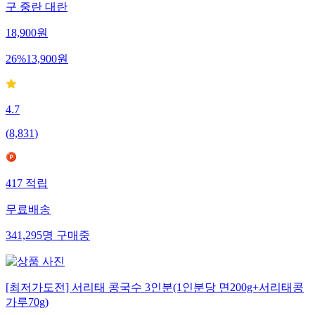
구 중란 대란
18,900
원
26
%
13,900
원
4.7
(
8,831
)
417
적립
무료배송
341,295
명
구매중
[최저가도전] 서리태 콩국수 3인분(1인분당 면200g+서리태콩
가루70g)