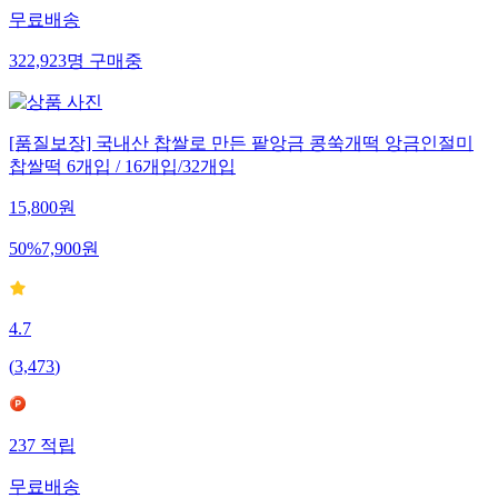
무료배송
322,923
명
구매중
[품질보장] 국내산 찹쌀로 만든 팥앙금 콩쑥개떡 앙금인절미
찹쌀떡 6개입 / 16개입/32개입
15,800
원
50
%
7,900
원
4.7
(
3,473
)
237
적립
무료배송