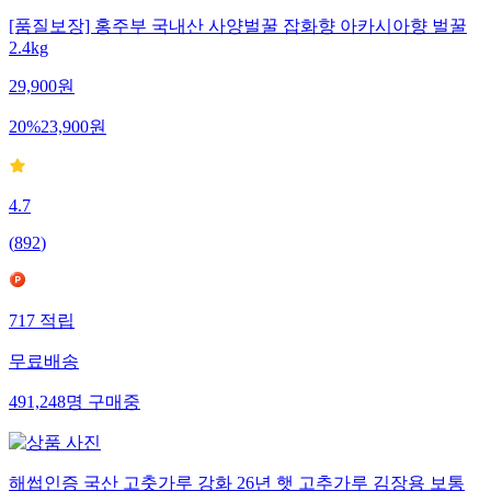
[품질보장] 홍주부 국내산 사양벌꿀 잡화향 아카시아향 벌꿀
2.4kg
29,900
원
20
%
23,900
원
4.7
(
892
)
717
적립
무료배송
491,248
명
구매중
해썹인증 국산 고춧가루 강화 26년 햇 고추가루 김장용 보통