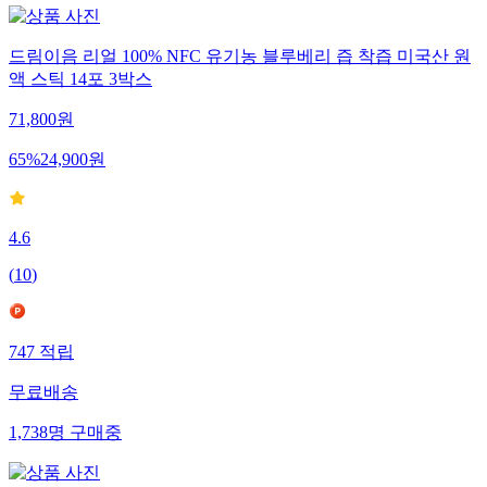
드림이음 리얼 100% NFC 유기농 블루베리 즙 착즙 미국산 원
액 스틱 14포 3박스
71,800
원
65
%
24,900
원
4.6
(
10
)
747
적립
무료배송
1,738
명
구매중