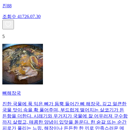
진88
조회수
417
26.07.30
5
뼈해장국
진한 국물에 푹 익은 뼈가 듬뿍 들어간 뼈 해장국. 깊고 얼큰한
국물 맛이 속을 확 풀어주며, 부드럽게 떨어지는 살코기가 든
든함을 더한다. 시래기와 우거지가 국물에 잘 어우러져 구수함
까지 살렸고, 매콤한 양념이 입맛을 돋운다. 한 숟갈 뜨는 순간
피로가 풀리는 느낌, 해장이나 든든한 한 끼로 만족스러운 메