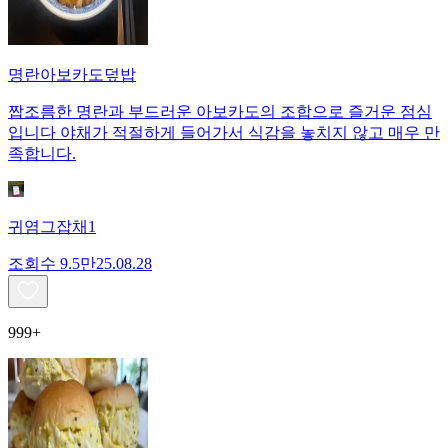
명란아보카도덮밥
짭조름한 명란과 부드러운 아보카도의 조합으로 즐거운 점심
입니다 야채가 적절하게 들어가서 식감을 놓치지 않고 매우 만
족합니다.
귀염그잡채1
조회수
9.5만
25.08.28
999+