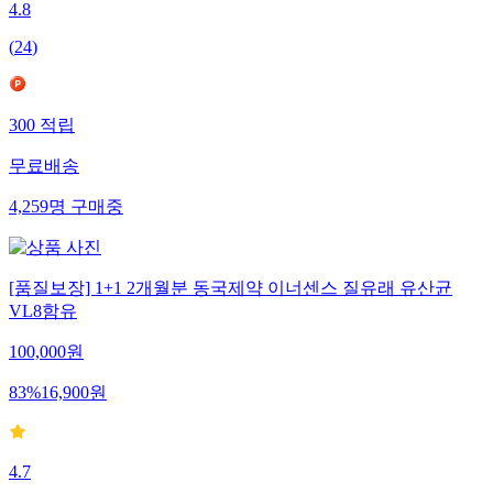
4.8
(
24
)
300
적립
무료배송
4,259
명
구매중
[품질보장] 1+1 2개월분 동국제약 이너센스 질유래 유산균
VL8함유
100,000
원
83
%
16,900
원
4.7