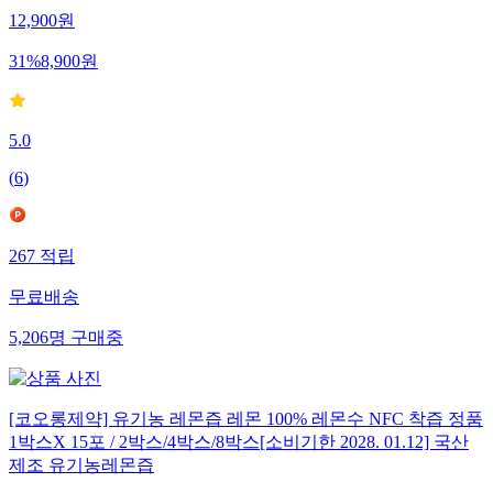
12,900
원
31
%
8,900
원
5.0
(
6
)
267
적립
무료배송
5,206
명
구매중
[코오롱제약] 유기농 레몬즙 레몬 100% 레몬수 NFC 착즙 정품
1박스X 15포 / 2박스/4박스/8박스[소비기한 2028. 01.12] 국산
제조 유기농레몬즙