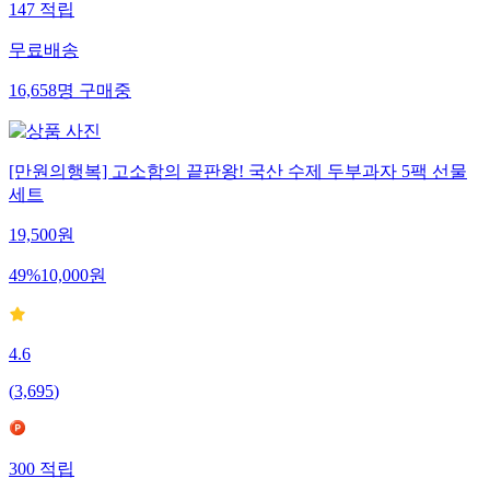
147
적립
무료배송
16,658
명
구매중
[만원의행복] 고소함의 끝판왕! 국산 수제 두부과자 5팩 선물
세트
19,500
원
49
%
10,000
원
4.6
(
3,695
)
300
적립