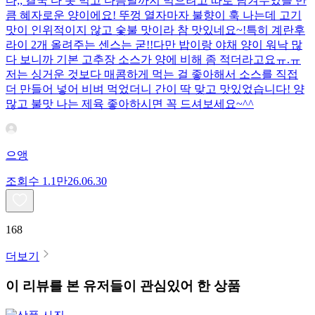
다;; 결국 다 못 먹고 다음날까지 먹으려고 따로 남겨두었을 만
큼 혜자로운 양이에요! 뚜껑 열자마자 불향이 훅 나는데 고기
맛이 인위적이지 않고 숯불 맛이라 참 맛있네요~!특히 계란후
라이 2개 올려주는 센스는 굳!! ​다만 밥이랑 야채 양이 워낙 많
다 보니까 기본 고추장 소스가 양에 비해 좀 적더라고요ㅠ.ㅠ
저는 싱거운 것보다 매콤하게 먹는 걸 좋아해서 소스를 직접
더 만들어 넣어 비벼 먹었더니 간이 딱 맞고 맛있었습니다! 양
많고 불맛 나는 제육 좋아하시면 꼭 드셔보세요~^^
으앵
조회수
1.1만
26.06.30
168
더보기
이 리뷰를 본 유저들이 관심있어 한 상품