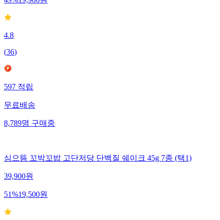
49
%
19,900
원
4.8
(
36
)
597
적립
무료배송
8,789
명
구매중
심으뜸 꼬박꼬밥 고단저당 단백질 쉐이크 45g 7종 (택1)
39,900
원
51
%
19,500
원