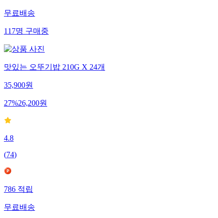
무료배송
117
명
구매중
맛있는 오뚜기밥 210G X 24개
35,900
원
27
%
26,200
원
4.8
(
74
)
786
적립
무료배송