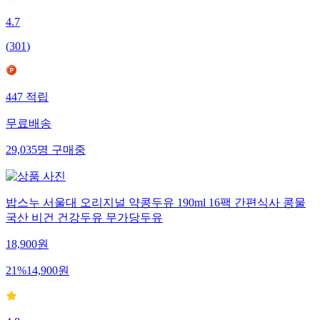
4.7
(
301
)
447
적립
무료배송
29,035
명
구매중
밥스누 서울대 오리지널 약콩두유 190ml 16팩 간편식사 콩물
국산 비건 건강두유 무가당두유
18,900
원
21
%
14,900
원