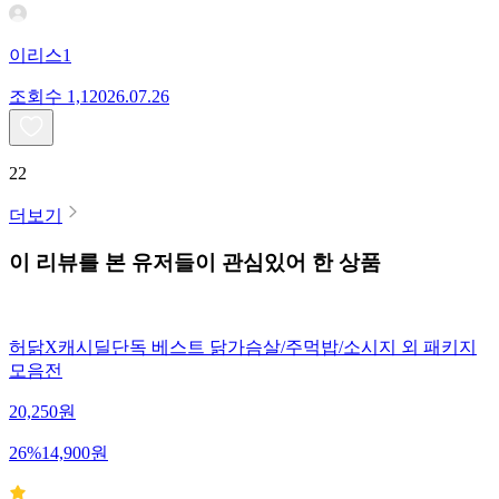
이리스1
조회수
1,120
26.07.26
22
더보기
이 리뷰를 본 유저들이 관심있어 한 상품
허닭X캐시딜단독 베스트 닭가슴살/주먹밥/소시지 외 패키지
모음전
20,250
원
26
%
14,900
원