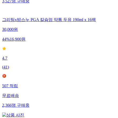
3,527
명
구매중
그리팅x밥스누 PGA 칼슘업 약통 두유 190ml x 16팩
30,000
원
44
%
16,900
원
4.7
(
41
)
507
적립
무료배송
2,366
명
구매중