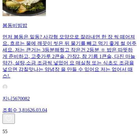
봄동비빔밥
먼저 봄동은 밑동? 사각형 모양으로 잘라내면 한 장 씩 떼어져
요. 흐르는 물에 깨끗이 씻은 뒤 물기를 빼고 먹기 좋게 썰 어주
세요. 저는 큰거는 3등분해줬고 작은건 2등분 ㅎ 밥은 따뜻하
게 준비하고, 고춧가루 2큰술, 간장2, 참 기름 1큰술, 다진 마늘
약간, 설탕,소금 조금씩 넣었어 요 매실청 또는 식초도 조금을
넣으면 감칠맛나는 양념장 을 만들 수 있어요 저는 없어서 때
스!.
지니5670082
조회수
3,816
26.03.04
55