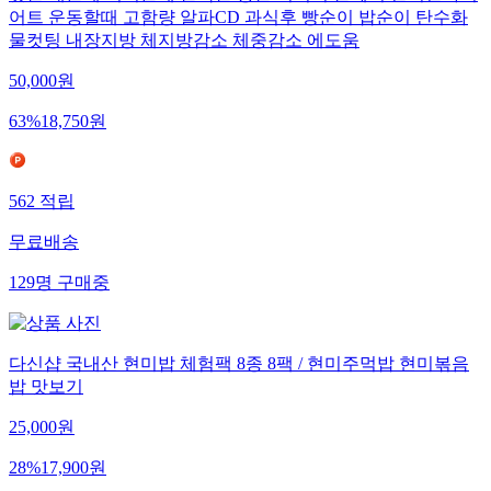
어트 운동할때 고함량 알파CD 과식후 빵순이 밥순이 탄수화
물컷팅 내장지방 체지방감소 체중감소 에도움
50,000
원
63
%
18,750
원
562
적립
무료배송
129
명
구매중
다신샵 국내산 현미밥 체험팩 8종 8팩 / 현미주먹밥 현미볶음
밥 맛보기
25,000
원
28
%
17,900
원