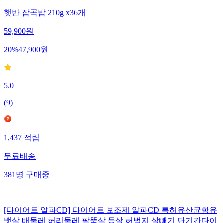
햇반 잡곡밥 210g x36개
59,900
원
20
%
47,900
원
5.0
(
9
)
1,437
적립
무료배송
381
명
구매중
[다이어트 알파CD] 다이어트 보조제 알파CD 특허유산균함유
뱃살 배둘레 허리둘레 팔뚝살 등살 허벅지 살빼기 단기간다이