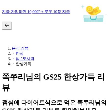
지금 가입하면 10,000P + 로또 10장 지급
음식 리뷰
한식
밥 / 도시락
한상가득
쪽쭈리님의 GS25 한상가득 리
뷰
점심에 다이어트식으로 먹은 쪽쭈리님의