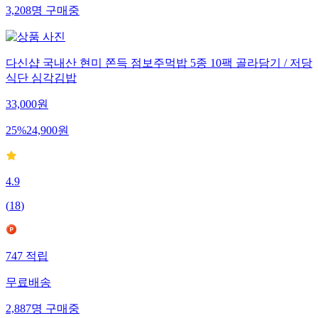
3,208
명
구매중
다신샵 국내산 현미 쫀득 점보주먹밥 5종 10팩 골라담기 / 저당
식단 심각김밥
33,000
원
25
%
24,900
원
4.9
(
18
)
747
적립
무료배송
2,887
명
구매중