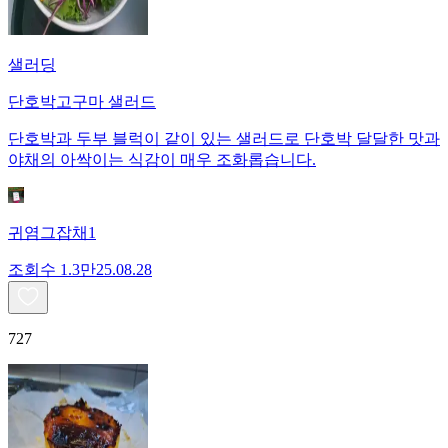
샐러딩
단호박고구마 샐러드
단호박과 두부 블럭이 같이 있는 샐러드로 단호박 달달한 맛과
야채의 아싹이는 식감이 매우 조화롭습니다.
귀염그잡채1
조회수
1.3만
25.08.28
727