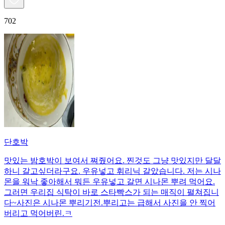
702
단호박
맛있는 밤호박이 보여서 쪄줬어요. 찐것도 그냥 맛있지만 달달
하니 갈고싶더라구요. 우유넣고 휘리닉 갈았습니다. 저는 시나
몬을 워낙 좋아해서 뭐든 우유넣고 갈면 시나몬 뿌려 먹어요.
그러면 우리집 식탁이 바로 스타빡스가 되는 매직이 펼쳐집니
다~사진은 시나몬 뿌리기전.뿌리고는 급해서 사진을 안 찍어
버리고 먹어버린.ㅋ