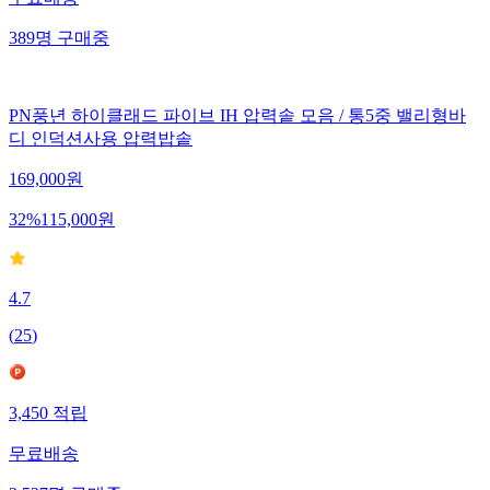
389
명
구매중
PN풍년 하이클래드 파이브 IH 압력솥 모음 / 통5중 밸리형바
디 인덕션사용 압력밥솥
169,000
원
32
%
115,000
원
4.7
(
25
)
3,450
적립
무료배송