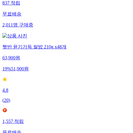
837
적립
무료배송
2,011
명
구매중
햇반 윤기가득 쌀밥 210g x48개
63,900
원
19
%
51,900
원
4.8
(
20
)
1,557
적립
무료배송