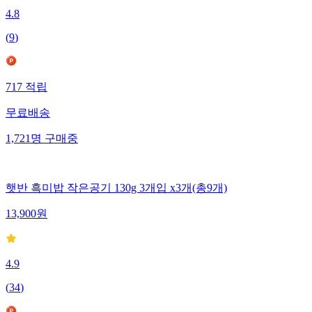
4.8
(
9
)
717
적립
무료배송
1,721
명
구매중
햇반 흑미밥 작은공기 130g 3개입 x3개(총9개)
13,900
원
4.9
(
34
)