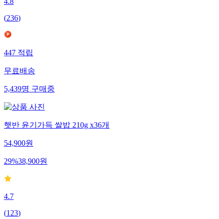
4.8
(
236
)
447
적립
무료배송
5,439
명
구매중
햇반 윤기가득 쌀밥 210g x36개
54,900
원
29
%
38,900
원
4.7
(
123
)