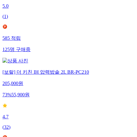
5.0
(
1
)
585
적립
125
명
구매중
[보랄] 더 키친 IH 압력밥솥 2L BR-PC210
205,000
원
73
%
55,900
원
4.7
(
32
)