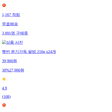
1,167
적립
무료배송
3,091
명
구매중
햇반 윤기가득 쌀밥 210g x24개
39,900
원
30
%
27,900
원
4.9
(
108
)