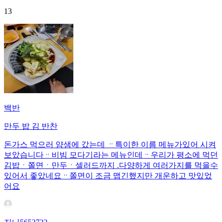
13
백반
만두 밥 김 반찬
돈가스 먹으러 얌샘에 갔는데 ᆢ특이한 이름 메뉴가있어 시켜
보았습니다ᆢ비빔 모다기라는 메뉴인데ᆢ우리가 평소에 먹던
김밥ㆍ쫄면ㆍ만두ㆍ셀러드까지 .다양하게 여러가지를 먹을수
있어서 좋았네요ᆢ쫄면이 조금 맵긴했지만 개운하고 맛있었
어요