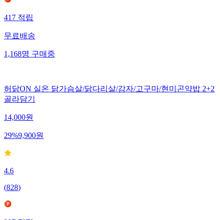
417
적립
무료배송
1,168
명
구매중
허닭ON 실온 닭가슴살/닭다리살/감자/고구마/현미곤약밥 2+2
골라담기
14,000
원
29
%
9,900
원
4.6
(
828
)