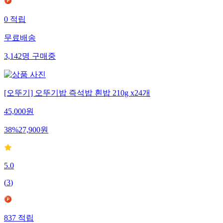
0
적립
무료배송
3,142
명
구매중
[오뚜기] 오뚜기밥 즉석밥 흰밥 210g x24개
45,000
원
38
%
27,900
원
5.0
(
3
)
837
적립