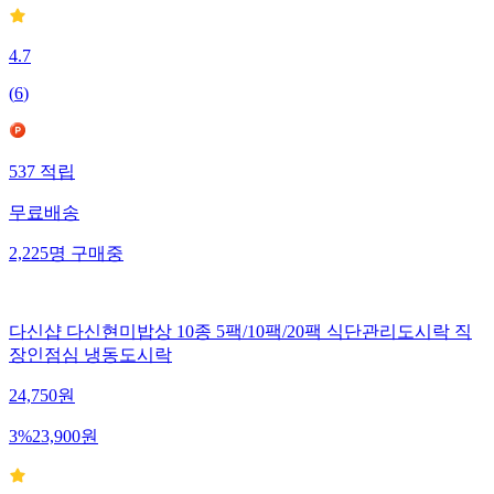
4.7
(
6
)
537
적립
무료배송
2,225
명
구매중
다신샵 다신현미밥상 10종 5팩/10팩/20팩 식단관리도시락 직
장인점심 냉동도시락
24,750
원
3
%
23,900
원