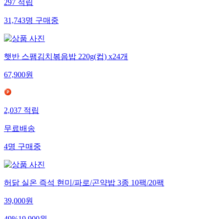
297
적립
31,743
명
구매중
햇반 스팸김치볶음밥 220g(컵) x24개
67,900
원
2,037
적립
무료배송
4
명
구매중
허닭 실온 즉석 현미/파로/곤약밥 3종 10팩/20팩
39,000
원