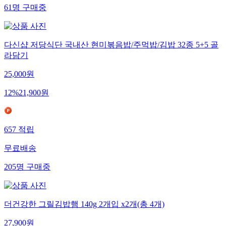
61
명
구매중
다신샵 저당식단 국내산 현미볶음밥/주먹밥/김밥 32종 5+5 골
라담기
25,000
원
12
%
21,900
원
657
적립
무료배송
205
명
구매중
더건강한 그릴김밥햄 140g 2개입 x2개(총 4개)
27,900
원