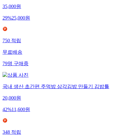
35,000
원
29
%
25,000
원
750
적립
무료배송
79
명
구매중
국내 생산 초간편 주먹밥 삼각김밥 만들기 김밥틀
20,000
원
42
%
11,600
원
348
적립