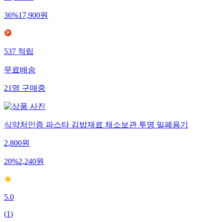
36
%
17,900
원
537
적립
무료배송
21
명
구매중
식약처인증 파스타 김밥재료 채소보관 투명 밀폐용기
2,800
원
20
%
2,240
원
5.0
(
1
)