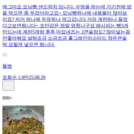
에그마요 모닝빵 샌드위치 입니다. 수영을 하는데 가기전에 밥
을 먹으면 좀 무겁더라고요~ 모닝빵하나에 내용물이 많아보
이죠? 저거 하나에 두유하나 먹고갑니다 거의 계란하나 들었
다고보면됩니다~ 포만감은 정말 엄청나구요 레시피는 빵5개
만드는데 계란5개랑 후추 마요네즈는 2큰술정도? 많이넣는걸
안좋아해요 설탕조금 소금조금 홀그레인머스터드 작은큰술
딱 요렇게 넣으면 됩니다.
똘맹
조회수
1.9만
25.08.29
999+