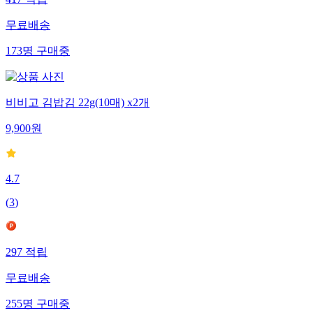
417
적립
무료배송
173
명
구매중
비비고 김밥김 22g(10매) x2개
9,900
원
4.7
(
3
)
297
적립
무료배송
255
명
구매중