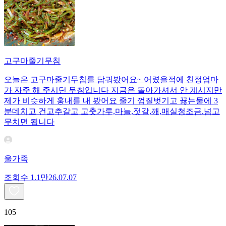
고구마줄기무침
오늘은 고구마줄기무침를 담궈봤어요~ 어렸을적에 친정엄마
가 자주 해 주시던 무침입니다 지금은 돌아가셔서 안 계시지만
제가 비슷하게 훙내를 내 봤어요 줄기 껍질벗기고 끓는물에 3
분데치고 건고추갈고 고춧가루,마늘,젓갈,깨,매실청조금.넘고
무치면 됩니다
울가족
조회수
1.1만
26.07.07
105