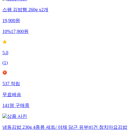
스팸 김밥햄 260g x2개
19,900
원
10
%
17,900
원
5.0
(
1
)
537
적립
무료배송
141
명
구매중
냉동김밥 230g 4종류 세트/ 야채 당근 유부비건 참치마요김밥