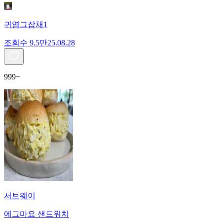
귀염그잡채1
조회수
9.5만
25.08.28
999+
서브웨이
에그마요 샌드위치