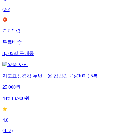
(
26
)
717
적립
무료배송
8,305
명
구매중
지도표성경김 두번구운 김밥김 21g(10매) 5봉
25,000
원
44
%
13,900
원
4.8
(
457
)