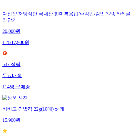
다신샵 저당식단 국내산 현미볶음밥/주먹밥/김밥 32종 5+5 골
라담기
20,000
원
11
%
17,900
원
537
적립
무료배송
114
명
구매중
비비고 김밥김 22g(10매) x4개
15,900
원