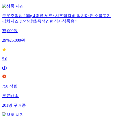
구운주먹밥 100g 4종류 세트/ 치즈닭갈비 참치마요 소불고기
김치지즈 삼각김밥/즉석간편식사식품음식
35,000
원
29
%
25,000
원
5.0
(
1
)
750
적립
무료배송
201
명
구매중