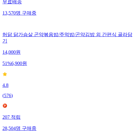
무료배송
13,570
명
구매중
허닭 닭가슴살 곤약볶음밥/주먹밥/곤약김밥 외 간편식 골라담
기
14,000
원
51
%
6,900
원
4.8
(
576
)
207
적립
28,504
명
구매중