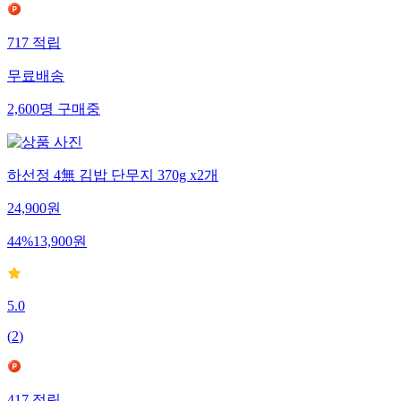
717
적립
무료배송
2,600
명
구매중
하선정 4無 김밥 단무지 370g x2개
24,900
원
44
%
13,900
원
5.0
(
2
)