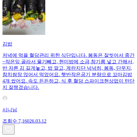
김밥
저녁에 먹을 혈당관리 위한 식단입니다. 봄동은 잘씻어서 중간
~작은잎 골라서 물기빼고, 현미밥에 소금,참기름 넣고 간해서,
반 자른 김 길게놓고, 밥 깔고, 계란지단 넉넉히, 봄동, 단무지,
참치쌈장 얹어서 먹었어요. 햇반작은공기 분량으로 꼬마김밥
4개 쌌어요. 속도 든든하고, 식 후 혈당 스파이크현상없이 탄단
지 잘챙겼습니다.
시니님
조회수
7,160
26.03.12