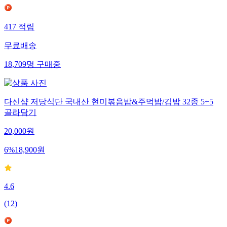
417
적립
무료배송
18,709
명
구매중
다신샵 저당식단 국내산 현미볶음밥&주먹밥/김밥 32종 5+5
골라담기
20,000
원
6
%
18,900
원
4.6
(
12
)