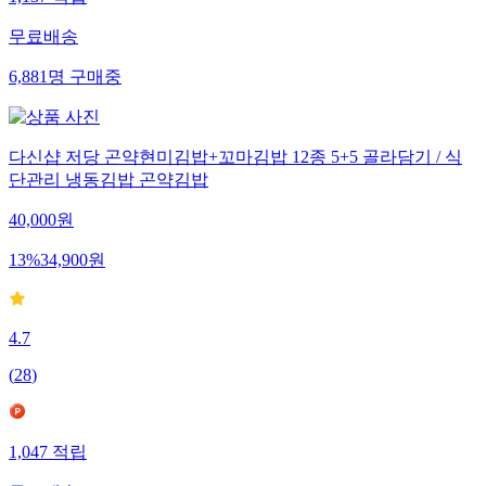
무료배송
6,881
명
구매중
다신샵 저당 곤약현미김밥+꼬마김밥 12종 5+5 골라담기 / 식
단관리 냉동김밥 곤약김밥
40,000
원
13
%
34,900
원
4.7
(
28
)
1,047
적립