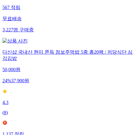
567
적립
무료배송
3,227
명
구매중
다신샵 국내산 현미 쫀득 점보주먹밥 5종 총20팩 / 저당식단 심
각김밥
50,000
원
24
%
37,900
원
4.3
(
8
)
1,137
적립