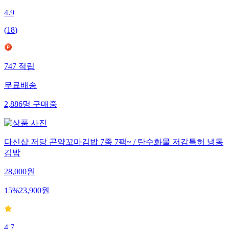
4.9
(
18
)
747
적립
무료배송
2,886
명
구매중
다신샵 저당 곤약꼬마김밥 7종 7팩~ / 탄수화물 저감특허 냉동
김밥
28,000
원
15
%
23,900
원
4.7