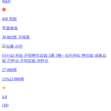
(
643
)
450
적립
무료배송
39,803
명
구매중
다신샵 저당 곤약현미김밥 5종 5팩~ 식단관리 현미밥 냉동김
밥 간편식 곤약김밥 저탄수
27,000
원
11
%
23,900
원
4.8
(
18
)