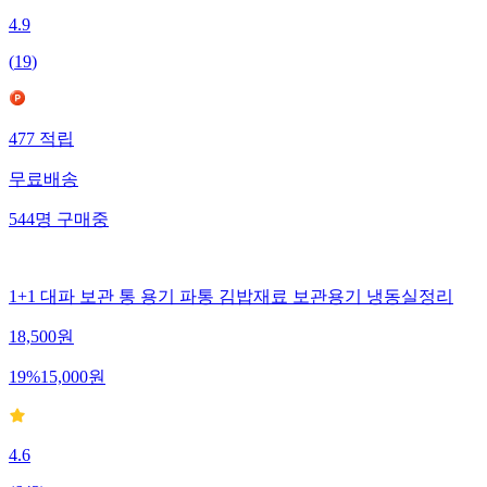
4.9
(
19
)
477
적립
무료배송
544
명
구매중
1+1 대파 보관 통 용기 파통 김밥재료 보관용기 냉동실정리
18,500
원
19
%
15,000
원
4.6