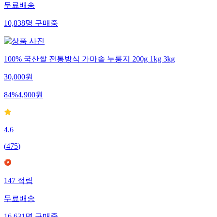
무료배송
10,838
명
구매중
100% 국산쌀 전통방식 가마솥 누룽지 200g 1kg 3kg
30,000
원
84
%
4,900
원
4.6
(
475
)
147
적립
무료배송