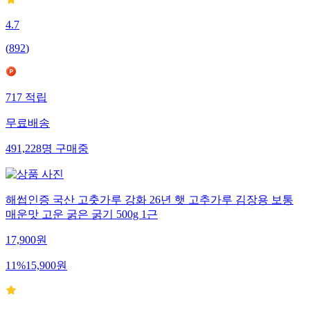
4.7
(
892
)
717
적립
무료배송
491,228
명
구매중
해썹인증 국산 고춧가루 강화 26년 햇 고추가루 김장용 보통
매운맛 고운 굵은 굵기 500g 1근
17,900
원
11
%
15,900
원