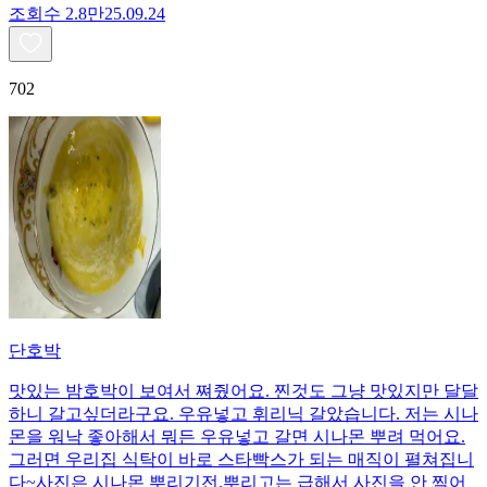
조회수
2.8만
25.09.24
702
단호박
맛있는 밤호박이 보여서 쪄줬어요. 찐것도 그냥 맛있지만 달달
하니 갈고싶더라구요. 우유넣고 휘리닉 갈았습니다. 저는 시나
몬을 워낙 좋아해서 뭐든 우유넣고 갈면 시나몬 뿌려 먹어요.
그러면 우리집 식탁이 바로 스타빡스가 되는 매직이 펼쳐집니
다~사진은 시나몬 뿌리기전.뿌리고는 급해서 사진을 안 찍어