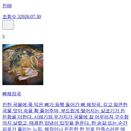
진88
조회수
329
26.07.30
5
뼈해장국
진한 국물에 푹 익은 뼈가 듬뿍 들어간 뼈 해장국. 깊고 얼큰한
국물 맛이 속을 확 풀어주며, 부드럽게 떨어지는 살코기가 든
든함을 더한다. 시래기와 우거지가 국물에 잘 어우러져 구수함
까지 살렸고, 매콤한 양념이 입맛을 돋운다. 한 숟갈 뜨는 순간
피로가 풀리는 느낌, 해장이나 든든한 한 끼로 만족스러운 메