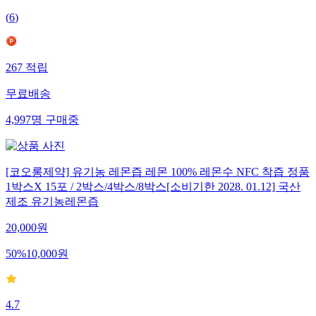
(
6
)
267
적립
무료배송
4,997
명
구매중
[코오롱제약] 유기농 레몬즙 레몬 100% 레몬수 NFC 착즙 정품
1박스X 15포 / 2박스/4박스/8박스[소비기한 2028. 01.12] 국산
제조 유기농레몬즙
20,000
원
50
%
10,000
원
4.7