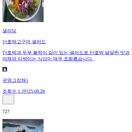
샐러딩
단호박고구마 샐러드
단호박과 두부 블럭이 같이 있는 샐러드로 단호박 달달한 맛과
야채의 아싹이는 식감이 매우 조화롭습니다.
귀염그잡채1
조회수
1.3만
25.08.28
727