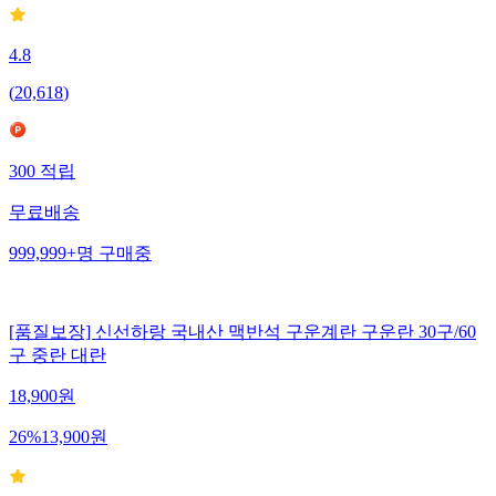
4.8
(
20,618
)
300
적립
무료배송
999,999+
명
구매중
[품질보장] 신선하랑 국내산 맥반석 구운계란 구운란 30구/60
구 중란 대란
18,900
원
26
%
13,900
원