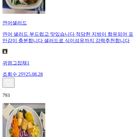
연어샐러드
연어 샐러드 부드럽고 맛있습니다 적당한 지방이 함유되어 포
만감이 충분합니다 샐러드로 식이섬유까지 강력추천합니다
귀염그잡채1
조회수
2만
25.08.28
793