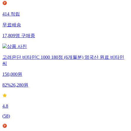
414
적립
무료배송
17,809
명
구매중
고려은단 비타민C 1000 180정 (6개월분) 영국산 원료 비타민
씨
150,000
원
82
%
26,280
원
4.8
(
58
)