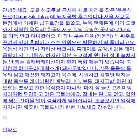
안녕하세요! 도쿄 신오쿠보 근처에 새로 자리를 잡은 '옥동식
도쿄(Okdongsik Tokyo)의 돼지국밥 후기입니다 서울 서교동
본점에서 미쉐린 빕구르망을 휩쓸고, 뉴욕 맨해튼에 이어 도쿄
까지 점령한 옥동식! 한국에서도 워낙 유명한 곳이라 기대감
을 가득 안고 다녀왔어요. 매장 내부는 다찌(카운터) 석 위주로
꾸며져 있어 혼밥이나 소수 인원으로 방문하기 딱 좋더라고요.
옥동식 하면 역시 지리산 버크셔K 흑돼지로 끓여낸 맑은 돼지
곰탕이 시그니처죠. 하지만 일본 도쿄점에 왔다면 절대 놓쳐서
는 안 되는 컬래버레이션이자 현지 특화 메뉴가 있습니다. 기
간한정 하마구리(대합조개) 돼지국밥입니다. 기존 옥동식 특
유의 맑고 깨끗한 돼지고기 육수에, 시원하고 감칠맛 터지는
대합 육수를 레이어링한 메뉴입니다. 보통 '돼지국밥' 하면 떠
오르는 뽀얗고 진한 묵직함이 아니라, 마치 잘 끓인 프리미엄
지리처럼 투명하고 맑은 국물이에요. 잡내는 단 1도 없고, 입안
에 남는 잔여물 없이 깔끔하게 떨어집니다. 도쿄오시면 일식에
지치시면 깨끗한 국물드시러 한번 가보세요 강추입니다 .
핀타로