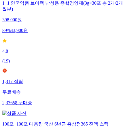
1+1 안국약품 브이팩 남성용 종합영양제(3g×30포 총 2개/2개
월분)
398,000
원
89
%
43,900
원
4.8
(
19
)
1,317
적립
무료배송
2,336
명
구매중
100포+100포 대용량 국산 6년근 홍삼정365 진액 스틱