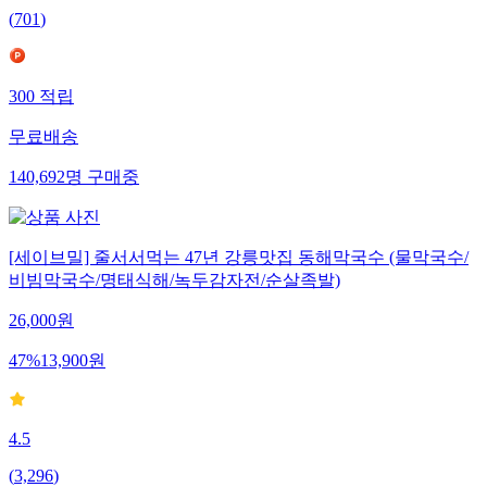
(
701
)
300
적립
무료배송
140,692
명
구매중
[세이브밀] 줄서서먹는 47년 강릉맛집 동해막국수 (물막국수/
비빔막국수/명태식해/녹두감자전/순살족발)
26,000
원
47
%
13,900
원
4.5
(
3,296
)