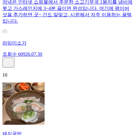
저녁은 인터넷 쇼핑몰에서 주문한 소고기무국 1봉지를 냄비에
붓고 가스레인지에 3~4분 끓이면 완성입니다. 여기에 팽이버
섯을 추가하면 굿~ 간도 알맞고, 시윈해서 자주 이용하는 꿀템
입니다.
라임미소가
조회수
609
26.07.30
10
돼지국밥