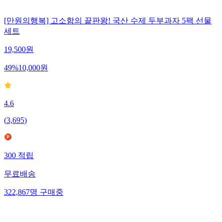
[만원의행복] 고소함의 끝판왕! 국산 수제 두부과자 5팩 선물
세트
19,500
원
49
%
10,000
원
4.6
(
3,695
)
300
적립
무료배송
322,867
명
구매중