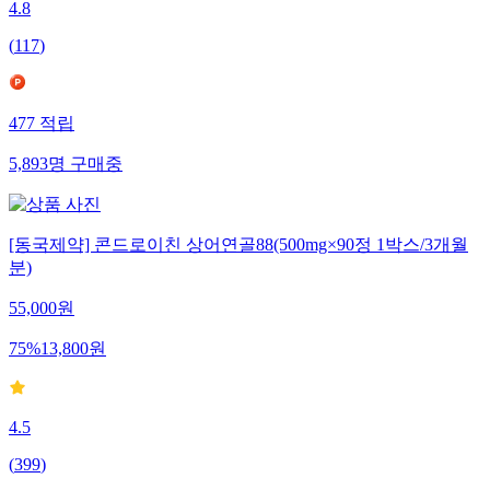
4.8
(
117
)
477
적립
5,893
명
구매중
[동국제약] 콘드로이친 상어연골88(500mg×90정 1박스/3개월
분)
55,000
원
75
%
13,800
원
4.5
(
399
)