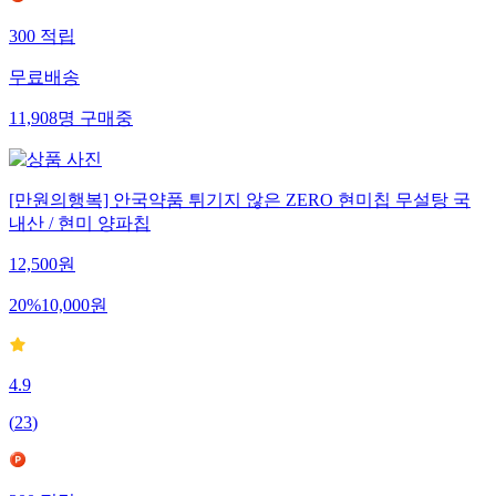
300
적립
무료배송
11,908
명
구매중
[만원의행복] 안국약품 튀기지 않은 ZERO 현미칩 무설탕 국
내산 / 현미 양파칩
12,500
원
20
%
10,000
원
4.9
(
23
)