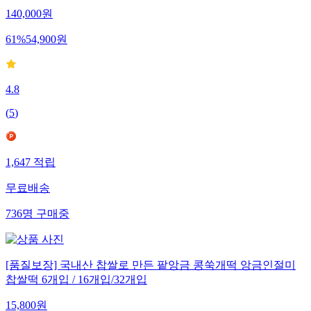
140,000
원
61
%
54,900
원
4.8
(
5
)
1,647
적립
무료배송
736
명
구매중
[품질보장] 국내산 찹쌀로 만든 팥앙금 콩쑥개떡 앙금인절미
찹쌀떡 6개입 / 16개입/32개입