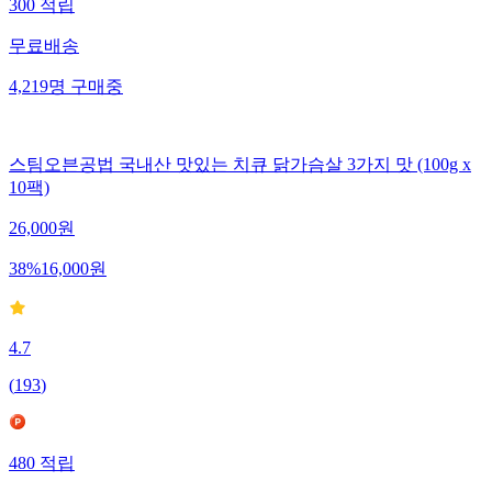
300
적립
무료배송
4,219
명
구매중
스팀오븐공법 국내산 맛있는 치큐 닭가슴살 3가지 맛 (100g x
10팩)
26,000
원
38
%
16,000
원
4.7
(
193
)
480
적립