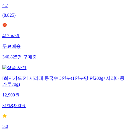
4.7
(
8,825
)
417
적립
무료배송
340,825
명
구매중
[최저가도전] 서리태 콩국수 3인분(1인분당 면200g+서리태콩
가루70g)
12,900
원
31
%
8,900
원
5.0