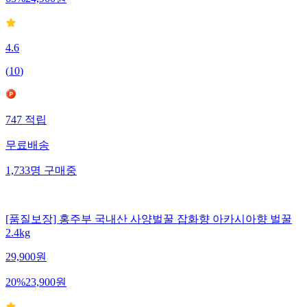
65
%
24,900
원
4.6
(
10
)
747
적립
무료배송
1,733
명
구매중
[품질보장] 홍주부 국내산 사양벌꿀 잡화향 아카시아향 벌꿀
2.4kg
29,900
원
20
%
23,900
원