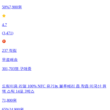
15,800
원
50
%
7,900
원
4.7
(
3,471
)
237
적립
무료배송
301,703
명
구매중
드림이음 리얼 100% NFC 유기농 블루베리 즙 착즙 미국산 원
액 스틱 14포 3박스
71,800
원