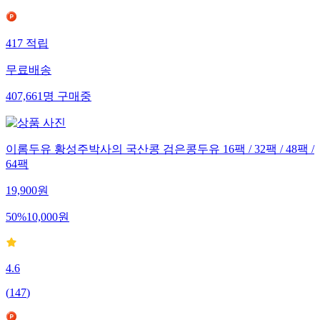
417
적립
무료배송
407,661
명
구매중
이롬두유 황성주박사의 국산콩 검은콩두유 16팩 / 32팩 / 48팩 /
64팩
19,900
원
50
%
10,000
원
4.6
(
147
)