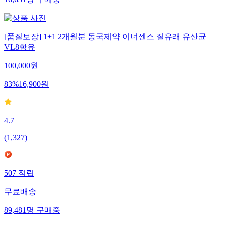
16,631
명
구매중
[품질보장] 1+1 2개월분 동국제약 이너센스 질유래 유산균
VL8함유
100,000
원
83
%
16,900
원
4.7
(
1,327
)
507
적립
무료배송
89,481
명
구매중