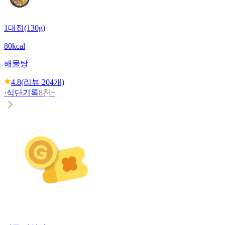
1대접(130g)
80kcal
해물탕
4.8
(리뷰
204
개)
·
식단기록
8천+