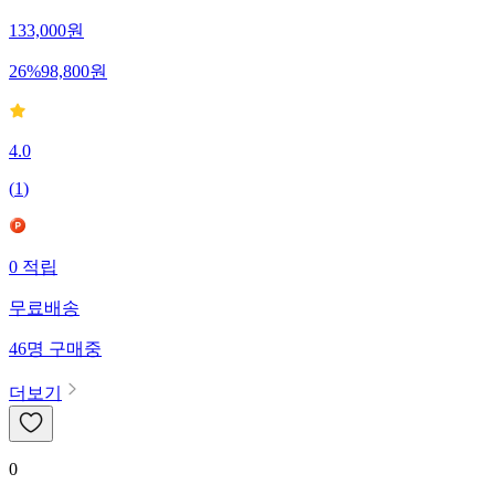
133,000
원
26
%
98,800
원
4.0
(
1
)
0
적립
무료배송
46
명
구매중
더보기
0