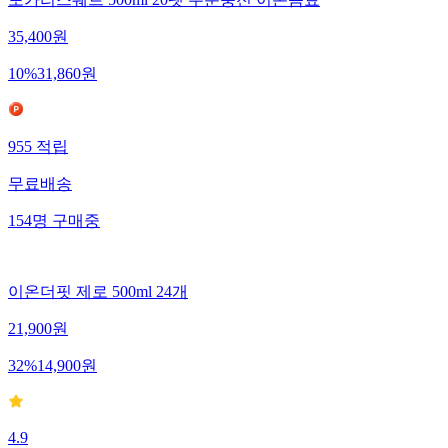
포카리스웨트 500ml 20펫 수분충전 이온음료
35,400
원
10
%
31,860
원
955
적립
무료배송
154
명
구매중
이온더핏 제로 500ml 24개
21,900
원
32
%
14,900
원
4.9