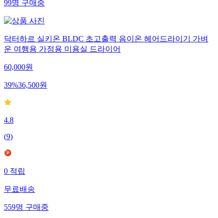
99
명
구매중
닥터하르 실키온 BLDC 초고출력 음이온 헤어드라이기 가벼
운 여행용 가정용 미용실 드라이어
60,000
원
39
%
36,500
원
4.8
(
9
)
0
적립
무료배송
559
명
구매중