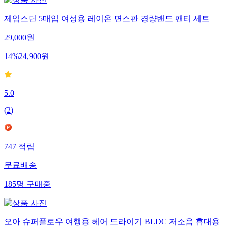
제임스딘 5매입 여성용 레이온 면스판 경량밴드 팬티 세트
29,000
원
14
%
24,900
원
5.0
(
2
)
747
적립
무료배송
185
명
구매중
오아 슈퍼플로우 여행용 헤어 드라이기 BLDC 저소음 휴대용