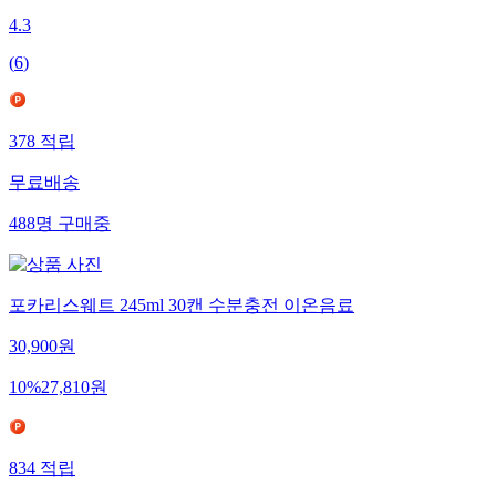
4.3
(
6
)
378
적립
무료배송
488
명
구매중
포카리스웨트 245ml 30캔 수분충전 이온음료
30,900
원
10
%
27,810
원
834
적립