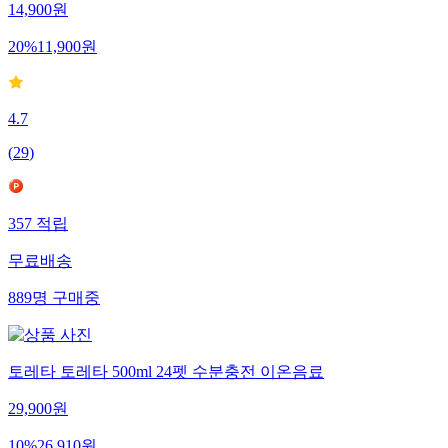
14,900
원
20
%
11,900
원
4.7
(
29
)
357
적립
무료배송
889
명
구매중
토레타 토레타 500ml 24펫 수분충전 이온음료
29,900
원