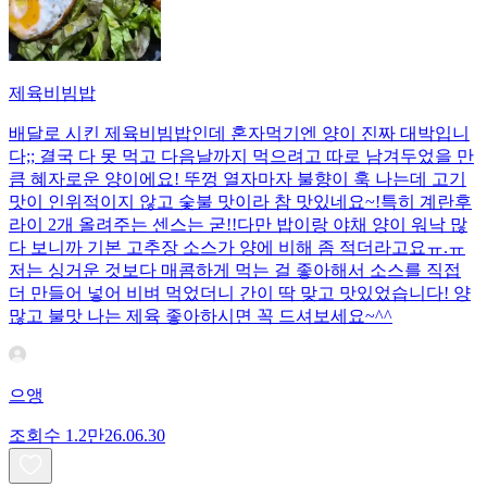
제육비빔밥
배달로 시킨 제육비빔밥인데 혼자먹기엔 양이 진짜 대박입니
다;; 결국 다 못 먹고 다음날까지 먹으려고 따로 남겨두었을 만
큼 혜자로운 양이에요! 뚜껑 열자마자 불향이 훅 나는데 고기
맛이 인위적이지 않고 숯불 맛이라 참 맛있네요~!특히 계란후
라이 2개 올려주는 센스는 굳!! ​다만 밥이랑 야채 양이 워낙 많
다 보니까 기본 고추장 소스가 양에 비해 좀 적더라고요ㅠ.ㅠ
저는 싱거운 것보다 매콤하게 먹는 걸 좋아해서 소스를 직접
더 만들어 넣어 비벼 먹었더니 간이 딱 맞고 맛있었습니다! 양
많고 불맛 나는 제육 좋아하시면 꼭 드셔보세요~^^
으앵
조회수
1.2만
26.06.30