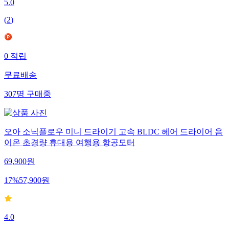
5.0
(
2
)
0
적립
무료배송
307
명
구매중
오아 소닉플로우 미니 드라이기 고속 BLDC 헤어 드라이어 음
이온 초경량 휴대용 여행용 항공모터
69,900
원
17
%
57,900
원
4.0