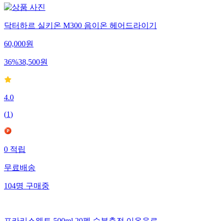
닥터하르 실키온 M300 음이온 헤어드라이기
60,000
원
36
%
38,500
원
4.0
(
1
)
0
적립
무료배송
104
명
구매중