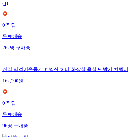
(
1
)
0
적립
무료배송
262
명
구매중
신일 벽걸이온풍기 컨벡션 히터 화장실 욕실 난방기 컨벡터
162,500
원
0
적립
무료배송
96
명
구매중