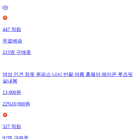
(
9
)
447
적립
무료배송
215
명
구매중
여성 인견 잠옷 원피스 나시 반팔 여름 홈웨어 레이온 루즈핏
실내복
13,900
원
22
%
10,900
원
327
적립
92
명
구매중