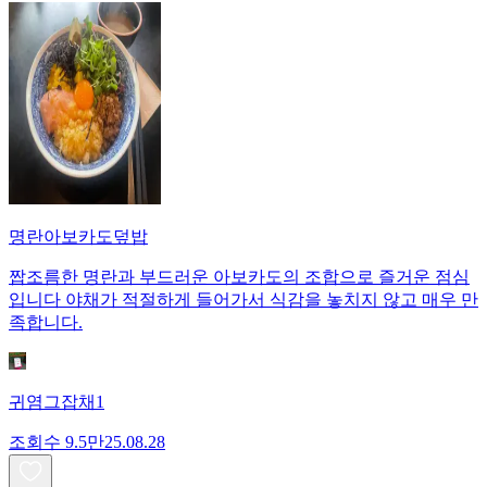
명란아보카도덮밥
짭조름한 명란과 부드러운 아보카도의 조합으로 즐거운 점심
입니다 야채가 적절하게 들어가서 식감을 놓치지 않고 매우 만
족합니다.
귀염그잡채1
조회수
9.5만
25.08.28