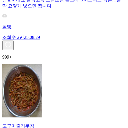
딱 요렇게 넣으면 됩니다.
똘맹
조회수
2만
25.08.29
999+
고구마줄기무침