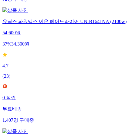
유닉스 파워맥스 이온 헤어드라이어 UN-B1641NA (2100w)
54,600
원
37
%
34,300
원
4.7
(
23
)
0
적립
무료배송
1,407
명
구매중