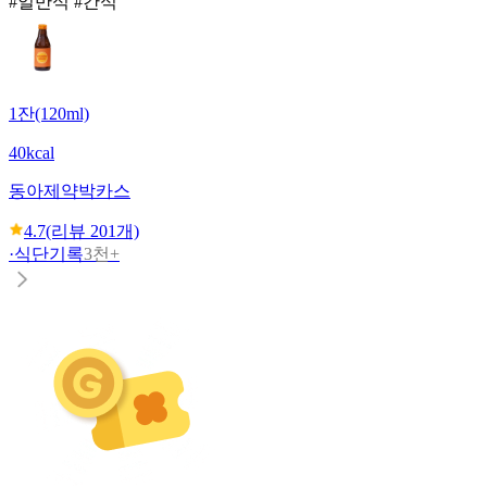
#일반식 #간식
1잔(120ml)
40kcal
동아제약
박카스
4.7
(리뷰
201
개)
·
식단기록
3천+