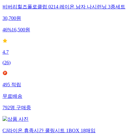
비버리힐즈폴로클럽 0214 레이온 남자 나시런닝 3종세트
30,700
원
46
%
16,500
원
4.7
(
26
)
495
적립
무료배송
792
명
구매중
CJ라이온 휴족시간 쿨링시트 1BOX 18매입