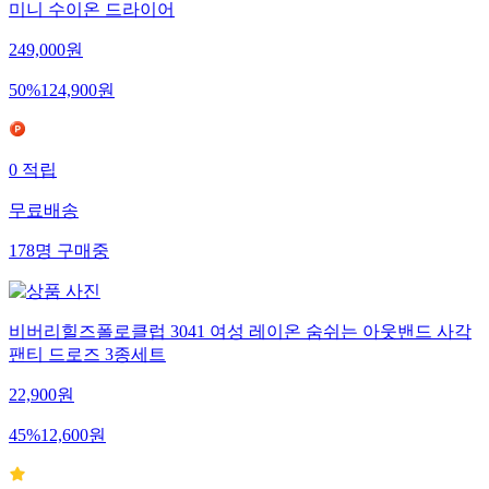
미니 수이온 드라이어
249,000
원
50
%
124,900
원
0
적립
무료배송
178
명
구매중
비버리힐즈폴로클럽 3041 여성 레이온 숨쉬는 아웃밴드 사각
팬티 드로즈 3종세트
22,900
원
45
%
12,600
원