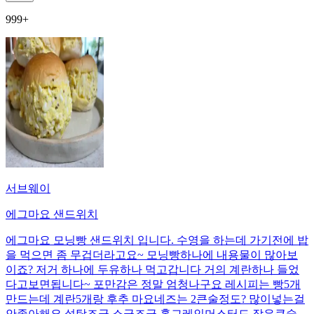
999+
서브웨이
에그마요 샌드위치
에그마요 모닝빵 샌드위치 입니다. 수영을 하는데 가기전에 밥
을 먹으면 좀 무겁더라고요~ 모닝빵하나에 내용물이 많아보
이죠? 저거 하나에 두유하나 먹고갑니다 거의 계란하나 들었
다고보면됩니다~ 포만감은 정말 엄청나구요 레시피는 빵5개
만드는데 계란5개랑 후추 마요네즈는 2큰술정도? 많이넣는걸
안좋아해요 설탕조금 소금조금 홀그레인머스터드 작은큰술