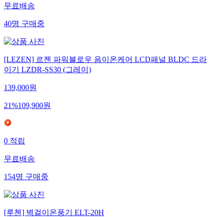
무료배송
40
명
구매중
[LEZEN] 르젠 파워블로우 음이온케어 LCD패널 BLDC 드라
이기 LZDR-SS30 (그레이)
139,000
원
21
%
109,900
원
0
적립
무료배송
154
명
구매중
[루첸] 벽걸이온풍기 ELT-20H