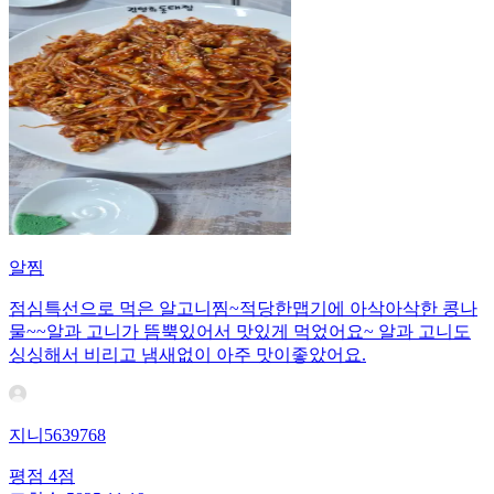
알찜
점심특선으로 먹은 알고니찜~적당한맵기에 아삭아삭한 콩나
물~~알과 고니가 뜸뿍있어서 맛있게 먹었어요~ 알과 고니도
싱싱해서 비리고 냄새없이 아주 맛이좋았어요.
지니5639768
평점
4
점