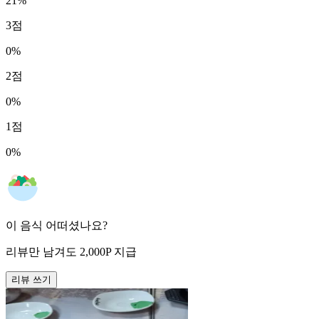
21
%
3
점
0
%
2
점
0
%
1
점
0
%
이 음식 어떠셨나요?
리뷰만 남겨도
2,000
P
지급
리뷰 쓰기