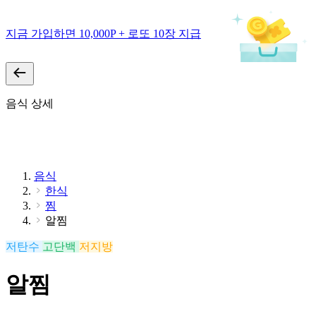
지금 가입하면 10,000P + 로또 10장 지급
음식 상세
음식
한식
찜
알찜
저탄수
고단백
저지방
알찜