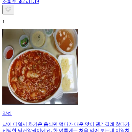
조회수
58
25.11.19
1
알찜
날이 더워서 차가운 음식만 먹다가 매운 맛이 땡기길래 찾다가
선택한 명란알찜이에요. 한 여름에는 처음 먹어 보는데 이열치