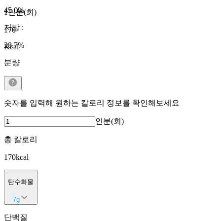
45.0
%
1인분(회)
지방
:
170
28.7
%
Kcal
분량
숫자를 입력해 원하는 칼로리 정보를 확인해보세요
인분(회)
총 칼로리
170
kcal
탄수화물
7
g
단백질