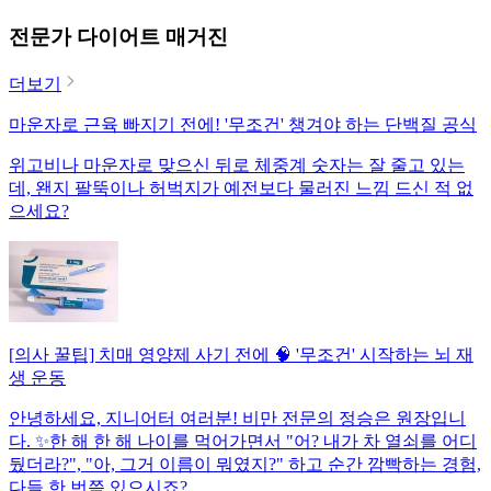
전문가 다이어트 매거진
더보기
마운자로 근육 빠지기 전에! '무조건' 챙겨야 하는 단백질 공식
위고비나 마운자로 맞으신 뒤로 체중계 숫자는 잘 줄고 있는
데, 왠지 팔뚝이나 허벅지가 예전보다 물러진 느낌 드신 적 없
으세요?
[의사 꿀팁] 치매 영양제 사기 전에 🧠 '무조건' 시작하는 뇌 재
생 운동
안녕하세요, 지니어터 여러분! 비만 전문의 정승은 원장입니
다. ✨한 해 한 해 나이를 먹어가면서 "어? 내가 차 열쇠를 어디
뒀더라?", "아, 그거 이름이 뭐였지?" 하고 순간 깜빡하는 경험,
다들 한 번쯤 있으시죠?