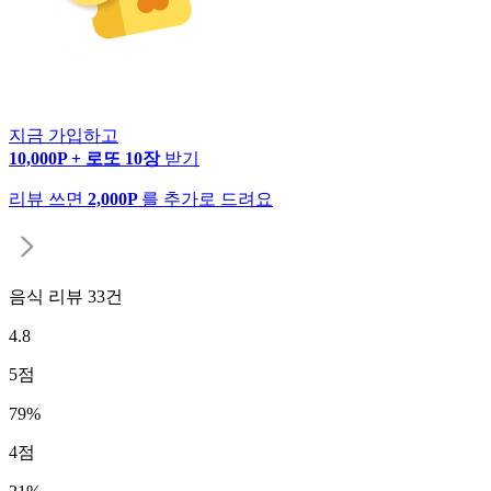
지금 가입하고
10,000P + 로또 10장
받기
리뷰 쓰면
2,000P
를 추가로 드려요
음식 리뷰
33
건
4.8
5
점
79
%
4
점