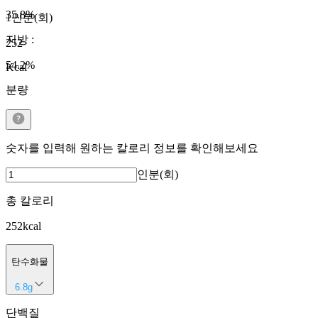
35.8
%
1인분(회)
지방
:
252
54.2
%
Kcal
분량
숫자를 입력해 원하는 칼로리 정보를 확인해보세요
인분(회)
총 칼로리
252
kcal
탄수화물
6.8
g
단백질