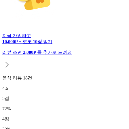
지금 가입하고
10,000P + 로또 10장
받기
리뷰 쓰면
2,000P
를 추가로 드려요
음식 리뷰
18
건
4.6
5
점
72
%
4
점