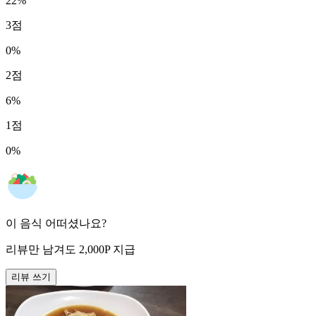
22
%
3
점
0
%
2
점
6
%
1
점
0
%
이 음식 어떠셨나요?
리뷰만 남겨도
2,000
P
지급
리뷰 쓰기