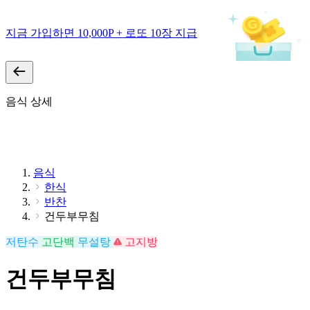
지금 가입하면 10,000P + 로또 10장 지급
음식 상세
음식
한식
반찬
건두부무침
저탄수
고단백
무설탕
고지방
건두부무침