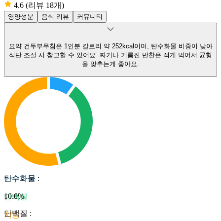
4.6
(리뷰 18개)
영양성분
음식 리뷰
커뮤니티
요약
건두부무침은 1인분 칼로리 약 252kcal이며, 탄수화물 비중이 낮아
식단 조절 시 참고할 수 있어요.
짜거나 기름진 반찬은 적게 먹어서 균형
을 맞추는게 좋아요.
탄수화물
탄수화물
:
10.0
%
단백질
단백질
:
지방