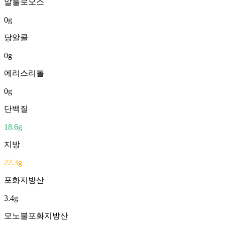
알룰로오스
0
g
당알콜
0
g
에리스리톨
0
g
단백질
18.6
g
지방
22.3
g
포화지방산
3.4
g
모노불포화지방산