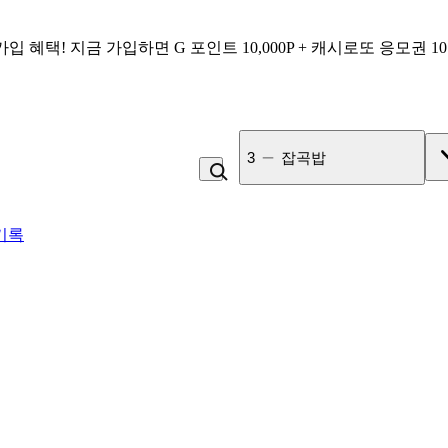
가입 혜택!
지금 가입하면
G 포인트 10,000P + 캐시로또 응모권 1
4
비_플레인 쿽
기록