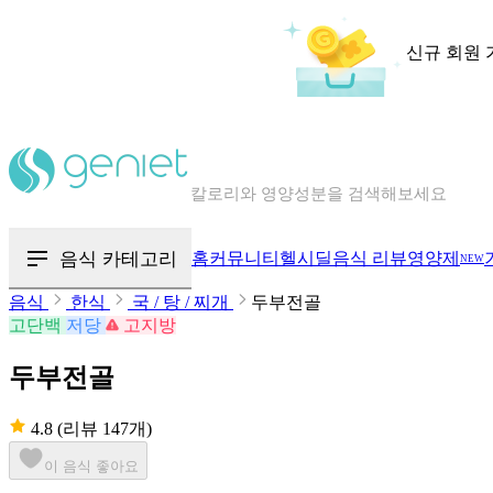
신규 회원 
칼로리와 영양성분을 검색해보세요
혈당 · 다이어트 음식 검색해보세요
음식 카테고리
홈
커뮤니티
헬시딜
음식 리뷰
영양제
NEW
음식 · 영양제 리뷰를 찾아보세요
음식
한식
국 / 탕 / 찌개
두부전골
고단백
저당
고지방
두부전골
4.8
(리뷰 147개)
이 음식 좋아요