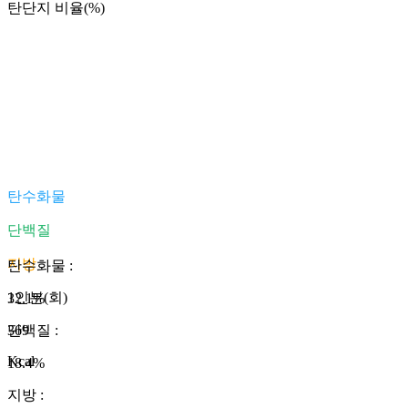
탄단지 비율(%)
탄수화물
단백질
지방
탄수화물
:
1인분(회)
32.1
%
369
단백질
:
Kcal
18.4
%
지방
: