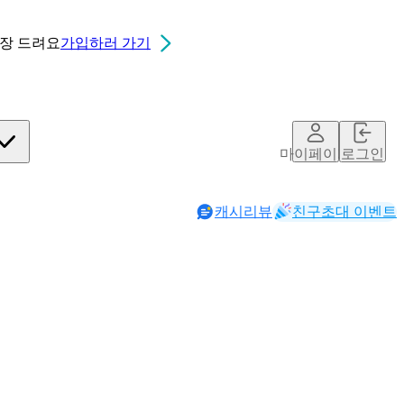
0장
드려요
가입하러 가기
마이페이지
로그인
캐시리뷰
친구초대 이벤트