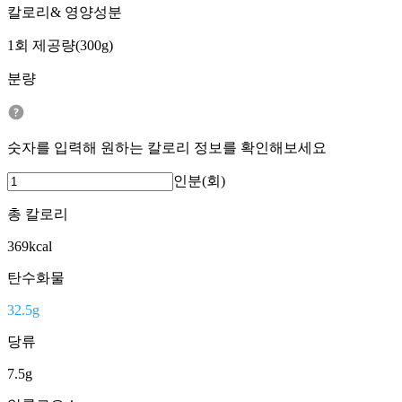
칼로리& 영양성분
1회 제공량(300g)
분량
숫자를 입력해 원하는 칼로리 정보를 확인해보세요
인분(회)
총 칼로리
369
kcal
탄수화물
32.5
g
당류
7.5
g