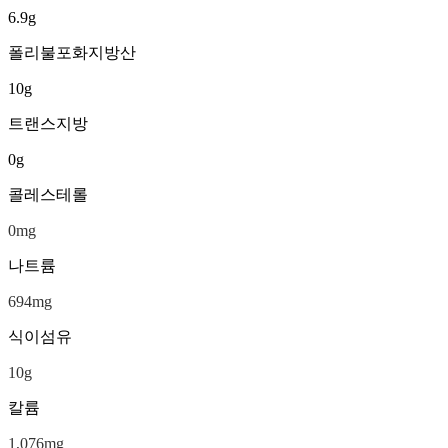
6.9
g
폴리불포화지방산
10
g
트랜스지방
0
g
콜레스테롤
0
mg
나트륨
694
mg
식이섬유
10
g
칼륨
1,076
mg