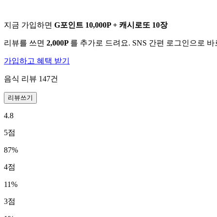
지금 가입하면
G포인트 10,000P + 캐시로또 10장
리뷰를 쓰면
2,000P
를 추가로 드려요. SNS 간편 로그인으로 
가입하고 혜택 받기
음식 리뷰
147
건
리뷰쓰기
4.8
5
점
87
%
4
점
11
%
3
점