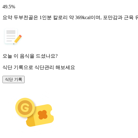
49.5
%
요약
두부전골은 1인분 칼로리 약 369kcal이며, 포만감과 근
오늘 이 음식을 드셨나요?
식단 기록
으로 식단관리 해보세요
식단 기록