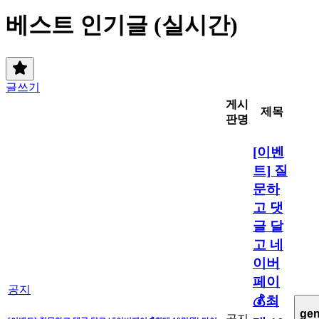
베스트 인기글 (실시간)
글쓰기
게시
제목
판명
[이벤
트] 질
문하
고 댓
글 달
고 네
이버
페이
공지
💰최
gen
공지