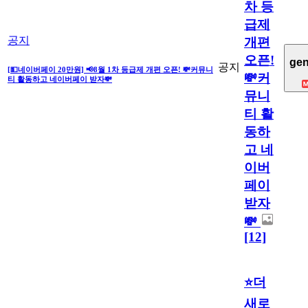
차 등
급제
공지
개편
오픈!
gen
공지
[💵네이버페이 20만원] 📢8월 1차 등급제 개편 오픈! 💸커뮤니
💸커
티 활동하고 네이버페이 받자💸
뮤니
티 활
동하
고 네
이버
페이
받자
💸
[12]
⭐더
새로