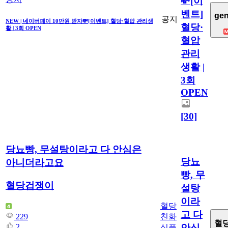
💸[이
벤트]
gen
공지
NEW | 네이버페이 10만원 받자💸[이벤트] 혈당·혈압 관리생
혈당·
활 | 3회 OPEN
혈압
관리
생활 |
3회
OPEN
[30]
당뇨빵, 무설탕이라고 다 안심은
당뇨
아니더라고요
빵, 무
혈당겁쟁이
설탕
이라
혈당
고 다
친화
229
혈
2
안심
식품