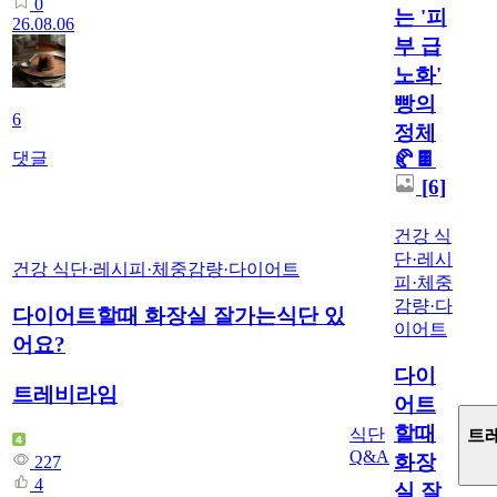
0
는 '피
26.08.06
부 급
노화'
빵의
6
정체
🥐🍫
댓글
[6]
건강 식
단·레시
건강 식단·레시피
·
체중감량·다이어트
피
·
체중
감량·다
다이어트할때 화장실 잘가는식단 있
이어트
어요?
다이
트레비라임
어트
할때
식단
트
Q&A
화장
227
4
실 잘