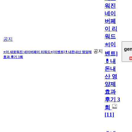
워진
네이
버페
이 리
워드
공지
⭐[이
gen
공지
⭐더 새로워진 네이버페이 리워드⭐[이벤트]💊내돈내산 영양제
벤트]
효과 후기 3회
💊내
돈내
산 영
양제
효과
후기 3
회
[11]