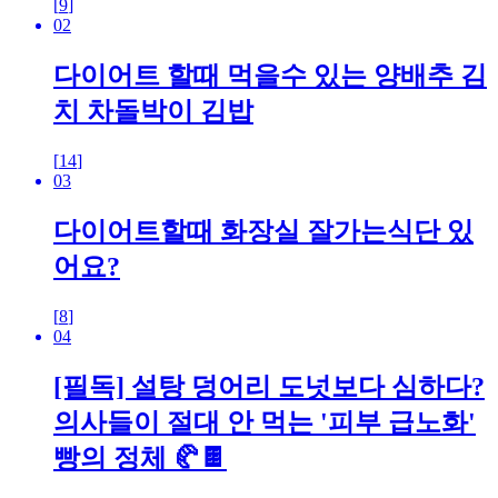
[
9
]
02
다이어트 할때 먹을수 있는 양배추 김
치 차돌박이 김밥
[
14
]
03
다이어트할때 화장실 잘가는식단 있
어요?
[
8
]
04
[필독] 설탕 덩어리 도넛보다 심하다?
의사들이 절대 안 먹는 '피부 급노화'
빵의 정체 🥐🍫