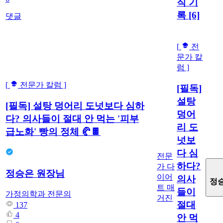
직 기
록
[6]
댓글
[
전
문가 칼
럼 ]
[
전문가 칼럼 ]
[필독]
설탕
[필독] 설탕 덩어리 도넛보다 심하
덩어
다? 의사들이 절대 안 먹는 '피부
리 도
급노화' 빵의 정체 🥐🍫
넛보
다 심
전문
하다?
가 다
정승은 원장님
이어
의사
정
트 매
들이
가정의학과 전문의
거진
절대
137
4
안 먹