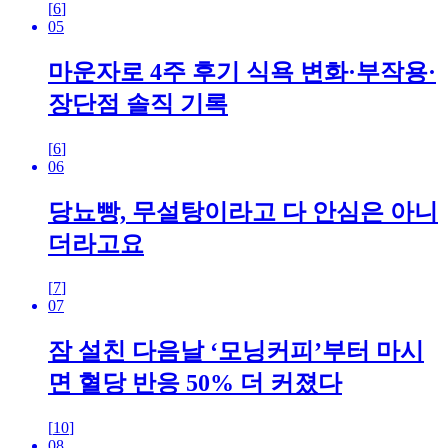
[
6
]
05
마운자로 4주 후기 식욕 변화·부작용·
장단점 솔직 기록
[
6
]
06
당뇨빵, 무설탕이라고 다 안심은 아니
더라고요
[
7
]
07
잠 설친 다음날 ‘모닝커피’부터 마시
면 혈당 반응 50% 더 커졌다
[
10
]
08