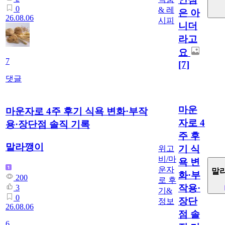
0
& 레
은 아
26.08.06
시피
니더
라고
요
7
[7]
댓글
마운
마운자로 4주 후기 식욕 변화·부작
자로 4
용·장단점 솔직 기록
주 후
말라깽이
기 식
위고
비/마
욕 변
운자
말
화·부
200
로 후
작용·
3
기&
0
장단
정보
26.08.06
점 솔
6