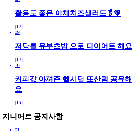
활용도 좋은 야채치즈샐러드🥬💚
[
12
]
09
저당롤 유부초밥 으로 다이어트 해요
[
12
]
10
커피값 아껴준 헬시딜 또산템 공유해
요
[
15
]
지니어트 공지사항
01