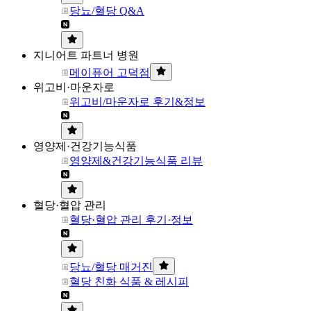
당뇨/혈당 Q&A
지니어트 파트너 병원
메이퓨어 고덕점
위고비·마운자로
위고비/마운자로 후기&정보
영양제·건강기능식품
영양제&건강기능식품 리뷰
혈당·혈압 관리
혈당·혈압 관리 후기·정보
당뇨/혈당 매거진
혈당 친화 식품 & 레시피