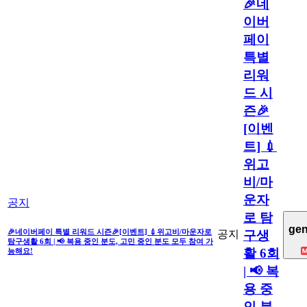
🎉네
이버
페이
특별
리워
드 시
즌🎉
[이벤
트] 💉
위고
비/마
운자
공지
로 탐
gen
🎉네이버페이 특별 리워드 시즌🎉[이벤트] 💉위고비/마운자로
공지
구생
탐구생활 6회 | 📢 복용 중인 분도, 고민 중인 분도 모두 참여 가
활 6회
능해요!
| 📢 복
용 중
인 분