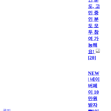
도, 고
민 중
인 분
도 모
두 참
여 가
능해
요!
[20]
NEW
| 네이
버페
이 10
만원
받자
공지