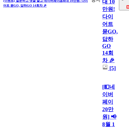
대 10
[이벤트] 질문하고 댓글 달고 네이버페이💰최대 10만원! 다이
어트 묻GO, 답하GO 14회차 🎉
만원!
다이
어트
묻GO,
답하
GO
14회
차 🎉
[5]
[💵네
이버
페이
20만
원] 📢
8월 1