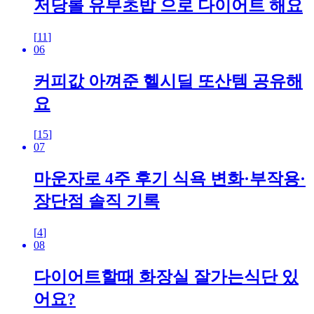
저당롤 유부초밥 으로 다이어트 해요
[
11
]
06
커피값 아껴준 헬시딜 또산템 공유해
요
[
15
]
07
마운자로 4주 후기 식욕 변화·부작용·
장단점 솔직 기록
[
4
]
08
다이어트할때 화장실 잘가는식단 있
어요?