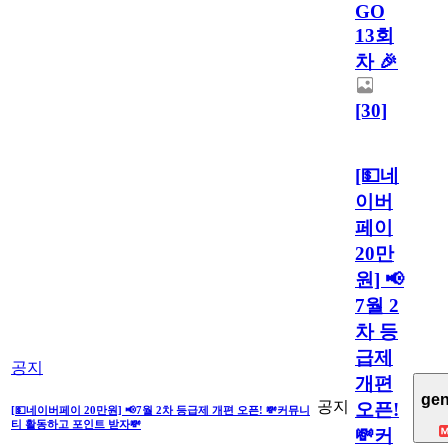
GO
13회
차 🎉
[30]
[💵네
이버
페이
20만
원] 📢
7월 2
차 등
급제
공지
개편
gen
공지
오픈!
[💵네이버페이 20만원] 📢7월 2차 등급제 개편 오픈! 💸커뮤니
티 활동하고 포인트 받자💸
💸커