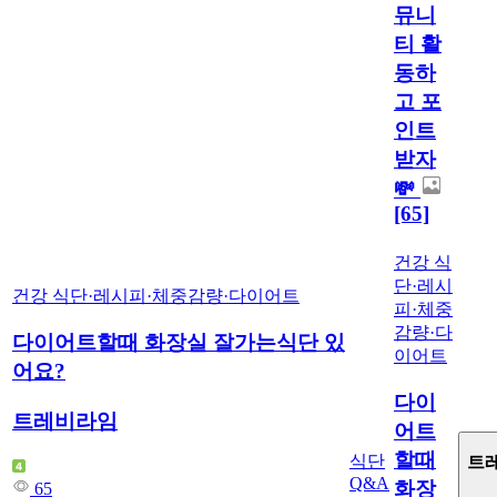
뮤니
티 활
동하
고 포
인트
받자
💸
[65]
건강 식
단·레시
건강 식단·레시피
·
체중감량·다이어트
피
·
체중
감량·다
다이어트할때 화장실 잘가는식단 있
이어트
어요?
다이
트레비라임
어트
할때
식단
트
Q&A
화장
65