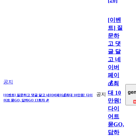
[26]
[이벤
트] 질
문하
고 댓
글 달
고 네
이버
페이
공지
💰최
gen
대 10
공지
[이벤트] 질문하고 댓글 달고 네이버페이💰최대 10만원! 다이
만원!
어트 묻GO, 답하GO 13회차 🎉
다이
어트
묻GO,
답하