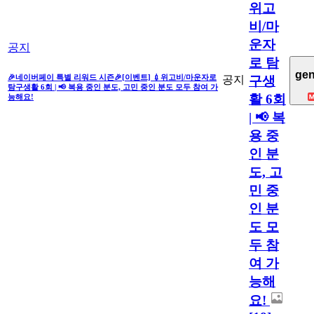
위고
비/마
운자
공지
로 탐
gen
🎉네이버페이 특별 리워드 시즌🎉[이벤트] 💉위고비/마운자로
공지
구생
탐구생활 6회 | 📢 복용 중인 분도, 고민 중인 분도 모두 참여 가
활 6회
능해요!
| 📢 복
용 중
인 분
도, 고
민 중
인 분
도 모
두 참
여 가
능해
요!