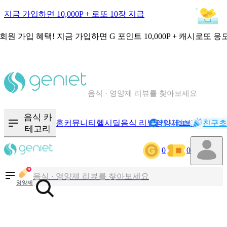
지금 가입하면 10,000P + 로또 10장 지급
회원 가입 혜택!
지금 가입하면
G 포인트 10,000P + 캐시로또 응
칼로리와 영양성분을 검색해보세요
혈당 · 다이어트 음식 검색해보세요
음식 카
홈
커뮤니티
헬시딜
음식 리뷰
영양제
캐시리뷰
기록
친구초
NEW
테고리
음식 · 영양제 리뷰를 찾아보세요
0
0
칼로리와 영양성분을 검색해보세요
영양제
혈당 · 다이어트 음식 검색해보세요
음식 · 영양제 리뷰를 찾아보세요