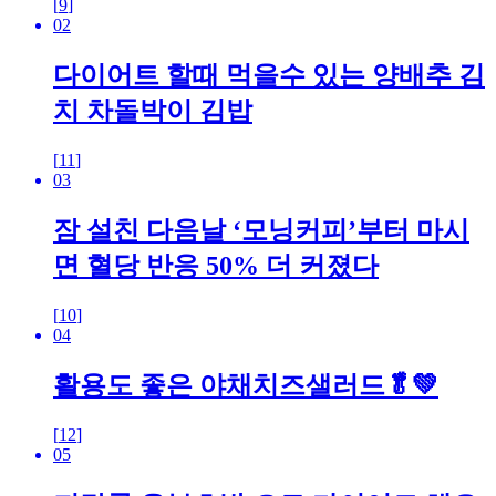
[
9
]
02
다이어트 할때 먹을수 있는 양배추 김
치 차돌박이 김밥
[
11
]
03
잠 설친 다음날 ‘모닝커피’부터 마시
면 혈당 반응 50% 더 커졌다
[
10
]
04
활용도 좋은 야채치즈샐러드🥬💚
[
12
]
05