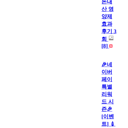
돈내
산 영
양제
효과
후기 3
회
[8]
🎉네
이버
페이
특별
리워
드 시
즌🎉
[이벤
트] 💉