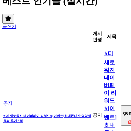
베스트 인기글 (실시간)
글쓰기
게시
제목
판명
⭐더
새로
워진
네이
버페
이 리
워드
공지
⭐[이
gen
공지
⭐더 새로워진 네이버페이 리워드⭐[이벤트]💊내돈내산 영양제
벤트]
효과 후기 3회
💊내