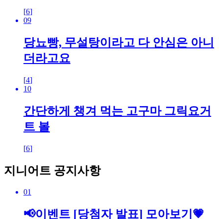
[
6
]
09
당뇨빵, 무설탕이라고 다 안심은 아니
더라고요
[
4
]
10
간단하게 챙겨 먹는 고구마 그릭요거
트 볼
[
6
]
지니어트 공지사항
01
📢이벤트 [당첨자 발표] 모아보기💗