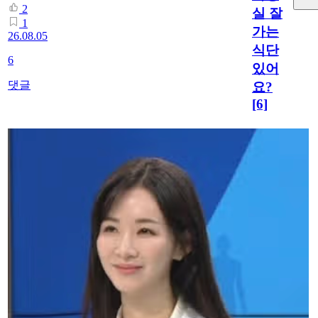
2
실 잘
1
가는
26.08.05
식단
6
있어
댓글
요?
[6]