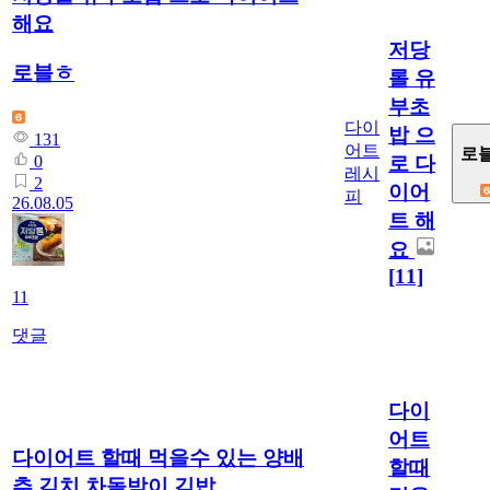
해요
저당
로블ㅎ
롤 유
부초
다이
밥 으
131
어트
로
0
로 다
레시
2
이어
피
26.08.05
트 해
요
[11]
11
댓글
다이
어트
다이어트 할때 먹을수 있는 양배
할때
추 김치 차돌박이 김밥