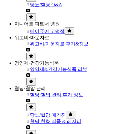
당뇨/혈당 Q&A
지니어트 파트너 병원
메이퓨어 고덕점
위고비·마운자로
위고비/마운자로 후기&정보
영양제·건강기능식품
영양제&건강기능식품 리뷰
혈당·혈압 관리
혈당·혈압 관리 후기·정보
당뇨/혈당 매거진
혈당 친화 식품 & 레시피