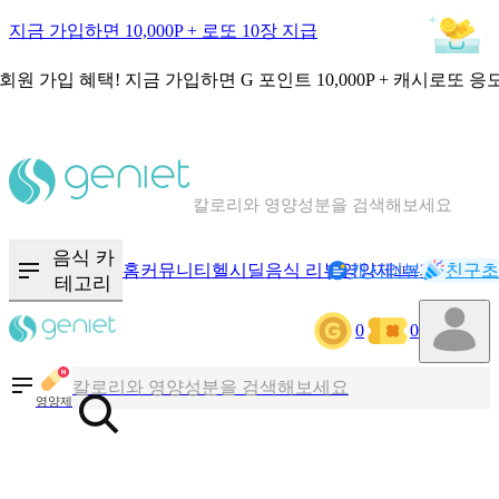
지금 가입하면 10,000P + 로또 10장 지급
회원 가입 혜택!
지금 가입하면
G 포인트 10,000P + 캐시로또 응
칼로리와 영양성분을 검색해보세요
혈당 · 다이어트 음식 검색해보세요
음식 카
홈
커뮤니티
헬시딜
음식 리뷰
영양제
캐시리뷰
기록
친구초
NEW
테고리
음식 · 영양제 리뷰를 찾아보세요
0
0
칼로리와 영양성분을 검색해보세요
영양제
혈당 · 다이어트 음식 검색해보세요
음식 · 영양제 리뷰를 찾아보세요