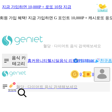
지금 가입하면 10,000P + 로또 10장 지급
회원 가입 혜택!
지금 가입하면
G 포인트 10,000P + 캐시로또 응
칼로리와 영양성분을 검색해보세요
혈당 · 다이어트 음식 검색해보세요
음식 · 영양제 리뷰를 찾아보세요
음식 카
홈
커뮤니티
헬시딜
음식 리뷰
영양제
캐시리뷰
기록
친구초
NEW
테고리
0
0
칼로리와 영양성분을 검색해보세요
혈당 · 다이어트 음식 검색해보세요
영양제
음식 · 영양제 리뷰를 찾아보세요