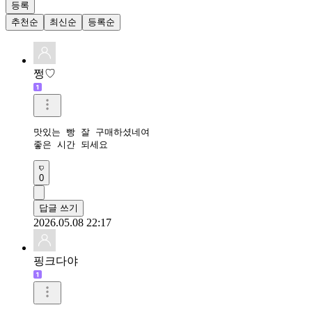
등록
추천순
최신순
등록순
쩡♡
맛있는 빵 잘 구매하셨네여

좋은 시간 되세요
0
답글 쓰기
2026.05.08 22:17
핑크다야