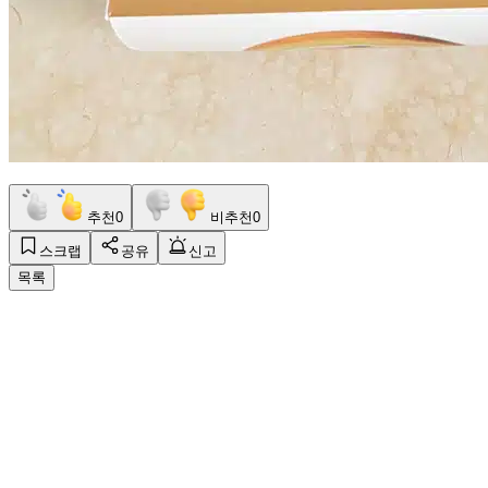
추천
0
비추천
0
스크랩
공유
신고
목록