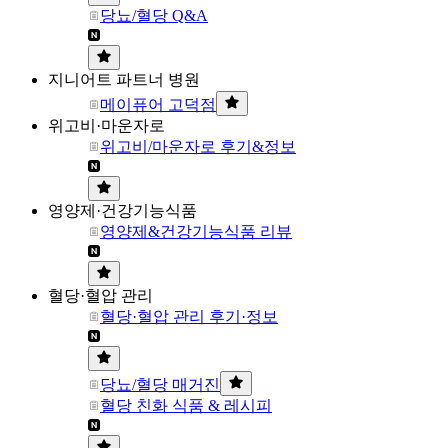
당뇨/혈당 Q&A
지니어트 파트너 병원
메이퓨어 고덕점
위고비·마운자로
위고비/마운자로 후기&정보
영양제·건강기능식품
영양제&건강기능식품 리뷰
혈당·혈압 관리
혈당·혈압 관리 후기·정보
당뇨/혈당 매거진
혈당 친화 식품 & 레시피