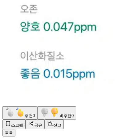
추천
0
비추천
0
스크랩
공유
신고
목록