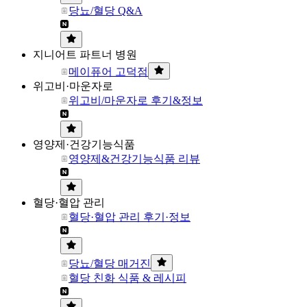
당뇨/혈당 Q&A
지니어트 파트너 병원
메이퓨어 고덕점
위고비·마운자로
위고비/마운자로 후기&정보
영양제·건강기능식품
영양제&건강기능식품 리뷰
혈당·혈압 관리
혈당·혈압 관리 후기·정보
당뇨/혈당 매거진
혈당 친화 식품 & 레시피