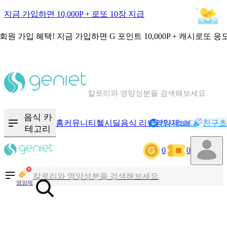
지금 가입하면 10,000P + 로또 10장 지급
회원 가입 혜택!
지금 가입하면
G 포인트 10,000P + 캐시로또 응
칼로리와 영양성분을 검색해보세요
혈당 · 다이어트 음식 검색해보세요
음식 카
홈
커뮤니티
헬시딜
음식 리뷰
영양제
캐시리뷰
기록
친구초
NEW
테고리
음식 · 영양제 리뷰를 찾아보세요
0
0
칼로리와 영양성분을 검색해보세요
영양제
혈당 · 다이어트 음식 검색해보세요
음식 · 영양제 리뷰를 찾아보세요