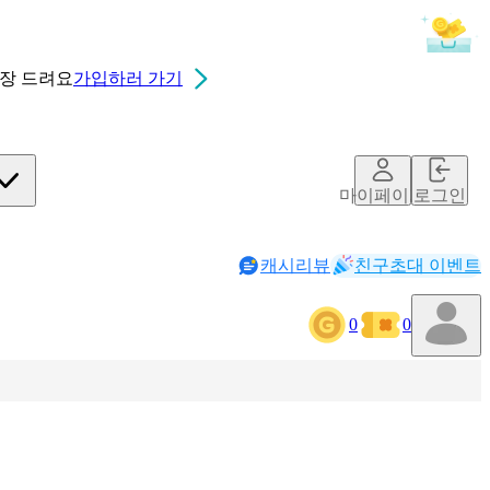
0장
드려요
가입하러 가기
마이페이지
로그인
캐시리뷰
친구초대 이벤트
0
0