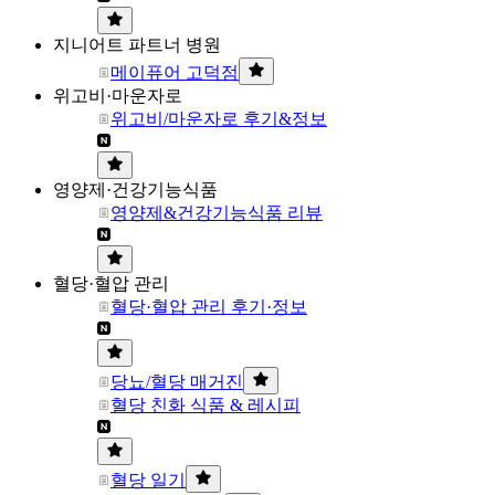
지니어트 파트너 병원
메이퓨어 고덕점
위고비·마운자로
위고비/마운자로 후기&정보
영양제·건강기능식품
영양제&건강기능식품 리뷰
혈당·혈압 관리
혈당·혈압 관리 후기·정보
당뇨/혈당 매거진
혈당 친화 식품 & 레시피
혈당 일기