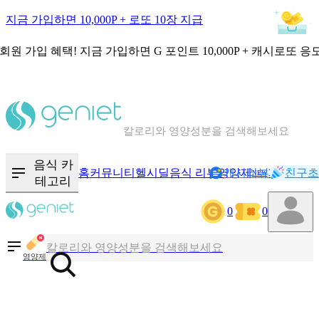
지금 가입하면 10,000P + 로또 10장 지급
회원 가입 혜택!
지금 가입하면
G 포인트 10,000P + 캐시로또 응
칼로리와 영양성분을 검색해보세요
혈당 · 다이어트 음식 검색해보세요
음식 카
홈
커뮤니티
헬시딜
음식 리뷰
영양제
캐시리뷰
기록
친구초
NEW
테고리
음식 · 영양제 리뷰를 찾아보세요
0
0
칼로리와 영양성분을 검색해보세요
영양제
혈당 · 다이어트 음식 검색해보세요
음식 · 영양제 리뷰를 찾아보세요