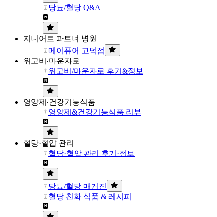
당뇨/혈당 Q&A
지니어트 파트너 병원
메이퓨어 고덕점
위고비·마운자로
위고비/마운자로 후기&정보
영양제·건강기능식품
영양제&건강기능식품 리뷰
혈당·혈압 관리
혈당·혈압 관리 후기·정보
당뇨/혈당 매거진
혈당 친화 식품 & 레시피