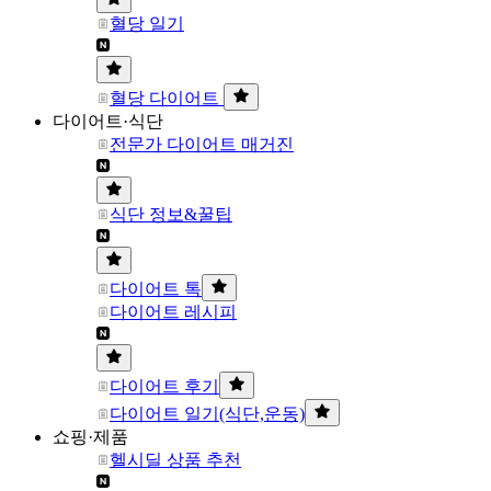
혈당 일기
혈당 다이어트
다이어트·식단
전문가 다이어트 매거진
식단 정보&꿀팁
다이어트 톡
다이어트 레시피
다이어트 후기
다이어트 일기(식단,운동)
쇼핑·제품
헬시딜 상품 추천