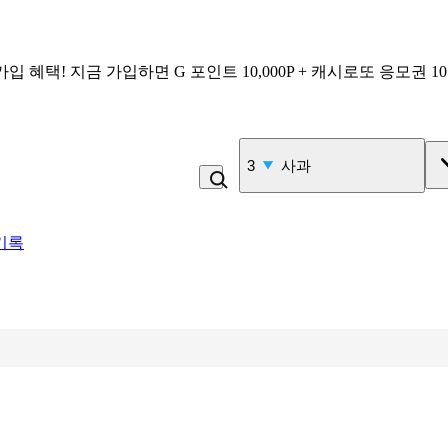
가입 혜택!
지금 가입하면
G 포인트 10,000P + 캐시로또 응모권 1
4
비_플레인 쿽
기록