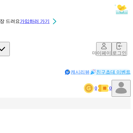
0장
드려요
가입하러 가기
마이페이지
로그인
캐시리뷰
친구초대 이벤트
0
0