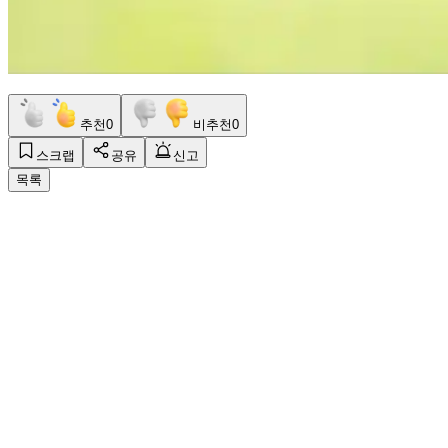
추천
0
비추천
0
스크랩
공유
신고
목록