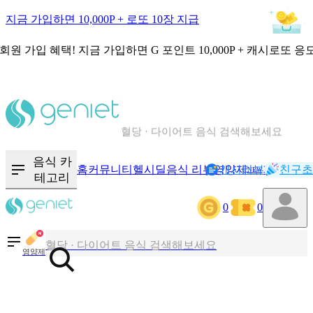
지금 가입하면 10,000P + 로또 10장 지급
회원 가입 혜택!
지금 가입하면
G 포인트 10,000P + 캐시로또 응
칼로리와 영양성분을 검색해보세요
혈당 · 다이어트 음식 검색해보세요
음식 · 영양제 리뷰를 찾아보세요
음식 카
홈
커뮤니티
헬시딜
음식 리뷰
영양제
캐시리뷰
기록
친구초
NEW
테고리
0
0
칼로리와 영양성분을 검색해보세요
혈당 · 다이어트 음식 검색해보세요
영양제
음식 · 영양제 리뷰를 찾아보세요