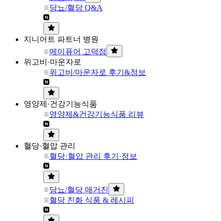
당뇨/혈당 Q&A
지니어트 파트너 병원
메이퓨어 고덕점
위고비·마운자로
위고비/마운자로 후기&정보
영양제·건강기능식품
영양제&건강기능식품 리뷰
혈당·혈압 관리
혈당·혈압 관리 후기·정보
당뇨/혈당 매거진
혈당 친화 식품 & 레시피