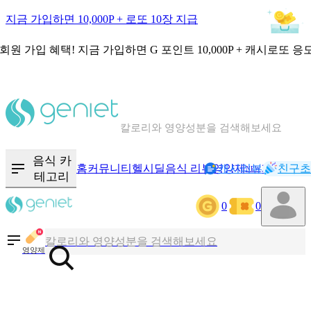
지금 가입하면 10,000P + 로또 10장 지급
회원 가입 혜택!
지금 가입하면
G 포인트 10,000P + 캐시로또 응
칼로리와 영양성분을 검색해보세요
혈당 · 다이어트 음식 검색해보세요
음식 카
홈
커뮤니티
헬시딜
음식 리뷰
영양제
캐시리뷰
기록
친구초
NEW
테고리
음식 · 영양제 리뷰를 찾아보세요
0
0
칼로리와 영양성분을 검색해보세요
영양제
혈당 · 다이어트 음식 검색해보세요
음식 · 영양제 리뷰를 찾아보세요