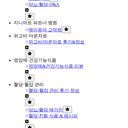
당뇨/혈당 Q&A
지니어트 파트너 병원
메이퓨어 고덕점
위고비·마운자로
위고비/마운자로 후기&정보
영양제·건강기능식품
영양제&건강기능식품 리뷰
혈당·혈압 관리
혈당·혈압 관리 후기·정보
당뇨/혈당 매거진
혈당 친화 식품 & 레시피