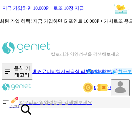
지금 가입하면 10,000P + 로또 10장 지급
회원 가입 혜택!
지금 가입하면
G 포인트 10,000P + 캐시로또 응
칼로리와 영양성분을 검색해보세요
혈당 · 다이어트 음식 검색해보세요
음식 카
홈
커뮤니티
헬시딜
음식 리뷰
영양제
캐시리뷰
기록
친구초
NEW
테고리
음식 · 영양제 리뷰를 찾아보세요
0
0
칼로리와 영양성분을 검색해보세요
영양제
혈당 · 다이어트 음식 검색해보세요
음식 · 영양제 리뷰를 찾아보세요