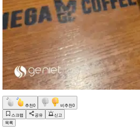
추천
0
비추천
0
스크랩
공유
신고
목록