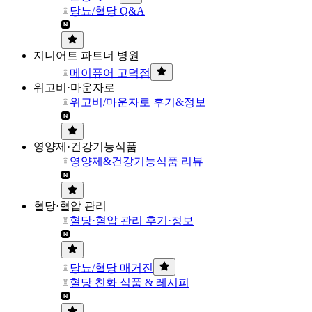
당뇨/혈당 Q&A
지니어트 파트너 병원
메이퓨어 고덕점
위고비·마운자로
위고비/마운자로 후기&정보
영양제·건강기능식품
영양제&건강기능식품 리뷰
혈당·혈압 관리
혈당·혈압 관리 후기·정보
당뇨/혈당 매거진
혈당 친화 식품 & 레시피