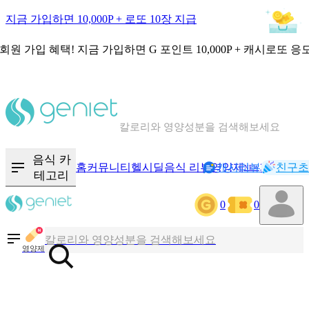
지금 가입하면 10,000P + 로또 10장 지급
회원 가입 혜택!
지금 가입하면
G 포인트 10,000P + 캐시로또 응
칼로리와 영양성분을 검색해보세요
혈당 · 다이어트 음식 검색해보세요
음식 카
홈
커뮤니티
헬시딜
음식 리뷰
영양제
캐시리뷰
기록
친구초
NEW
테고리
음식 · 영양제 리뷰를 찾아보세요
0
0
칼로리와 영양성분을 검색해보세요
영양제
혈당 · 다이어트 음식 검색해보세요
음식 · 영양제 리뷰를 찾아보세요