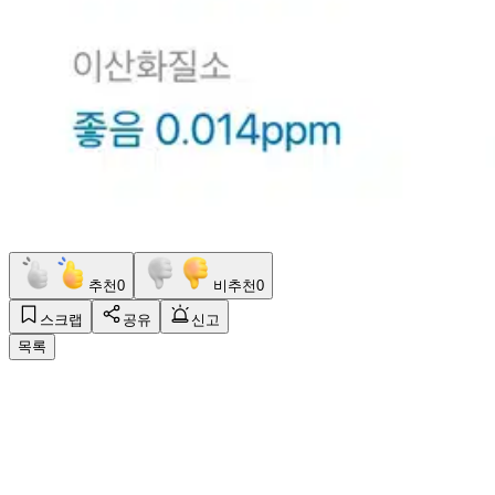
추천
0
비추천
0
스크랩
공유
신고
목록