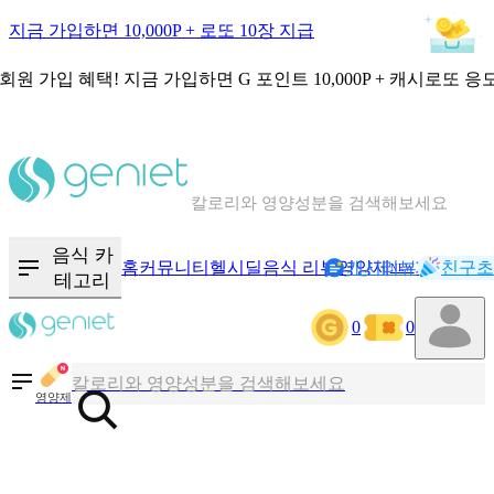
지금 가입하면 10,000P + 로또 10장 지급
회원 가입 혜택!
지금 가입하면
G 포인트 10,000P + 캐시로또 응
칼로리와 영양성분을 검색해보세요
혈당 · 다이어트 음식 검색해보세요
음식 · 영양제 리뷰를 찾아보세요
음식 카
홈
커뮤니티
헬시딜
음식 리뷰
영양제
캐시리뷰
기록
친구초
NEW
테고리
0
0
칼로리와 영양성분을 검색해보세요
혈당 · 다이어트 음식 검색해보세요
영양제
음식 · 영양제 리뷰를 찾아보세요