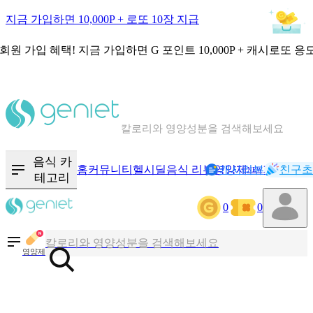
지금 가입하면 10,000P + 로또 10장 지급
회원 가입 혜택!
지금 가입하면
G 포인트 10,000P + 캐시로또 응
칼로리와 영양성분을 검색해보세요
혈당 · 다이어트 음식 검색해보세요
음식 카
홈
커뮤니티
헬시딜
음식 리뷰
영양제
캐시리뷰
기록
친구초
NEW
테고리
음식 · 영양제 리뷰를 찾아보세요
0
0
칼로리와 영양성분을 검색해보세요
영양제
혈당 · 다이어트 음식 검색해보세요
음식 · 영양제 리뷰를 찾아보세요