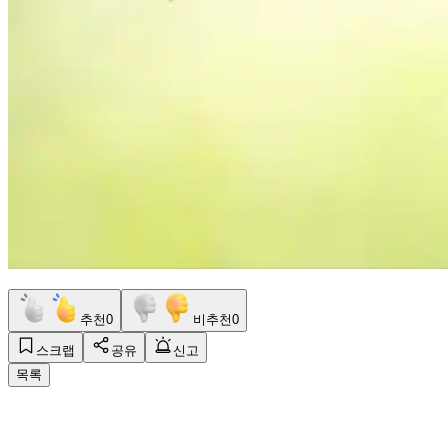
추천
0
비추천
0
스크랩
공유
신고
목록