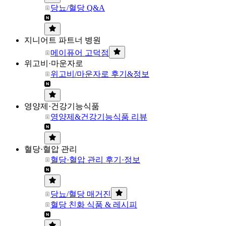
당뇨/혈당 Q&A
지니어트 파트너 병원
메이퓨어 고덕점
위고비·마운자로
위고비/마운자로 후기&정보
영양제·건강기능식품
영양제&건강기능식품 리뷰
혈당·혈압 관리
혈당·혈압 관리 후기·정보
당뇨/혈당 매거진
혈당 친화 식품 & 레시피