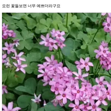
요런 꽃들보면 너무 예쁘더라구요