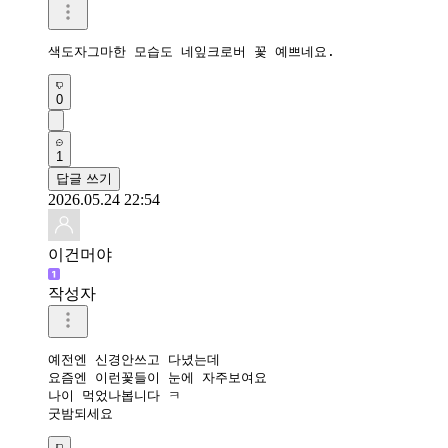
색도자그마한 모습도 네잎크로버 꽃 예쁘네요.
0
1
답글 쓰기
2026.05.24 22:54
이건머야
작성자
예전엔 신경안쓰고 다녔는데

요즘엔 이런꽃들이 눈에 자주보여요

나이 먹었나봅니다 ㅋ

굿밤되세요 