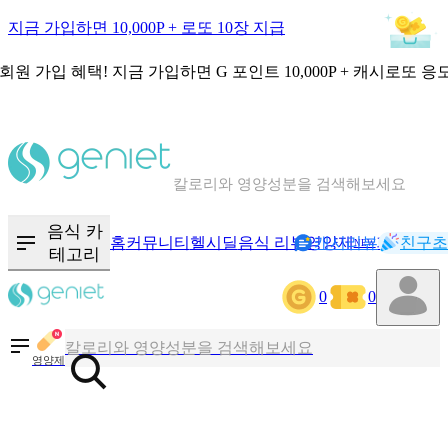
지금 가입하면 10,000P + 로또 10장 지급
회원 가입 혜택!
지금 가입하면
G 포인트 10,000P + 캐시로또 응
칼로리와 영양성분을 검색해보세요
혈당 · 다이어트 음식 검색해보세요
음식 카
홈
커뮤니티
헬시딜
음식 리뷰
영양제
캐시리뷰
기록
친구초
NEW
테고리
음식 · 영양제 리뷰를 찾아보세요
0
0
칼로리와 영양성분을 검색해보세요
영양제
혈당 · 다이어트 음식 검색해보세요
음식 · 영양제 리뷰를 찾아보세요