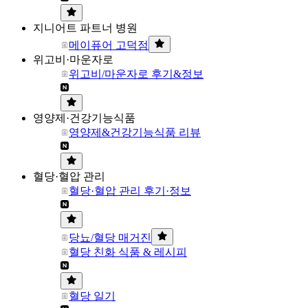
지니어트 파트너 병원
메이퓨어 고덕점
위고비·마운자로
위고비/마운자로 후기&정보
영양제·건강기능식품
영양제&건강기능식품 리뷰
혈당·혈압 관리
혈당·혈압 관리 후기·정보
당뇨/혈당 매거진
혈당 친화 식품 & 레시피
혈당 일기