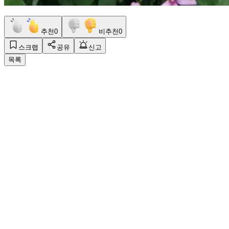
추천
0
비추천
0
스크랩
공유
신고
목록