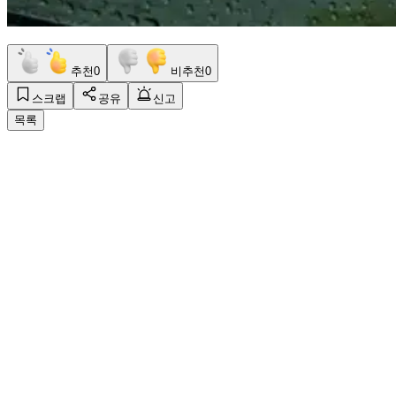
추천
0
비추천
0
스크랩
공유
신고
목록