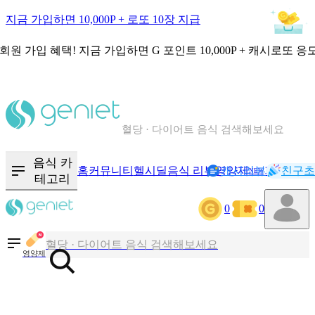
지금 가입하면 10,000P + 로또 10장 지급
회원 가입 혜택!
지금 가입하면
G 포인트 10,000P + 캐시로또 응
칼로리와 영양성분을 검색해보세요
혈당 · 다이어트 음식 검색해보세요
음식 · 영양제 리뷰를 찾아보세요
음식 카
홈
커뮤니티
헬시딜
음식 리뷰
영양제
캐시리뷰
기록
친구초
NEW
테고리
0
0
칼로리와 영양성분을 검색해보세요
혈당 · 다이어트 음식 검색해보세요
영양제
음식 · 영양제 리뷰를 찾아보세요