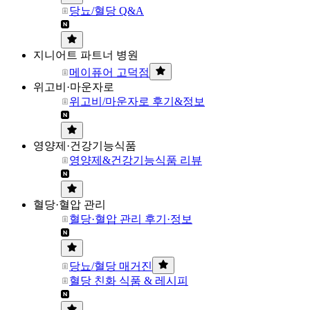
당뇨/혈당 Q&A
지니어트 파트너 병원
메이퓨어 고덕점
위고비·마운자로
위고비/마운자로 후기&정보
영양제·건강기능식품
영양제&건강기능식품 리뷰
혈당·혈압 관리
혈당·혈압 관리 후기·정보
당뇨/혈당 매거진
혈당 친화 식품 & 레시피