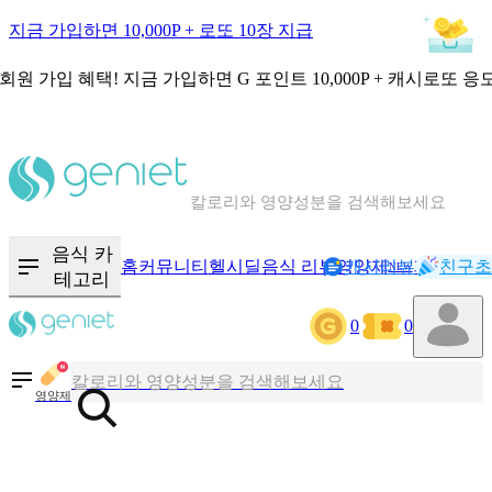
지금 가입하면 10,000P + 로또 10장 지급
회원 가입 혜택!
지금 가입하면
G 포인트 10,000P + 캐시로또 응
칼로리와 영양성분을 검색해보세요
혈당 · 다이어트 음식 검색해보세요
음식 카
홈
커뮤니티
헬시딜
음식 리뷰
영양제
캐시리뷰
기록
친구초
NEW
테고리
음식 · 영양제 리뷰를 찾아보세요
0
0
칼로리와 영양성분을 검색해보세요
영양제
혈당 · 다이어트 음식 검색해보세요
음식 · 영양제 리뷰를 찾아보세요