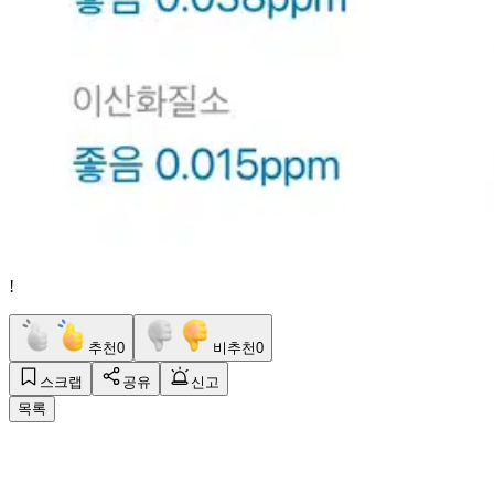
!
추천
0
비추천
0
스크랩
공유
신고
목록