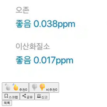
추천
0
비추천
0
스크랩
공유
신고
목록