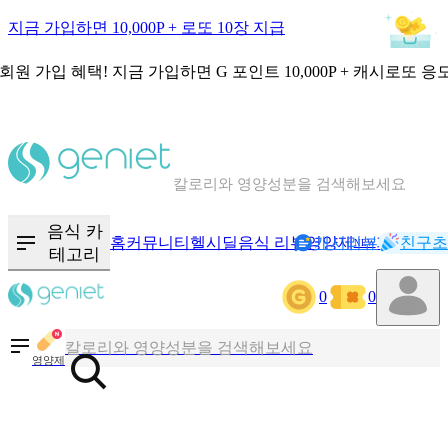
지금 가입하면 10,000P + 로또 10장 지급
회원 가입 혜택!
지금 가입하면
G 포인트 10,000P + 캐시로또 응
칼로리와 영양성분을 검색해보세요
혈당 · 다이어트 음식 검색해보세요
음식 카
홈
커뮤니티
헬시딜
음식 리뷰
영양제
캐시리뷰
기록
친구초
NEW
테고리
음식 · 영양제 리뷰를 찾아보세요
0
0
칼로리와 영양성분을 검색해보세요
영양제
혈당 · 다이어트 음식 검색해보세요
음식 · 영양제 리뷰를 찾아보세요