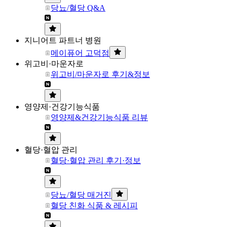
당뇨/혈당 Q&A
지니어트 파트너 병원
메이퓨어 고덕점
위고비·마운자로
위고비/마운자로 후기&정보
영양제·건강기능식품
영양제&건강기능식품 리뷰
혈당·혈압 관리
혈당·혈압 관리 후기·정보
당뇨/혈당 매거진
혈당 친화 식품 & 레시피