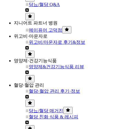
당뇨/혈당 Q&A
지니어트 파트너 병원
메이퓨어 고덕점
위고비·마운자로
위고비/마운자로 후기&정보
영양제·건강기능식품
영양제&건강기능식품 리뷰
혈당·혈압 관리
혈당·혈압 관리 후기·정보
당뇨/혈당 매거진
혈당 친화 식품 & 레시피