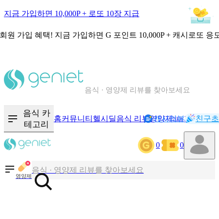
지금 가입하면 10,000P + 로또 10장 지급
회원 가입 혜택!
지금 가입하면
G 포인트 10,000P + 캐시로또 응
칼로리와 영양성분을 검색해보세요
혈당 · 다이어트 음식 검색해보세요
음식 · 영양제 리뷰를 찾아보세요
음식 카
홈
커뮤니티
헬시딜
음식 리뷰
영양제
캐시리뷰
기록
친구초
NEW
테고리
칼로리와 영양성분을 검색해보세요
0
0
혈당 · 다이어트 음식 검색해보세요
음식 · 영양제 리뷰를 찾아보세요
영양제