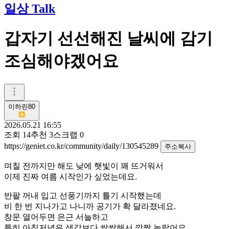
일상 Talk
갑자기 선선해진 날씨에 감기
조심해야겠어요
이하린80
2026.05.21 16:55
조회
14
추천
3
스크랩
0
https://geniet.co.kr/community/daily/130545289
주소복사
며칠 전까지만 해도 낮에 햇빛이 꽤 뜨거워서
이제 진짜 여름 시작인가 싶었는데요.
반팔 꺼내 입고 선풍기까지 틀기 시작했는데
비 한 번 지나가고 나니까 공기가 확 달라졌네요.
창문 열어두면 은근 서늘하고
특히 아침저녁은 생각보다 쌀쌀해서 깜짝 놀랐어요.