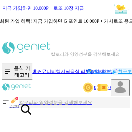
지금 가입하면 10,000P + 로또 10장 지급
회원 가입 혜택!
지금 가입하면
G 포인트 10,000P + 캐시로또 응
칼로리와 영양성분을 검색해보세요
혈당 · 다이어트 음식 검색해보세요
음식 카
홈
커뮤니티
헬시딜
음식 리뷰
영양제
캐시리뷰
기록
친구초
NEW
테고리
음식 · 영양제 리뷰를 찾아보세요
0
0
칼로리와 영양성분을 검색해보세요
영양제
혈당 · 다이어트 음식 검색해보세요
음식 · 영양제 리뷰를 찾아보세요