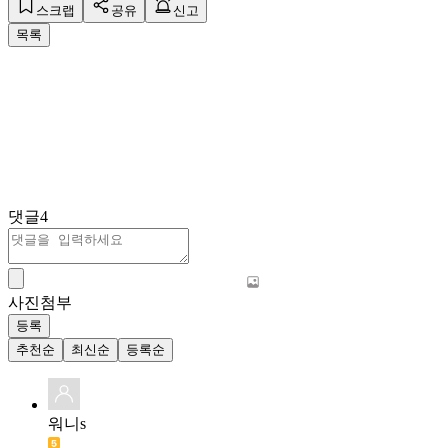
스크랩
공유
신고
목록
댓글
4
사진첨부
등록
추천순
최신순
등록순
워니s