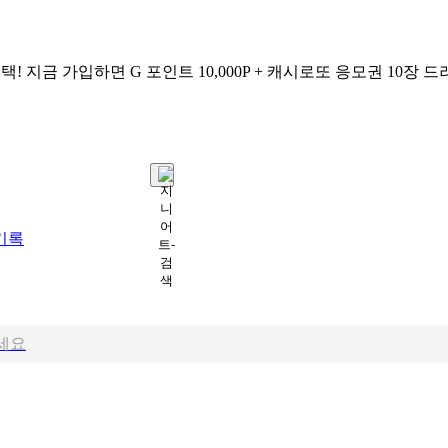
택!
지금 가입하면
G 포인트 10,000P + 캐시로또 응모권 10장
드
기록
세요
세요
요