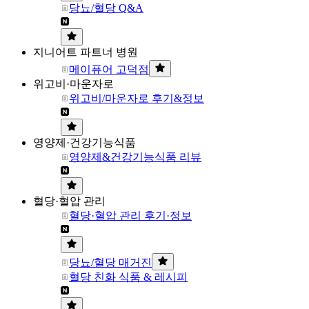
당뇨/혈당 Q&A
지니어트 파트너 병원
메이퓨어 고덕점
위고비·마운자로
위고비/마운자로 후기&정보
영양제·건강기능식품
영양제&건강기능식품 리뷰
혈당·혈압 관리
혈당·혈압 관리 후기·정보
당뇨/혈당 매거진
혈당 친화 식품 & 레시피