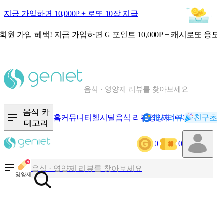
지금 가입하면 10,000P + 로또 10장 지급
회원 가입 혜택!
지금 가입하면
G 포인트 10,000P + 캐시로또 응
칼로리와 영양성분을 검색해보세요
혈당 · 다이어트 음식 검색해보세요
음식 · 영양제 리뷰를 찾아보세요
음식 카
홈
커뮤니티
헬시딜
음식 리뷰
영양제
캐시리뷰
기록
친구초
NEW
테고리
칼로리와 영양성분을 검색해보세요
0
0
혈당 · 다이어트 음식 검색해보세요
음식 · 영양제 리뷰를 찾아보세요
영양제