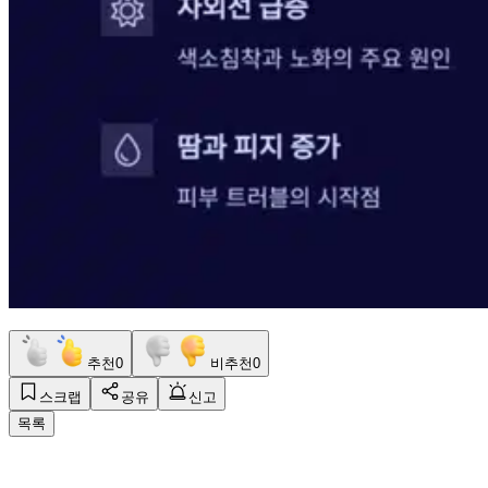
추천
0
비추천
0
스크랩
공유
신고
목록